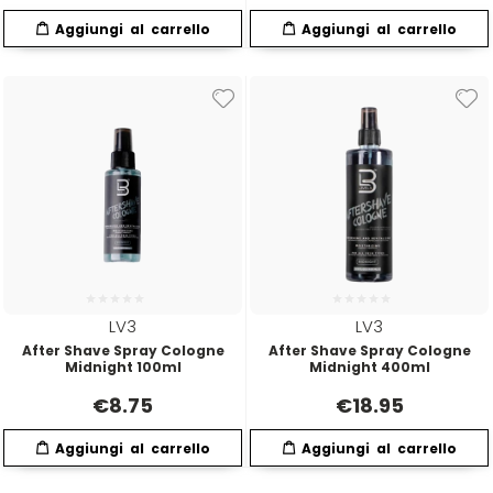
Termix
Tigi
Tondeo
Toppik
Uppercut
LV3
LV3
After Shave Spray Cologne
After Shave Spray Cologne
vanta
Midnight 100ml
Midnight 400ml
€
8.75
€
18.95
Vitality's