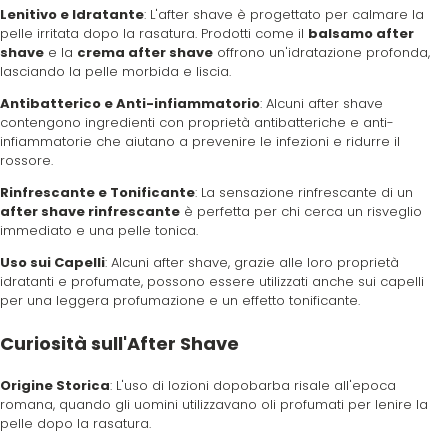
Lenitivo e Idratante
: L'after shave è progettato per calmare la
pelle irritata dopo la rasatura. Prodotti come il
balsamo after
shave
e la
crema after shave
offrono un'idratazione profonda,
lasciando la pelle morbida e liscia.
Antibatterico e Anti-infiammatorio
: Alcuni after shave
contengono ingredienti con proprietà antibatteriche e anti-
infiammatorie che aiutano a prevenire le infezioni e ridurre il
rossore.
Rinfrescante e Tonificante
: La sensazione rinfrescante di un
after shave rinfrescante
è perfetta per chi cerca un risveglio
immediato e una pelle tonica.
Uso sui Capelli
: Alcuni after shave, grazie alle loro proprietà
idratanti e profumate, possono essere utilizzati anche sui capelli
per una leggera profumazione e un effetto tonificante.
Curiosità sull'After Shave
Origine Storica
: L'uso di lozioni dopobarba risale all'epoca
romana, quando gli uomini utilizzavano oli profumati per lenire la
pelle dopo la rasatura.