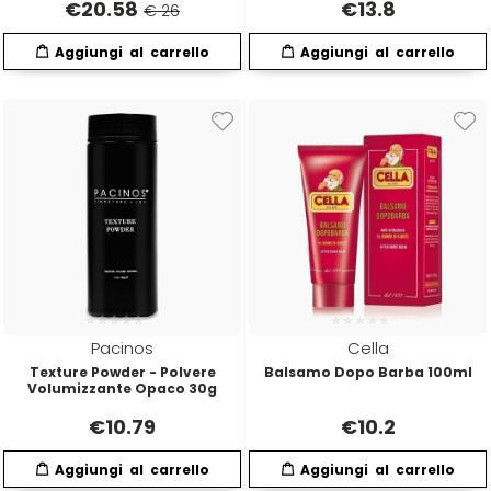
€
20.58
€
13.8
€ 26
Four Reasons
JRL
GAMMAPIÙ
Jvone Milano
ghd
Kativa
Giusy Hold
Kélite
GOLDWELL
Kemon
Pacinos
Cella
Hair Tech
Kemon Actyva
Texture Powder - Polvere
Balsamo Dopo Barba 100ml
Volumizzante Opaco 30g
€
10.79
€
10.2
Hennatech
Kerastase