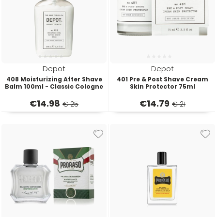
Depot
Depot
408 Moisturizing After Shave
401 Pre & Post Shave Cream
Balm 100ml - Classic Cologne
Skin Protector 75ml
€
14.98
€
14.79
€ 25
€ 21