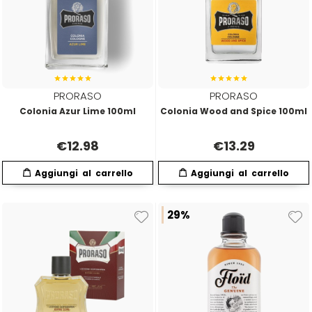
Emulsioni Ossidanti
Artego
Colorpack
Emulsioni Permanenti
Arya
Comprof
PRORASO
PRORASO
Ascèt
Corioliss
Colonia Azur Lime 100ml
Colonia Wood and Spice 100ml
Astra
Cosmethic
€
12.98
€
13.29
Aurore
29%
D
E
Davines
Edelstein
Depot
Eksperience