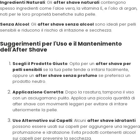
Ingredienti Naturali
: Gli
after shave naturali
contengono
spesso ingredienti come l'aloe vera, la vitamina E, e l'olio di argan,
noti per le loro proprietà benefiche sulla pelle.
Senza Alcool
: Gli
after shave senza alcool
sono ideali per pelli
sensibili e riducono il rischio di irritazione e secchezza.
Suggerimenti per l'Uso e il Mantenimento
dell'After Shave
Scegli il Prodotto Giusto
: Opta per un
after shave per
pelli sensibili
se la tua pelle tende a irritarsi facilmente,
oppure un
after shave senza profumo
se preferisci un
prodotto neutro.
Applicazione Corretta
: Dopo la rasatura, tampona il viso
con un asciugamano pulito. Applica una piccola quantità di
after shave con movimenti leggeri per evitare di irritare
ulteriormente la pelle.
Uso Alternativo sui Capelli
: Alcuni
after shave idratanti
possono essere usati sui capelli per aggiungere una leggera
profumazione e idratazione. Evita prodotti contenenti alcool
sui capelli per prevenire la secchezza.