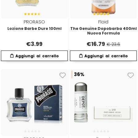
Directions
Elgon
PRORASO
Floid
Lozione Barbe Dure 100ml
The Genuine Dopobarba 400ml
Diva
Elios
Nuova Formula
€
3.99
€
16.79
€ 23.6
Dr.K Soap Company
Estas
Dyson
Estiwell
36%
Eugène Perma
Euro Marbel
Euro Stil