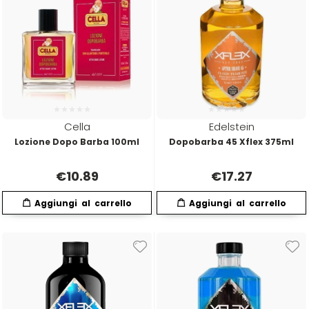
Mood
Morgan's
Moroccanoil
Cella
Edelstein
Lozione Dopo Barba 100ml
Dopobarba 45 Xflex 375ml
Morocutti
€
10.89
€
17.27
Moser
Muster
Muster & Dikson