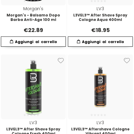
Morgan's
LV3
Morgan's - Balsamo Dopo
L3VEL3™ After Shave Spray
Barba Anti-Age 100 ml
Cologne Aqua 400ml
€
22.89
€
18.95
LV3
LV3
L3VEL3™ After Shave Spray
L3VEL3™ Aftershave Cologne
Cologne Fresh 400ml
Vibrant 400ml