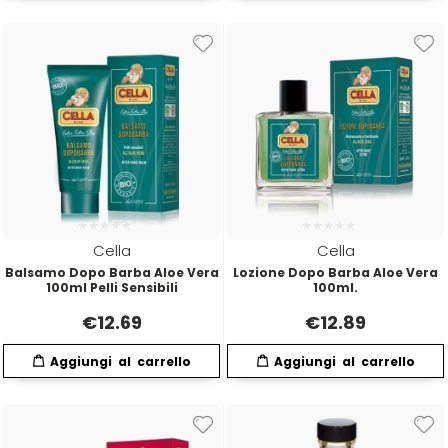
Hibros
L
M
Labor
Manic Panic
Layla
MAREB
Lisap
Matador
Cella
Cella
Balsamo Dopo Barba Aloe Vera
Lozione Dopo Barba Aloe Vera
100ml Pelli Sensibili
100ml.
L'Oreal
MATRIX
€
12.69
€
12.89
LV3
Mia
Mimare