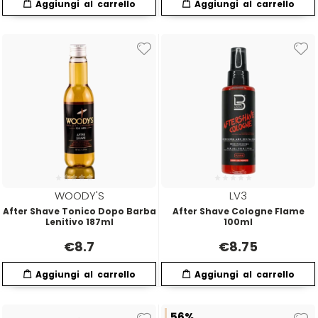
WOODY'S
LV3
After Shave Tonico Dopo Barba
After Shave Cologne Flame
Lenitivo 187ml
100ml
€
8.7
€
8.75
56%