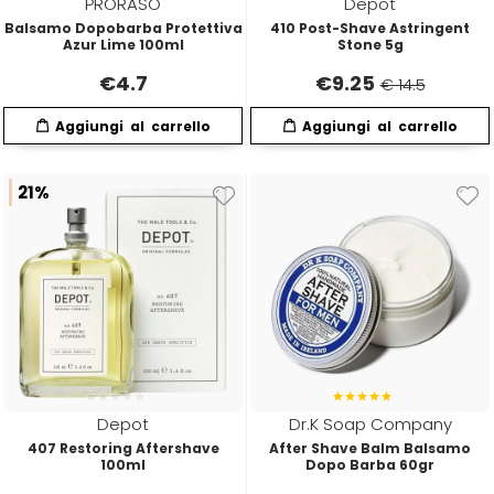
PRORASO
Depot
Euromax
Balsamo Dopobarba Protettiva
410 Post-Shave Astringent
Azur Lime 100ml
Stone 5g
€
4.7
€
9.25
EveryGreen
€ 14.5
F-G-H
I-J-K
21%
FANOLA
Imbue
FARMACA INTERNATIONAL
INSight
Farmagan
INTERCOSMO
FarmaVita
Invisibobble
Depot
Dr.K Soap Company
407 Restoring Aftershave
After Shave Balm Balsamo
100ml
Dopo Barba 60gr
Floid
JOICO