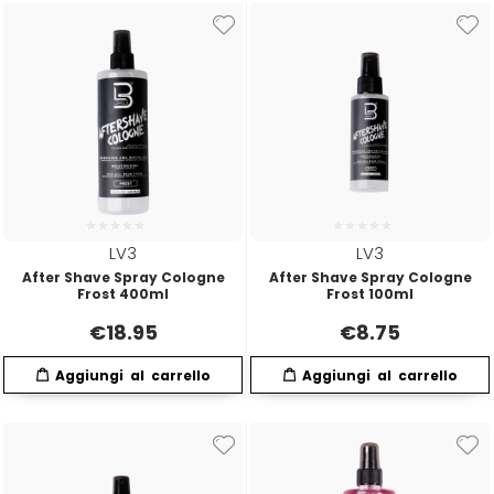
W-X
WAHL
Wella
Wetbrush
LV3
LV3
WOODY'S
After Shave Spray Cologne
After Shave Spray Cologne
Frost 400ml
Frost 100ml
Xanitalia
€
18.95
€
8.75