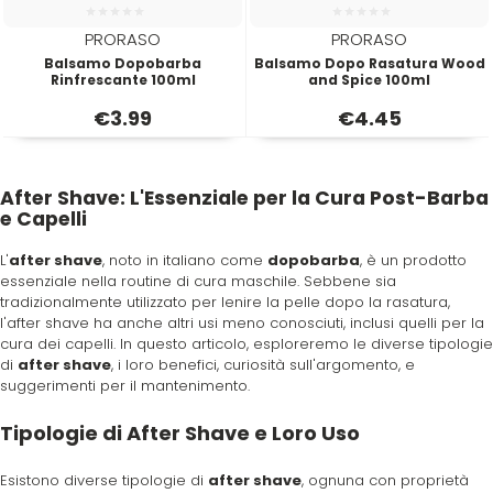
PRORASO
PRORASO
Balsamo Dopobarba
Balsamo Dopo Rasatura Wood
Rinfrescante 100ml
and Spice 100ml
€
3.99
€
4.45
After Shave: L'Essenziale per la Cura Post-Barba
e Capelli
L'
after shave
, noto in italiano come
dopobarba
, è un prodotto
essenziale nella routine di cura maschile. Sebbene sia
tradizionalmente utilizzato per lenire la pelle dopo la rasatura,
l'after shave ha anche altri usi meno conosciuti, inclusi quelli per la
cura dei capelli. In questo articolo, esploreremo le diverse tipologie
di
after shave
, i loro benefici, curiosità sull'argomento, e
suggerimenti per il mantenimento.
Tipologie di After Shave e Loro Uso
Esistono diverse tipologie di
after shave
, ognuna con proprietà