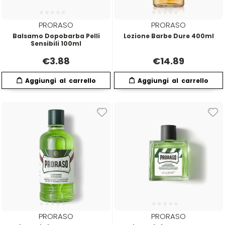
Plura
Rica
PRORASO
PRORASO
Balsamo Dopobarba Pelli
Lozione Barbe Dure 400ml
Sensibili 100ml
Pop Italy
Ristructa
€
3.88
€
14.89
Profesia
PRORASO
Protoplasmina
Puring
S
T-U-V
PRORASO
PRORASO