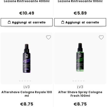
Scenic
Taboga Scents
Lozione Rinfrescante 400ml
Lozione Rinfrescante 100ml
€
10.49
€
5.89
SCHWARZKOPF
Tahe
Selective
TANGLE TEEZER
Sibel
Technique
Structura
Tecna
Suavecito
Tecnofilati
Susan Darnell
TecnoTurbo
LV3
LV3
Aftershave Cologne Royale 100
After Shave Spray Cologne
ml
Frech 100ml
Tek
€
8.75
€
8.75