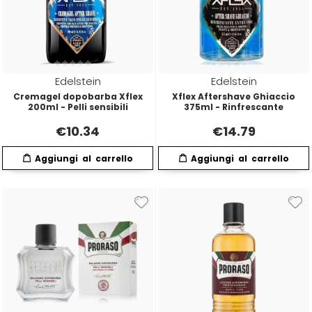
O-P
R
Olaplex
reBond
Edelstein
Edelstein
Omega
Redken
Cremagel dopobarba Xflex
Xflex Aftershave Ghiaccio
200ml - Pelli sensibili
375ml - Rinfrescante
Orofluido
Refectocil
€
10.34
€
14.79
Pacinos
Refresh
Panasonic
Renbow
Parlux
Renee Blanche
Phytorelax
Revlon