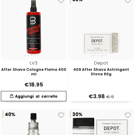
LV3
Depot
After Shave Cologne Flame 400
409 After Shave Astringent
ml
Stone 90g
€
18.95
€
3.98
€ 9
40%
30%