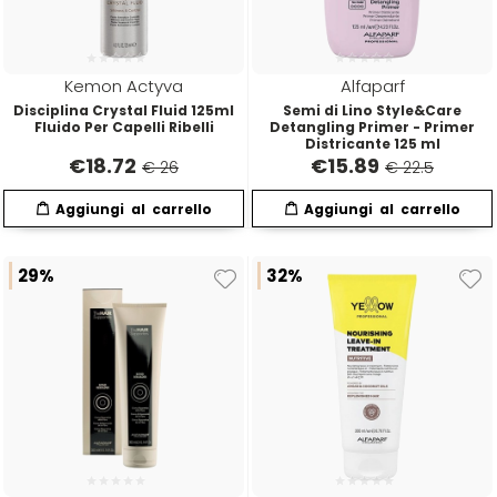
Kemon Actyva
Alfaparf
Disciplina Crystal Fluid 125ml
Semi di Lino Style&Care
Fluido Per Capelli Ribelli
Detangling Primer - Primer
Districante 125 ml
€
18.72
€
15.89
€ 26
€ 22.5
29%
32%