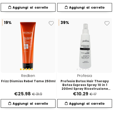
19%
39%
Redken
Profesia
Frizz Dismiss Rebel Tame 250ml
Profesia Botox Hair Therapy
Botox Express Spray 10 in 1
200ml Spray Ricostruzione
Multiazione
€
25.98
€
10.29
€ 31.9
€ 17