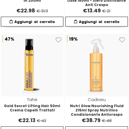
In 200ml
Lisse 150ml - Siero Districante
Anti Crespo
€
22.98
€
13.49
€ 31.9
€ 21
47%
19%
Tahe
Cadiveu
Gold Secret Lifting Hair 50ml
Nutri Glow Nourishing Fluid
Crema Capelli Trattati
215ml Spray Nutritivo
Condizionante Anticrespo
€
22.13
€
38.79
€ 42
€ 48