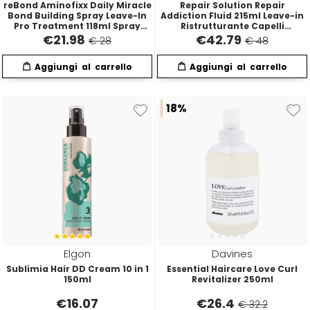
reBond Aminofixx Daily Miracle
Repair Solution Repair
Bond Building Spray Leave-In
Addiction Fluid 215ml Leave-in
Pro Treatment 118ml Spray
Ristrutturante Capelli
Senza Risciacquo Ricostruttore
Danneggiati
€
21.98
€
42.79
€ 28
€ 48
Ristrutturante Capelli
Danneggiati
18%
Elgon
Davines
Sublimia Hair DD Cream 10 in 1
Essential Haircare Love Curl
150ml
Revitalizer 250ml
€
16.07
€
26.4
€ 32.2