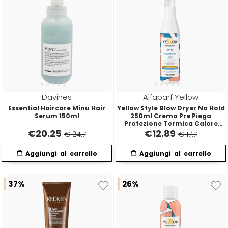
Davines
Alfaparf Yellow
Essential Haircare Minu Hair
Yellow Style Blow Dryer No Hold
Serum 150ml
250ml Crema Pre Piega
Protezione Termica Calore
Piastra e Phon
€
20.25
€
12.89
€ 24.7
€ 17.7
37%
26%