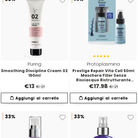
Mood
Morgan's
Moroccanoil
Puring
Protoplasmina
Morocutti
Smoothing Discipline Cream 02
Prestige Repair Vita Cell 50ml
150ml
Maschera Filler Senza
Risciacquo Ristrutturante
Istantanea
Moser
€
13
€
17.98
€ 21
€ 21
Muster
33%
33%
Muster & Dikson