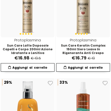
Emulsioni Ossidanti
Artego
Colorpack
Emulsioni Permanenti
Arya
Comprof
Ascèt
Corioliss
Protoplasmina
Protoplasmina
Sun Care Latte Doposole
Sun Care Keratin Complex
Astra
Cosmethic
Capelli e Corpo 200ml Azione
150ml Siero Leave In
Idratante e Lenitiva
Rigenerante Anti Crespo
€
16.98
€
16.79
€ 19.5
€ 19
Aurore
D
E
29%
33%
Davines
Edelstein
Depot
Eksperience