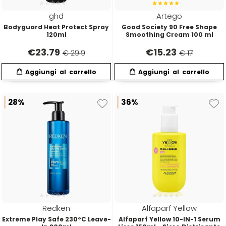
ghd
Artego
Bodyguard Heat Protect Spray
Good Society 90 Free Shape
120ml
Smoothing Cream 100 ml
€
23.79
€
15.23
€ 29.9
€ 17
28%
36%
Redken
Alfaparf Yellow
Extreme Play Safe 230°C Leave-
Alfaparf Yellow 10-IN-1 Serum