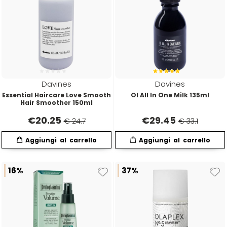
Davines
Davines
Essential Haircare Love Smooth
OI All In One Milk 135ml
Hair Smoother 150ml
€
20.25
€
29.45
€ 24.7
€ 33.1
16%
37%