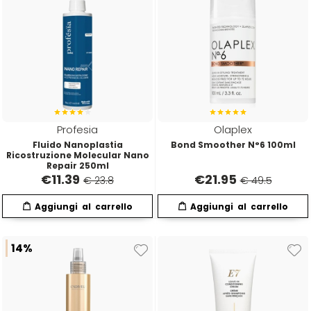
Profesia
Olaplex
Fluido Nanoplastia
Bond Smoother N°6 100ml
Ricostruzione Molecular Nano
Repair 250ml
€
11.39
€
21.95
€ 23.8
€ 49.5
14%