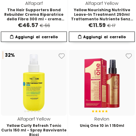
Alfaparf
Alfaparf Yellow
The Hair Supporters Bond
Yellow Nourishing Nutritive
Rebuilder Crema Riparatrice
Leave-In Treatment 250ml
della Fibra 300 ml - crema
Trattamento Nutriente Senza
riparatrice della fibra
Risciacquo
€
46.57
€
11.59
€ 66
€ 17
32%
Alfaparf Yellow
Revlon
Yellow Curly Refresh Tonic
Uniq One 10 in 1 150ml
Curls 150 ml - Spray Ravvivante
Ricci