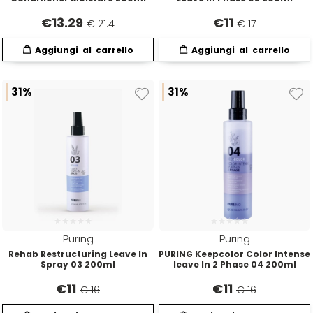
€
13.29
€
11
€ 21.4
€ 17
Four Reasons
JRL
GAMMAPIÙ
Jvone Milano
31%
31%
ghd
Kativa
Giusy Hold
Kélite
GOLDWELL
Kemon
Hair Tech
Kemon Actyva
Puring
Puring
Rehab Restructuring Leave In
PURING Keepcolor Color Intense
Spray 03 200ml
leave In 2 Phase 04 200ml
Hennatech
Kerastase
€
11
€
11
€ 16
€ 16