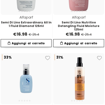
Plura
Rica
Alfaparf
Alfaparf
Pop Italy
Ristructa
Semi Di Lino Extraordinary All In
Semi Di Lino Nutritive
1 Fluid Diamond 125ml
Detangling Fluid Moisture
125ml
€
16.98
€
16.98
€ 25.4
€ 25.4
Profesia
PRORASO
33%
31%
Protoplasmina
Puring
S
T-U-V