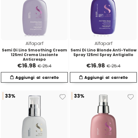
O-P
R
Olaplex
reBond
Omega
Redken
Alfaparf
Alfaparf
Semi Di Lino Smoothing Cream
Semi Di Lino Blonde Anti-Yellow
125ml Crema Lisciante
Spray 125ml Spray Antigiallo
Orofluido
Refectocil
Anticrespo
€
16.98
€
16.98
€ 25.4
€ 25.4
Pacinos
Refresh
Panasonic
Renbow
33%
33%
Parlux
Renee Blanche
Phytorelax
Revlon