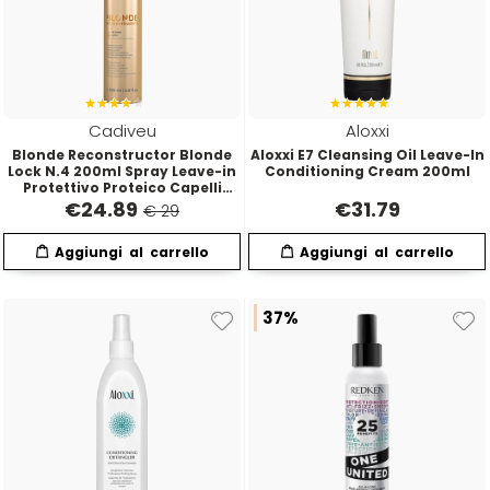
Cadiveu
Aloxxi
Blonde Reconstructor Blonde
Aloxxi E7 Cleansing Oil Leave-In
Lock N.4 200ml Spray Leave-in
Conditioning Cream 200ml
Protettivo Proteico Capelli
Biondi
€
24.89
€
31.79
€ 29
37%