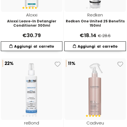
Aloxxi
Redken
Aloxxi Leave-In Detangler
Redken One United 25 Benefits
Conditioner 300ml
150ml
€
30.79
€
18.14
€ 28.6
22%
11%
reBond
Cadiveu