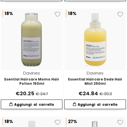
18%
18%
Davines
Davines
Esential Haircare Momo Hair
Essential Haircare Dede Hair
Potion 150ml
Mist 250ml
€
20.25
€
24.84
€ 24.7
€ 30.3
18%
27%