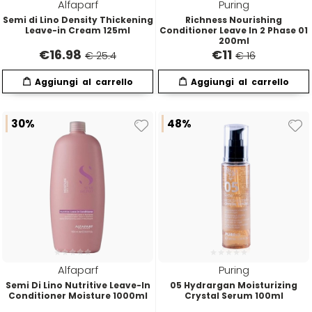
Scenic
Taboga Scents
Alfaparf
Puring
Semi di Lino Density Thickening
Richness Nourishing
Leave-in Cream 125ml
Conditioner Leave In 2 Phase 01
SCHWARZKOPF
Tahe
200ml
€
16.98
€
11
€ 25.4
€ 16
Selective
TANGLE TEEZER
30%
48%
Sibel
Technique
Structura
Tecna
Suavecito
Tecnofilati
Susan Darnell
TecnoTurbo
Alfaparf
Puring
Semi Di Lino Nutritive Leave-In
05 Hydrargan Moisturizing
Tek
Conditioner Moisture 1000ml
Crystal Serum 100ml