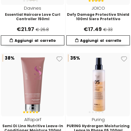
Euromax
Davines
JOICO
Essential Haircare Love Curl
Defy Damage Protective Shield
Controller 150ml
100ml Siero Protettivo
EveryGreen
€
21.97
€
17.49
€ 26.8
€ 33
F-G-H
I-J-K
FANOLA
Imbue
38%
35%
FARMACA INTERNATIONAL
INSight
Farmagan
INTERCOSMO
FarmaVita
Invisibobble
Alfaparf
Puring
Floid
JOICO
Semi Di Lino Nutritive Leave-In
PURING Hydrargan Moisturizing
Conditioner Moisture 200ml
Leave In Phase 05 200ml