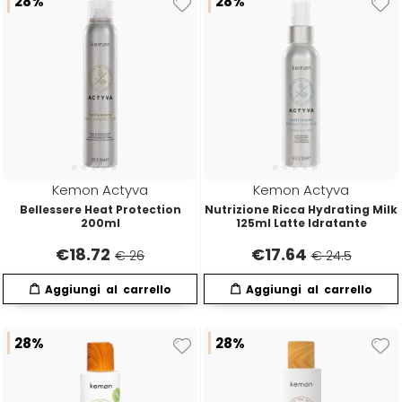
28%
28%
Kemon Actyva
Kemon Actyva
Bellessere Heat Protection
Nutrizione Ricca Hydrating Milk
200ml
125ml Latte Idratante
€
18.72
€
17.64
€ 26
€ 24.5
28%
28%