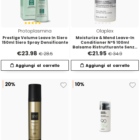
Protoplasmina
Olaplex
Prestige Volume Leave In Siero
Moisturize & Mend Leave-In
150ml Siero Spray Densificante
Conditioner N°5 100ml
Balsamo Ristrutturante Senza
Risciacquo
€
23.98
€
21.95
€ 28.5
€ 34.9
20%
10%