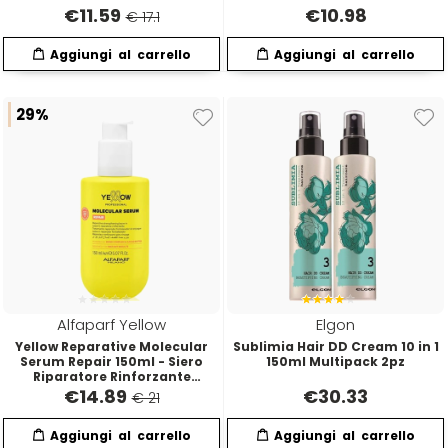
€
11.59
€
10.98
€ 17.1
29%
Alfaparf Yellow
Elgon
Yellow Reparative Molecular
Sublimia Hair DD Cream 10 in 1
Serum Repair 150ml - Siero
150ml Multipack 2pz
Riparatore Rinforzante
Ristrutturante
€
14.89
€
30.33
€ 21