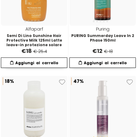
Directions
Elgon
Alfaparf
Puring
Diva
Elios
Semi Di Lino Sunshine Hair
PURING Summerday Leave In 2
Protective Milk 125ml Latte
Phase 150ml
leave-in protezione solare
Dr.K Soap Company
Estas
€
18
€
12
€ 25.4
€ 18
Dyson
Estiwell
18%
47%
Eugène Perma
Euro Marbel
Euro Stil