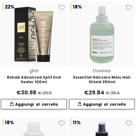
22%
18%
ghd
Davines
Rehab Advanced Split End
Essential Haircare Melu Hair
Sealer 100ml
Shield 250ml
€
30.98
€
29.84
€ 39.9
€ 36.4
18%
11%