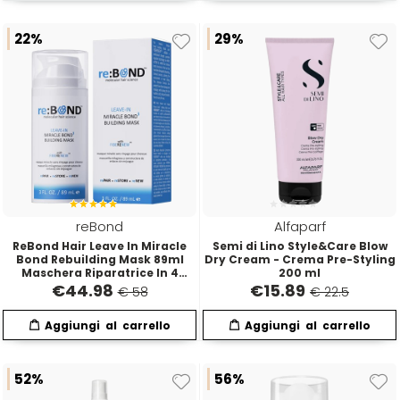
W-X
22%
29%
WAHL
Wella
Wetbrush
WOODY'S
reBond
Alfaparf
ReBond Hair Leave In Miracle
Semi di Lino Style&Care Blow
Bond Rebuilding Mask 89ml
Dry Cream - Crema Pre-Styling
Xanitalia
Maschera Riparatrice In 4
200 ml
Minuti
€
44.98
€
15.89
€ 58
€ 22.5
52%
56%