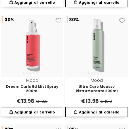
30%
30%
Mood
Mood
Dream Curls Hd Mist Spray
Ultra Care Mousse
200ml
Ristrutturante 200ml
€
13.98
€
13.98
€ 19.9
€ 19.9