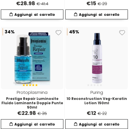
€
28.98
€
15
€ 41.4
€ 29
Termix
Tigi
34%
45%
Tondeo
Toppik
Uppercut
Protoplasmina
Puring
vanta
Prestige Repair Luminosite
10 Reconstruction Veg-Keratin
Fluido Laminante Doppie Punte
Lotion 150ml
50ml
€
22.98
€
12
Vitality's
€ 35
€ 22