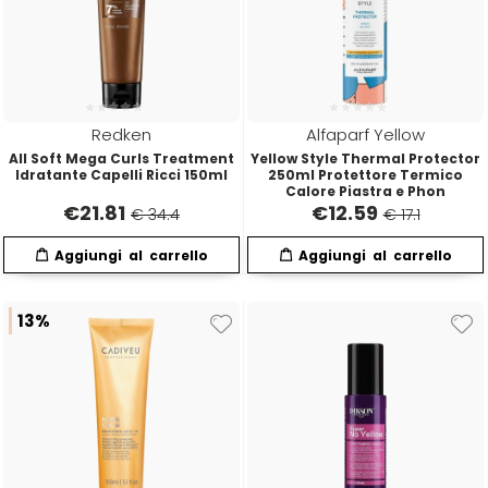
Redken
Alfaparf Yellow
All Soft Mega Curls Treatment
Yellow Style Thermal Protector
Idratante Capelli Ricci 150ml
250ml Protettore Termico
Calore Piastra e Phon
€
21.81
€
12.59
€ 34.4
€ 17.1
13%