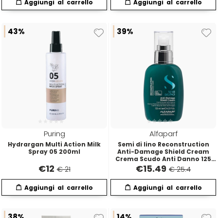
Hibros
43%
39%
L
M
Labor
Manic Panic
Layla
MAREB
Lisap
Matador
Puring
Alfaparf
Hydrargan Multi Action Milk
Semi di lino Reconstruction
L'Oreal
MATRIX
Spray 05 200ml
Anti-Damage Shield Cream
Crema Scudo Anti Danno 125
ml
€
12
€
15.49
€ 21
€ 25.4
LV3
Mia
Mimare
38%
14%