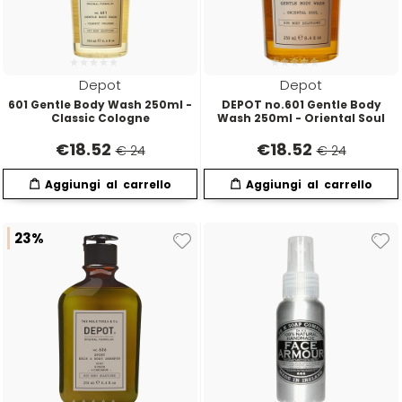
Directions
Elgon
Depot
Depot
Diva
Elios
601 Gentle Body Wash 250ml -
DEPOT no.601 Gentle Body
Classic Cologne
Wash 250ml - Oriental Soul
Dr.K Soap Company
Estas
€
18.52
€
18.52
€ 24
€ 24
Dyson
Estiwell
23%
Eugène Perma
Euro Marbel
Euro Stil