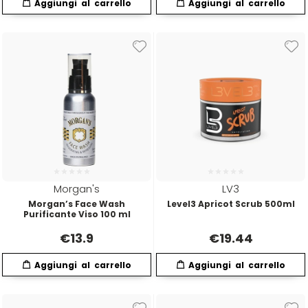
Hibros
L
M
Labor
Manic Panic
Layla
MAREB
Lisap
Matador
Morgan's
LV3
Morgan’s Face Wash
Level3 Apricot Scrub 500ml
L'Oreal
MATRIX
Purificante Viso 100 ml
€
13.9
€
19.44
LV3
Mia
Mimare