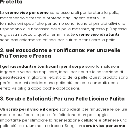
Scenic
Taboga Scents
Protetta
Le
creme viso per uomo
sono essenziali per idratare la pelle,
SCHWARZKOPF
Tahe
mantenendola fresca e protetta dagli agenti esterni. Le
formulazioni specifiche per uomo sono ricche di principi attivi che
rispondono alle necessità della pelle maschile, spesso più spessa
Selective
TANGLE TEEZER
e grassa rispetto a quella femminile. Le
creme viso idratanti
sono particolarmente efficaci per nutrire e tonificare la pelle.
2. Gel Rassodante e Tonificante: Per una Pelle
Sibel
Technique
Più Tonica e Fresca
I
gel rassodanti e tonificanti per il corpo
sono formulazioni
Structura
Tecna
leggere e veloci da applicare, ideali per ridurre la sensazione di
pesantezza e migliorare l'elasticità della pelle. Questi prodotti sono
perfetti per chi desidera una pelle più tonica e compatta, con
Suavecito
Tecnofilati
effetti visibili già dopo poche applicazioni.
3. Scrub e Esfolianti: Per una Pelle Liscia e Pulita
Susan Darnell
TecnoTurbo
Gli
scrub per il viso e il corpo
sono ideali per rimuovere le cellule
morte e purificare la pelle. L’esfoliazione è un passaggio
importante per stimolare la rigenerazione cellulare e ottenere una
Tek
pelle più liscia, luminosa e fresca. Scegli un
scrub viso per uomo