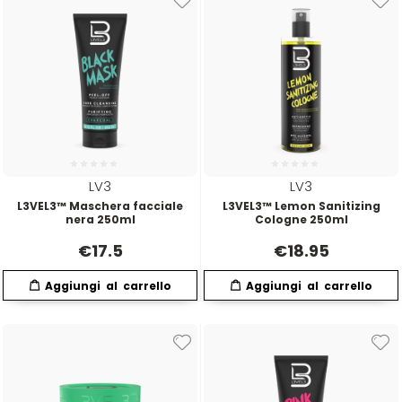
Mood
Morgan's
Moroccanoil
LV3
LV3
Morocutti
L3VEL3™ Maschera facciale
L3VEL3™ Lemon Sanitizing
nera 250ml
Cologne 250ml
Moser
€
17.5
€
18.95
Muster
Muster & Dikson