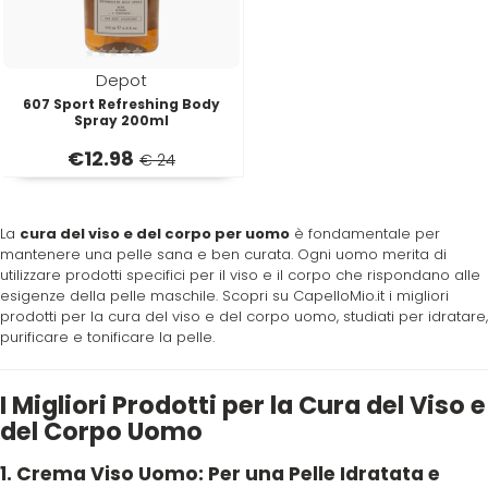
Plura
Rica
Depot
Pop Italy
Ristructa
607 Sport Refreshing Body
Spray 200ml
€
12.98
€ 24
Profesia
PRORASO
La
cura del viso e del corpo per uomo
è fondamentale per
mantenere una pelle sana e ben curata. Ogni uomo merita di
utilizzare prodotti specifici per il viso e il corpo che rispondano alle
esigenze della pelle maschile. Scopri su CapelloMio.it i migliori
Protoplasmina
prodotti per la cura del viso e del corpo uomo, studiati per idratare,
purificare e tonificare la pelle.
Puring
I Migliori Prodotti per la Cura del Viso e
del Corpo Uomo
S
T-U-V
1. Crema Viso Uomo: Per una Pelle Idratata e