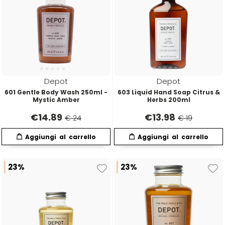
Emulsioni Ossidanti
Artego
Colorpack
Emulsioni Permanenti
Arya
Comprof
Ascèt
Corioliss
Depot
Depot
601 Gentle Body Wash 250ml -
603 Liquid Hand Soap Citrus &
Astra
Cosmethic
Mystic Amber
Herbs 200ml
€
14.89
€
13.98
€ 24
€ 19
Aurore
D
E
23%
23%
Davines
Edelstein
Depot
Eksperience