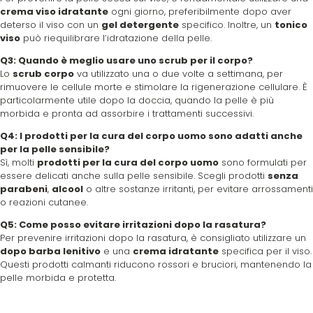
crema viso idratante
ogni giorno, preferibilmente dopo aver
deterso il viso con un
gel detergente
specifico. Inoltre, un
tonico
viso
può riequilibrare l’idratazione della pelle.
Q3: Quando è meglio usare uno scrub per il corpo?
Lo
scrub corpo
va utilizzato una o due volte a settimana, per
rimuovere le cellule morte e stimolare la rigenerazione cellulare. È
particolarmente utile dopo la doccia, quando la pelle è più
morbida e pronta ad assorbire i trattamenti successivi.
Q4: I prodotti per la cura del corpo uomo sono adatti anche
per la pelle sensibile?
Sì, molti
prodotti per la cura del corpo uomo
sono formulati per
essere delicati anche sulla pelle sensibile. Scegli prodotti
senza
parabeni
,
alcool
o altre sostanze irritanti, per evitare arrossamenti
o reazioni cutanee.
Q5: Come posso evitare irritazioni dopo la rasatura?
Per prevenire irritazioni dopo la rasatura, è consigliato utilizzare un
dopo barba lenitivo
e una
crema idratante
specifica per il viso.
Questi prodotti calmanti riducono rossori e bruciori, mantenendo la
pelle morbida e protetta.