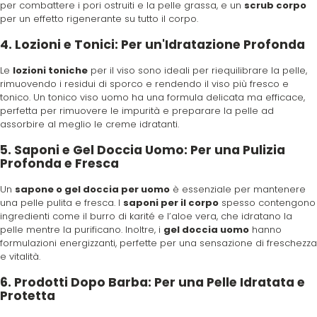
per combattere i pori ostruiti e la pelle grassa, e un
scrub corpo
per un effetto rigenerante su tutto il corpo.
Termix
4. Lozioni e Tonici: Per un'Idratazione Profonda
Tigi
Le
lozioni toniche
per il viso sono ideali per riequilibrare la pelle,
rimuovendo i residui di sporco e rendendo il viso più fresco e
tonico. Un tonico viso uomo ha una formula delicata ma efficace,
Tondeo
perfetta per rimuovere le impurità e preparare la pelle ad
assorbire al meglio le creme idratanti.
5. Saponi e Gel Doccia Uomo: Per una Pulizia
Toppik
Profonda e Fresca
Un
sapone o gel doccia per uomo
è essenziale per mantenere
Uppercut
una pelle pulita e fresca. I
saponi per il corpo
spesso contengono
ingredienti come il burro di karité e l’aloe vera, che idratano la
pelle mentre la purificano. Inoltre, i
gel doccia uomo
hanno
vanta
formulazioni energizzanti, perfette per una sensazione di freschezza
e vitalità.
Vitality's
6. Prodotti Dopo Barba: Per una Pelle Idratata e
Protetta