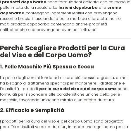
W-X
I
prodotti dopo barba
sono formulazioni delicate che calmano la
pelle irritata dalla rasatura. Le
lozioni dopobarba
e le
creme
dopobarba
contengono ingredienti lenitivi che prevengono
WAHL
rossori e bruciori, lasciando la pelle morbida e idratata. Inoltre,
molti prodotti dopobarba contengono anche proprietà
antibatteriche che prevengono eventuali irritazioni.
Wella
Perché Scegliere Prodotti per la Cura
Wetbrush
del Viso e del Corpo Uomo?
1. Pelle Maschile Più Spessa e Secca
WOODY'S
La pelle degli uomini tende ad essere più spessa e grassa, quindi
ha bisogno di trattamenti specifici per mantenere l'idratazione e
Xanitalia
l'elasticità. I prodotti
per la cura del viso e del corpo uomo
sono
formulati per rispondere alle caratteristiche uniche della pelle
maschile, favorendo un'azione mirata e un effetto duraturo.
2. Efficacia e Semplicità
I prodotti per la cura del viso e del corpo uomo sono progettati
per offrire risultati veloci e duraturi, in modo che ogni uomo possa