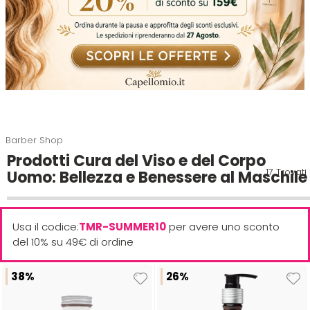
Tinte
Viso e Corpo
Make Up
Disinfettanti
Capelli Ricci
Alfaparf
Beox
Maschera
Tinte uomo
Piedi
Phon
Cura della Cute
Alfaparf Yellow
Black Star
Spray
Accessori per barba e capelli
Piastre
Idratante
Aloxxi
Brasil Cacau
Barber Shop
Leave-In
Kit capelli e barba uomo
Spazzole
Lisciante
ALPECIN
Brelil
Prodotti Cura del Viso e del Corpo
17 Trovati
Uomo: Bellezza e Benessere al Maschile
Styling
Ristrutturante
ALPHEA
Cadiveu
Usa il codice:
TMR-SUMMER10
per avere uno sconto
Trattamento
Solare
Altissima
Care & Cover
del 10% su 49€ di ordine
Olio
Volume
38%
26%
Andis
Cella