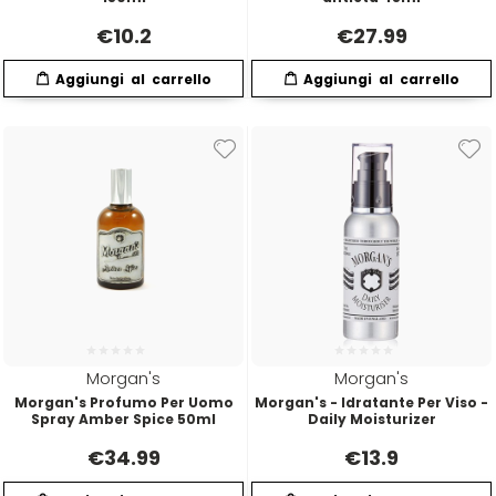
€
10.2
€
27.99
Four Reasons
JRL
GAMMAPIÙ
Jvone Milano
ghd
Kativa
Giusy Hold
Kélite
GOLDWELL
Kemon
Hair Tech
Kemon Actyva
Morgan's
Morgan's
Morgan's Profumo Per Uomo
Morgan's - Idratante Per Viso -
Spray Amber Spice 50ml
Daily Moisturizer
Hennatech
Kerastase
€
34.99
€
13.9