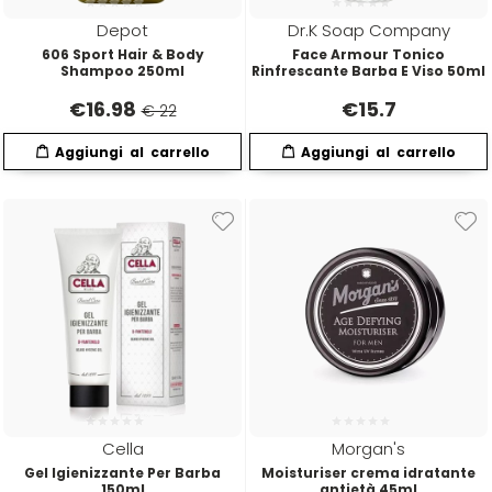
Euromax
Depot
Dr.K Soap Company
606 Sport Hair & Body
Face Armour Tonico
Shampoo 250ml
Rinfrescante Barba E Viso 50ml
EveryGreen
€
16.98
€
15.7
€ 22
F-G-H
I-J-K
FANOLA
Imbue
FARMACA INTERNATIONAL
INSight
Farmagan
INTERCOSMO
FarmaVita
Invisibobble
Cella
Morgan's
Floid
JOICO
Gel Igienizzante Per Barba
Moisturiser crema idratante
150ml
antietà 45ml