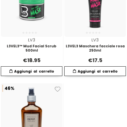
O-P
R
Olaplex
reBond
Omega
Redken
LV3
LV3
L3VEL3™ Mud Facial Scrub
L3VEL3 Maschera facciale rosa
500ml
250ml
Orofluido
Refectocil
€
18.95
€
17.5
Pacinos
Refresh
Panasonic
Renbow
46%
Parlux
Renee Blanche
Phytorelax
Revlon