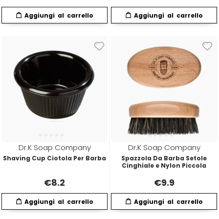
Four Reasons
JRL
GAMMAPIÙ
Jvone Milano
ghd
Kativa
Giusy Hold
Kélite
GOLDWELL
Kemon
Dr.K Soap Company
Dr.K Soap Company
Shaving Cup Ciotola Per Barba
Spazzola Da Barba Setole
Hair Tech
Kemon Actyva
Cinghiale e Nylon Piccola
€
8.2
€
9.9
Hennatech
Kerastase