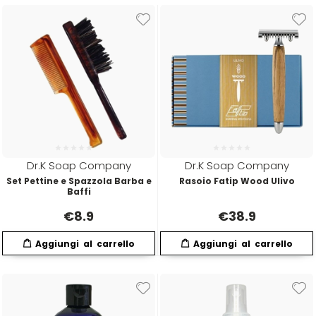
Hibros
L
M
Labor
Manic Panic
Layla
MAREB
Dr.K Soap Company
Dr.K Soap Company
Lisap
Matador
Set Pettine e Spazzola Barba e
Rasoio Fatip Wood Ulivo
Baffi
€
8.9
€
38.9
L'Oreal
MATRIX
LV3
Mia
Mimare