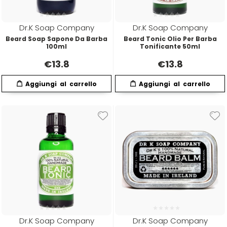
Directions
Elgon
Dr.K Soap Company
Dr.K Soap Company
Beard Soap Sapone Da Barba
Beard Tonic Olio Per Barba
100ml
Tonificante 50ml
Diva
Elios
€
13.8
€
13.8
Dr.K Soap Company
Estas
Dyson
Estiwell
Eugène Perma
Euro Marbel
Euro Stil
Dr.K Soap Company
Dr.K Soap Company