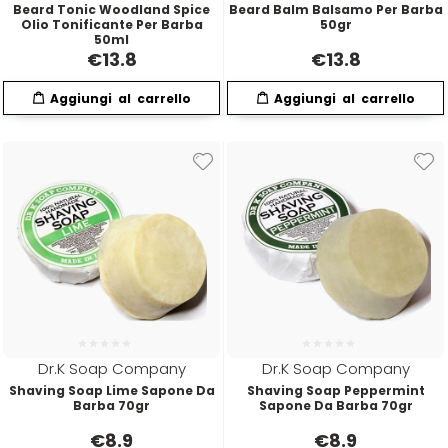
Beard Tonic Woodland Spice
Beard Balm Balsamo Per Barba
Euromax
Olio Tonificante Per Barba
50gr
50ml
€
13.8
€
13.8
EveryGreen
F-G-H
I-J-K
FANOLA
Imbue
FARMACA INTERNATIONAL
INSight
Farmagan
INTERCOSMO
FarmaVita
Invisibobble
Dr.K Soap Company
Dr.K Soap Company
Shaving Soap Lime Sapone Da
Shaving Soap Peppermint
Barba 70gr
Sapone Da Barba 70gr
Floid
JOICO
€
8.9
€
8.9