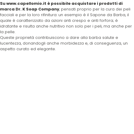
Scenic
Taboga Scents
Su www.capellomio.it è possibile acquistare i prodotti di
marca Dr. K Soap Company
, pensati proprio per la cura dei peli
facciali e per la loro rifinitura: un esempio è il Sapone da Barba, il
SCHWARZKOPF
Tahe
quale è caratterizzato da azioni anti crespo e anti forfora; è
idratante e risulta anche nutritivo non solo per i peli, ma anche per
la pelle.
Selective
TANGLE TEEZER
Queste proprietà contribuiscono a dare alla barba salute e
lucentezza, donandogli anche morbidezza e, di conseguenza, un
aspetto curato ed elegante.
Sibel
Technique
Structura
Tecna
Suavecito
Tecnofilati
Susan Darnell
TecnoTurbo
Tek