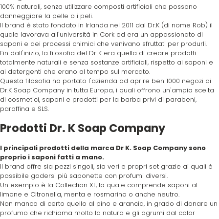
O-P
R
100% naturali, senza utilizzare composti artificiali che possono
danneggiare la pelle o i peli.
Il brand è stato fondato in Irlanda nel 2011 dal Dr.K (di nome Rob) il
Olaplex
reBond
quale lavorava all'università in Cork ed era un appassionato di
saponi e dei processi chimici che venivano sfruttati per produrli.
Fin dall'inizio, la filosofia del Dr K era quella di creare prodotti
Omega
Redken
totalmente naturali e senza sostanze artificiali, rispetto ai saponi e
ai detergenti che erano al tempo sul mercato.
Questa filosofia ha portato l'azienda ad aprire ben 1000 negozi di
Orofluido
Refectocil
Dr.K Soap Company in tutta Europa, i quali offrono un'ampia scelta
di cosmetici, saponi e prodotti per la barba privi di parabeni,
paraffina e SLS.
Pacinos
Refresh
Prodotti Dr. K Soap Company
Panasonic
Renbow
I principali prodotti della marca Dr K. Soap Company sono
proprio i saponi fatti a mano.
Il brand offre sia pezzi singoli, sia veri e propri set grazie ai quali è
possibile godersi più saponette con profumi diversi.
Parlux
Renee Blanche
Un esempio è la Collection XL, la quale comprende saponi al
limone e Citronella, menta e rosmarino o anche neutro.
Non manca di certo quello al pino e arancia, in grado di donare un
Phytorelax
Revlon
profumo che richiama molto la natura e gli agrumi dal color