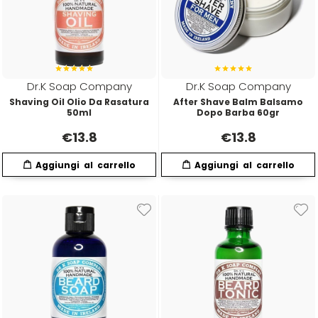
Emulsioni Ossidanti
Artego
Colorpack
Emulsioni Permanenti
Arya
Comprof
Dr.K Soap Company
Dr.K Soap Company
Ascèt
Corioliss
Shaving Oil Olio Da Rasatura
After Shave Balm Balsamo
50ml
Dopo Barba 60gr
€
13.8
€
13.8
Astra
Cosmethic
Aurore
D
E
Davines
Edelstein
Depot
Eksperience