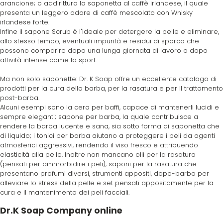
arancione; o addirittura la saponetta al caffè irlandese, il quale
presenta un leggero odore di caffè mescolato con Whisky
Plura
Rica
irlandese forte.
Infine il sapone Scrub è l'ideale per detergere la pelle e eliminare,
allo stesso tempo, eventuali impurità e residui di sporco che
Pop Italy
Ristructa
possono comparire dopo una lunga giornata di lavoro o dopo
attività intense come lo sport.
Profesia
Ma non solo saponette: Dr. K Soap offre un eccellente catalogo di
prodotti per la cura della barba, per la rasatura e per il trattamento
post-barba.
PRORASO
Alcuni esempi sono la cera per baffi, capace di mantenerli lucidi e
sempre eleganti; sapone per barba, la quale contribuisce a
rendere la barba lucente e sana, sia sotto forma di saponetta che
di liquido; i tonici per barba aiutano a proteggere i peli da agenti
Protoplasmina
atmosferici aggressivi, rendendo il viso fresco e attribuendo
elasticità alla pelle. Inoltre non mancano olii per la rasatura
(pensati per ammorbidire i peli), saponi per la rasatura che
Puring
presentano profumi diversi, strumenti appositi, dopo-barba per
alleviare lo stress della pelle e set pensati appositamente per la
cura e il mantenimento dei peli facciali.
S
T-U-V
Dr.K Soap Company online