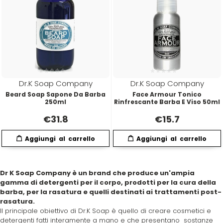
Mood
Morgan's
Moroccanoil
Dr.K Soap Company
Dr.K Soap Company
Beard Soap Sapone Da Barba
Face Armour Tonico
250ml
Rinfrescante Barba E Viso 50ml
Morocutti
€
31.8
€
15.7
Moser
Muster
Dr K Soap Company è un brand che produce un'ampia
gamma di detergenti per il corpo, prodotti per la cura della
barba, per la rasatura e quelli destinati ai trattamenti post-
Muster & Dikson
rasatura.
Il principale obiettivo di Dr.K Soap è quello di creare cosmetici e
detergenti fatti interamente a mano e che presentano sostanze