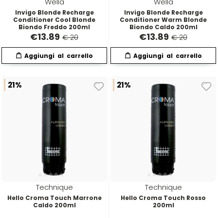
Wella
Wella
Euromax
Invigo Blonde Recharge
Invigo Blonde Recharge
Conditioner Cool Blonde
Conditioner Warm Blonde
Biondo Freddo 200ml
Biondo Caldo 200ml
€
13.89
€
13.89
EveryGreen
€ 20
€ 20
F-G-H
I-J-K
21%
21%
FANOLA
Imbue
FARMACA INTERNATIONAL
INSight
Farmagan
INTERCOSMO
FarmaVita
Invisibobble
Technique
Technique
Hello Croma Touch Marrone
Hello Croma Touch Rosso
Caldo 200ml
200ml
Floid
JOICO