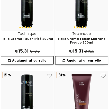
Emulsioni Ossidanti
Artego
Colorpack
Emulsioni Permanenti
Arya
Comprof
Technique
Technique
Ascèt
Corioliss
Hello Croma Touch Irisè 200ml
Hello Croma Touch Marrone
Freddo 200ml
Astra
Cosmethic
€
15.31
€
15.31
€ 19.5
€ 19.5
Aurore
21%
31%
D
E
Davines
Edelstein
Depot
Eksperience