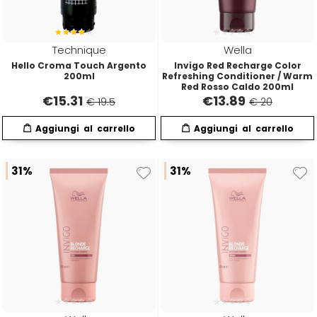
Directions
Elgon
Technique
Wella
Hello Croma Touch Argento
Invigo Red Recharge Color
Diva
Elios
200ml
Refreshing Conditioner / Warm
Red Rosso Caldo 200ml
€
15.31
€
13.89
€ 19.5
€ 20
Dr.K Soap Company
Estas
Dyson
Estiwell
31%
31%
Eugène Perma
Euro Marbel
Euro Stil