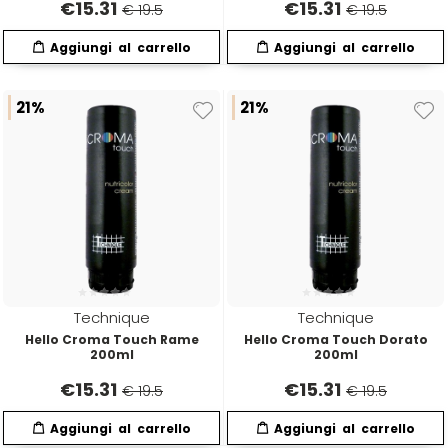
€
15.31
€
15.31
€ 19.5
€ 19.5
Four Reasons
JRL
GAMMAPIÙ
Jvone Milano
21%
21%
ghd
Kativa
Giusy Hold
Kélite
GOLDWELL
Kemon
Technique
Technique
Hair Tech
Kemon Actyva
Hello Croma Touch Rame
Hello Croma Touch Dorato
200ml
200ml
€
15.31
€
15.31
€ 19.5
€ 19.5
Hennatech
Kerastase