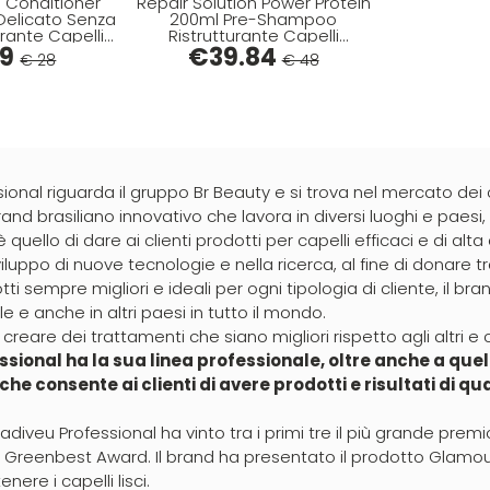
n Conditioner
Repair Solution Power Protein
Delicato Senza
200ml Pre-Shampoo
urante Capelli
Ristrutturante Capelli
giati
89
€
Danneggiati
39.84
€ 28
€ 48
ional riguarda il gruppo Br Beauty e si trova nel mercato dei
rand brasiliano innovativo che lavora in diversi luoghi e paesi, tr
o è quello di dare ai clienti prodotti per capelli efficaci e di a
luppo di nuove tecnologie e nella ricerca, al fine di donare tr
ti sempre migliori e ideali per ogni tipologia di cliente, il b
le e anche in altri paesi in tutto il mondo.
 creare dei trattamenti che siano migliori rispetto agli altri e
sional ha la sua linea professionale, oltre anche a quell
 che consente ai clienti di avere prodotti e risultati di q
Cadiveu Professional ha vinto tra i primi tre il più grande prem
 il Greenbest Award. Il brand ha presentato il prodotto Glamou
nere i capelli lisci.