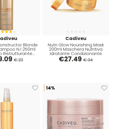
adiveu
Cadiveu
onstructor Blonde
Nutri Glow Nourishing Mask
ampoo N.1 250ml
200ml Maschera Nutritiva
ante
Idratante Condizionante
elli Biondi
9.09
€
27.49
€ 23
€ 34
14%