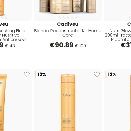
veu
Cadiveu
C
rishing Fluid
Blonde Reconstructor Kit Home
Nutri Glo
 Nutritivo
Care
200ml Tratt
 Anticrespo
Riparato
9
€
90.89
€
3
€ 48
€ 109
12%
12%