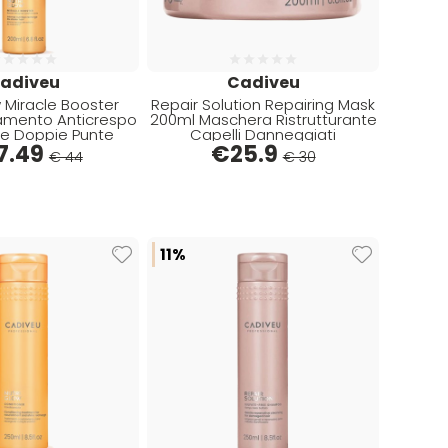
adiveu
Cadiveu
w Miracle Booster
Repair Solution Repairing Mask
amento Anticrespo
200ml Maschera Ristrutturante
re Doppie Punte
Capelli Danneggiati
7.49
€
25.9
€ 44
€ 30
11%