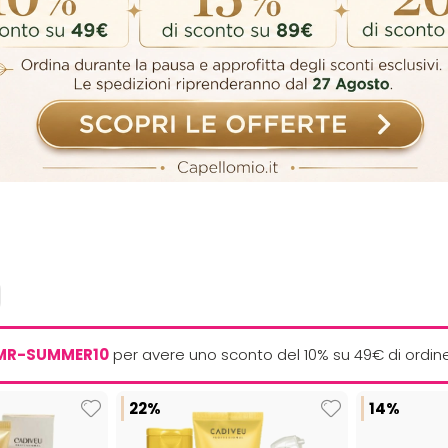
MR-SUMMER10
per avere uno sconto del 10% su 49€ di ordin
22%
14%