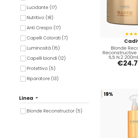
Lucidante (17)
Batist (1)
Nutritivo (18)
BenHerbe (44)
Anti Crespo (17)
Beox (30)
Capelli Colorati (7)
Black Star (37)
Cadi
Blonde Reco
Luminosità (15)
Brasil Cacau (26)
Reconstructive 
5,5 N.2 200ml Maschera
Capelli biondi (12)
Brelil (2)
Ristrutturante 
€
24.
Protettivo (5)
Care & Cover (1)
Riparatore (13)
Cella (13)
Ristrutturante (13)
Colorpack (4)
19%
Linea
Districante (8)
Comprof (1)
Lisciante (1)
Blonde Reconstructor (5)
Corioliss (7)
Capelli (17)
Cosmethic (5)
Solari (1)
Davines (75)