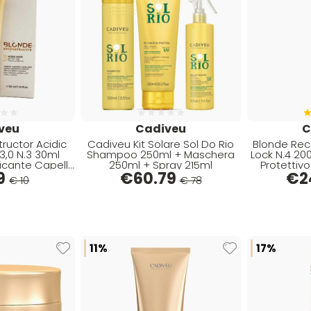
veu
Cadiveu
C
ructor Acidic
Cadiveu Kit Solare Sol Do Rio
Blonde Rec
3,0 N.3 30ml
Shampoo 250ml + Maschera
Lock N.4 20
icante Capelli
250ml + Spray 215ml
Protettivo
9
di
€
60.79
€
2
€ 10
€ 78
11%
17%