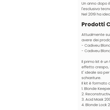
Un anno dopo il
Labor (53)
l'esclusiva tecn
Layla (2)
Nel 2019 ha ide
Lisap (1)
Prodotti 
L'Oreal (112)
Attualmente sul
LV3 (124)
avere dei prodot
- Cadiveu Blon
Manic Panic (68)
- Cadiveu Blond
MAREB (4)
Il primo kit è 
Matador (14)
effetto crespo, 
MATRIX (48)
E' ideale sia p
schiariture.
Mia (8)
Il kit è formato
Mimare (4)
1. Blonde Keepe
2. Reconstructiv
Mood (42)
3. Acid Mask 20
Morgan's (31)
4. Blonde Lock 2