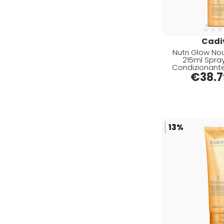
Antigiallo (5)
Depot (47)
Lavaggi Frequenti (1)
Directions (45)
Al Sale (1)
Diva (27)
Cadi
Nutri Glow Nou
Dr.K Soap Company (14)
215ml Spray
Condizionante
Dyson (21)
€
38.7
Edelstein (7)
Eksperience (1)
Elgon (27)
13%
Elios (1)
Estas (2)
Estiwell (16)
Eugène Perma (110)
Euro Marbel (1)
Euro Stil (1)