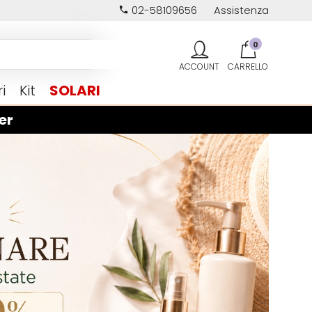
02-58109656
Assistenza
0
i
Kit
SOLARI
er