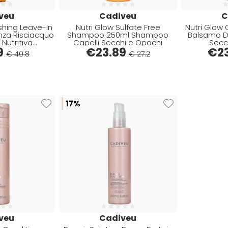
veu
Cadiveu
C
shing Leave-In
Nutri Glow Sulfate Free
Nutri Glow
nza Risciacquo
Shampoo 250ml Shampoo
Balsamo Di
Nutritiva
Capelli Secchi e Opachi
Secc
onante
9
€
23.89
€
2
€ 40.8
€ 27.2
17%
veu
Cadiveu