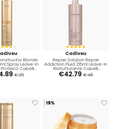
adiveu
Cadiveu
onstructor Blonde
Repair Solution Repair
0ml Spray Leave-in
Addiction Fluid 215ml Leave-in
 Proteico Capelli
Ristrutturante Capelli
4.89
Biondi
€
Danneggiati
42.79
€ 29
€ 48
19%