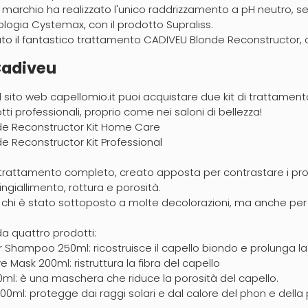
 marchio ha realizzato l'unico raddrizzamento a pH neutro, 
ologia Cystemax, con il prodotto Supraliss.
ato il fantastico trattamento CADIVEU Blonde Reconstructor, o
Cadiveu
 sito web capellomio.it puoi acquistare due kit di trattamen
ti professionali, proprio come nei saloni di bellezza!
de Reconstructor Kit Home Care
e Reconstructor Kit Professional
un trattamento completo, creato apposta per contrastare i pro
ingiallimento, rottura e porosità.
er chi è stato sottoposto a molte decolorazioni, ma anche pe
 da quattro prodotti:
r Shampoo 250ml: ricostruisce il capello biondo e prolunga la
e Mask 200ml: ristruttura la fibra del capello
0ml: è una maschera che riduce la porosità del capello.
00ml: protegge dai raggi solari e dal calore del phon e della 