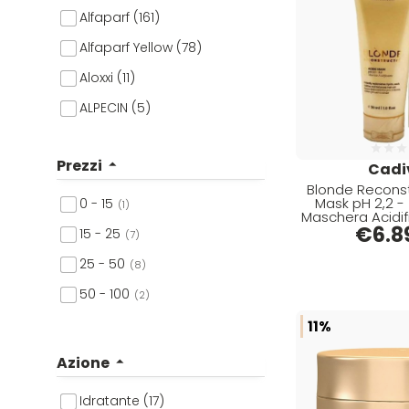
Alfaparf (161)
Alfaparf Yellow (78)
Aloxxi (11)
ALPECIN (5)
ALPHEA (53)
Prezzi
Cadi
Altissima (2)
Blonde Reconst
Andis (13)
Mask pH 2,2 - 
0 - 15
(1)
Maschera Acidif
Artego (33)
€
6.8
Bion
15 - 25
(7)
Arya (2)
25 - 50
(8)
Ascèt (1)
50 - 100
(2)
Astra (2)
11%
Aurore (14)
Azione
Babyliss (72)
Idratante (17)
Barbicide (3)