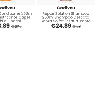
adiveu
Cadiveu
 Conditioner 250ml
Repair Solution Shampoo
stricante Capelli
250ml Shampoo Delicato
hi e Opachi
Senza Solfati Ristrutturante
3.89
Capelli Danneggiati
€
24.89
€ 27.2
€ 28