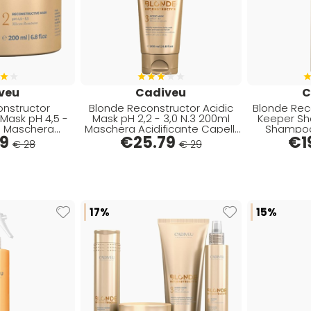
veu
Cadiveu
C
nstructor
Blonde Reconstructor Acidic
Blonde Rec
Mask pH 4,5 -
Mask pH 2,2 - 3,0 N.3 200ml
Keeper Sh
Maschera Acidificante Capelli
Shampoo Ristruttur
Capelli Biondi
79
€
25.79
Biondi
€
Cap
1
€ 28
€ 29
17%
15%