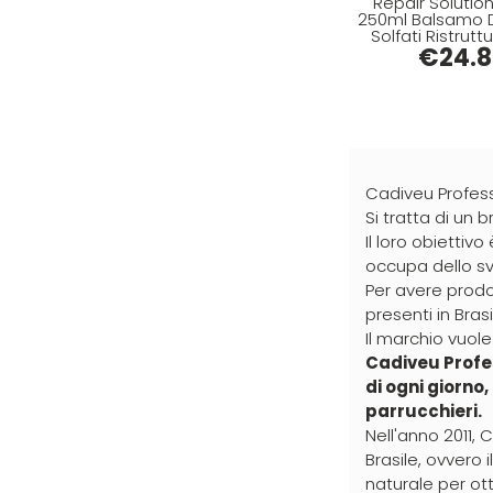
Repair Solutio
Hennatech (9)
250ml Balsamo 
Solfati Ristrutt
Hibros (1)
€
Danneg
24.
Imbue (15)
INSight (5)
INTERCOSMO (2)
Invisibobble (16)
Cadiveu Profess
Si tratta di un b
JOICO (15)
Il loro obiettiv
JRL (29)
occupa dello svi
Per avere prodot
Jvone Milano (188)
presenti in Brasi
Kativa (29)
Il marchio vuole
Cadiveu Profes
Kélite (16)
di ogni giorno,
Kemon (45)
parrucchieri.
Nell'anno 2011, 
Kemon Actyva (53)
Brasile, ovvero
Kerastase (90)
naturale per otte