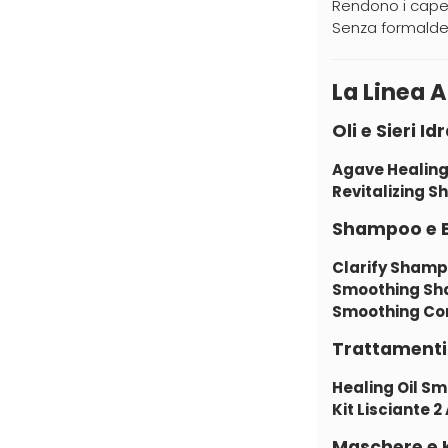
Rendono i capell
Hennatech (9)
Senza formaldei
Hibros (1)
Imbue (15)
La Linea 
INSight (5)
Oli e Sieri Id
INTERCOSMO (2)
Agave Healing
Invisibobble (16)
Revitalizing S
JOICO (15)
Shampoo e 
JRL (29)
Clarify Sham
Jvone Milano (188)
Smoothing S
Kativa (29)
Smoothing Con
Kélite (16)
Trattamenti 
Kemon (45)
Healing Oil S
Kemon Actyva (53)
Kit Lisciante 2
Kerastase (90)
Maschere e 