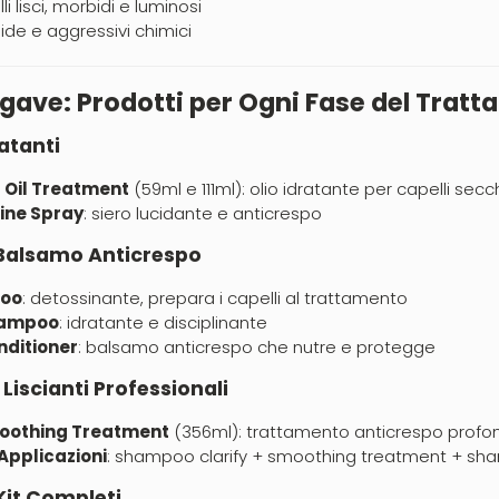
i lisci, morbidi e luminosi
de e aggressivi chimici
Agave: Prodotti per Ogni Fase del Trat
ratanti
 Oil Treatment
(59ml e 111ml): olio idratante per capelli secc
hine Spray
: siero lucidante e anticrespo
Balsamo Anticrespo
poo
: detossinante, prepara i capelli al trattamento
hampoo
: idratante e disciplinante
ditioner
: balsamo anticrespo che nutre e protegge
Liscianti Professionali
moothing Treatment
(356ml): trattamento anticrespo profo
 Applicazioni
: shampoo clarify + smoothing treatment + s
Kit Completi