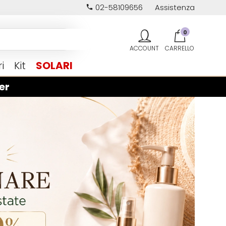
02-58109656
Assistenza
0
i
Kit
SOLARI
er