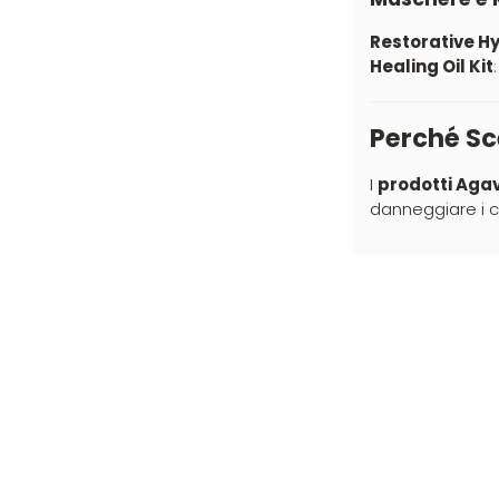
Labor (53)
Restorative H
Layla (2)
Healing Oil Kit
Lisap (1)
Perché Sce
L'Oreal (112)
LV3 (124)
I
prodotti Agav
danneggiare i ca
Manic Panic (68)
MAREB (4)
Matador (14)
MATRIX (48)
Mia (8)
Mimare (4)
Mood (42)
Morgan's (31)