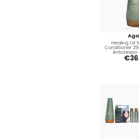
Lisciante (10)
Depot (47)
Capelli (1)
Directions (45)
Naturale (13)
Diva (27)
Levigante (1)
Dr.K Soap Company (14)
Aga
Purificante (1)
Healing Oil
Dyson (21)
Conditioner 2
Anticrespo 
Piastra (1)
Edelstein (7)
€
36
Eksperience (1)
Elgon (27)
Elios (1)
Estas (2)
Estiwell (16)
Eugène Perma (110)
Euro Marbel (1)
Euro Stil (1)