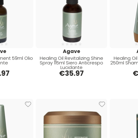
ve
Agave
tment 59ml Olio
Healing Oil Revitalizing Shine
Healing Oi
ante
Spray 115ml Siero Anticrespo
250ml Sham
Lucidante
.97
€
35.97