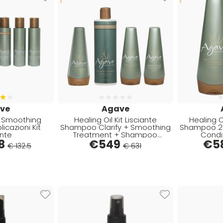
ve
Agave
it Smoothing
Healing Oil Kit Lisciante
Healing O
icazioni Kit
Shampoo Clarify + Smoothing
Shampoo 2
ante
Treatment + Shampoo
Condi
8
Smoothing + Conditioner
€
549
€
5
€ 132.5
€ 631
Smoothing