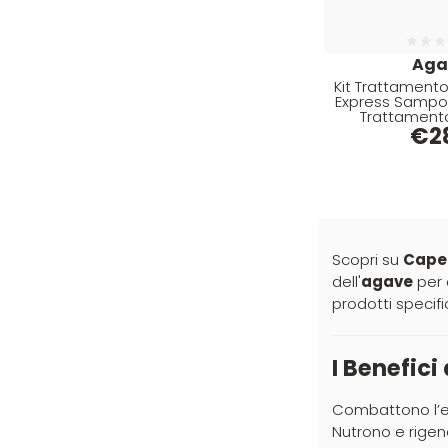
Euromax (2)
EveryGreen (16)
Aga
Kit Trattament
FANOLA (4)
Express Sampoo
Trattament
FARMACA INTERNATIONAL (14)
Maschera Post 
€
2
Oli
Farmagan (10)
FarmaVita (89)
Floid (1)
Four Reasons (2)
Scopri su
Capel
dell'
agave
per 
GAMMAPIÙ (54)
prodotti specifi
ghd (26)
Giusy Hold (3)
I Benefici
GOLDWELL (1)
Combattono l’e
Hair Tech (24)
Nutrono e rigene