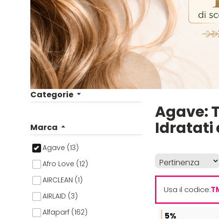
Categorie
Agave: T
Idratati
Marca
Agave (13)
Afro Love (12)
AIRCLEAN (1)
Usa il codice:
T
AIRLAID (3)
Alfaparf (162)
5%