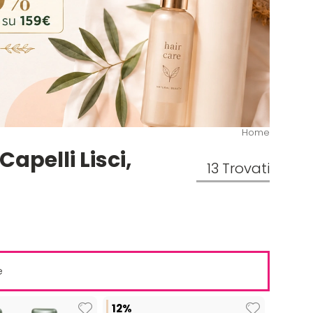
Home
apelli Lisci,
13 Trovati
e
12%