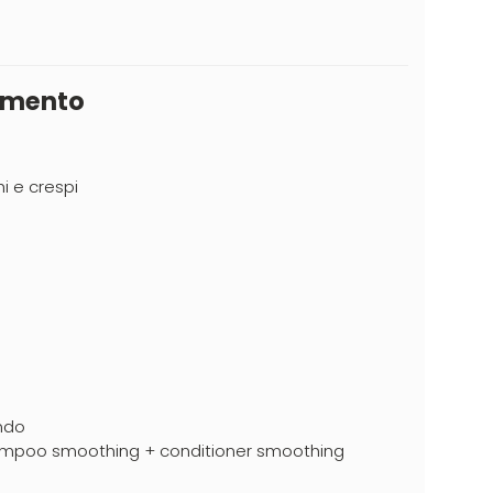
tamento
hi e crespi
ndo
hampoo smoothing + conditioner smoothing