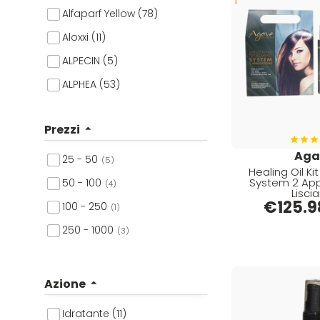
Alfaparf Yellow (78)
Aloxxi (11)
ALPECIN (5)
ALPHEA (53)
Altissima (2)
Prezzi
Andis (13)
Aga
Artego (33)
25 - 50
(5)
Healing Oil K
Arya (2)
System 2 Appl
50 - 100
(4)
Lisci
Ascèt (1)
€
125.9
100 - 250
(1)
Astra (2)
250 - 1000
(3)
Aurore (14)
Babyliss (72)
Azione
Barbicide (3)
Idratante (11)
Batist (1)