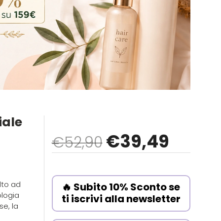
iale
€
39
,49
€52,90
lto ad
🔥 Subito 10% Sconto se
ologia
ti iscrivi alla newsletter
e, la