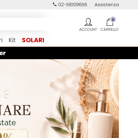
02-58109656
Assistenza
0
i
Kit
SOLARI
er