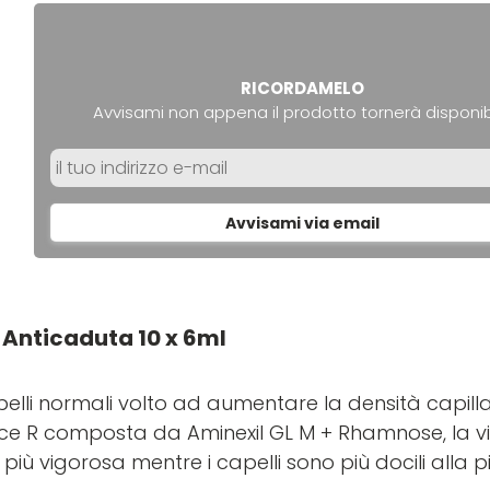
RICORDAMELO
Avvisami non appena il prodotto tornerà disponib
Avvisami via email
 Anticaduta 10 x 6ml
li normali volto ad aumentare la densità capilla
rce R composta da Aminexil GL M + Rhamnose, la vi
 più vigorosa mentre i capelli sono più docili alla p