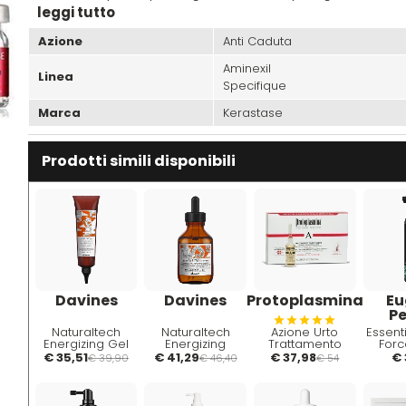
leggi tutto
Azione
Anti Caduta
Aminexil
Linea
Specifique
Marca
Kerastase
Prodotti simili disponibili
Davines
Davines
Protoplasmina
Eu
P
Naturaltech
Naturaltech
Azione Urto
Essenti
Energizing Gel
Energizing
Trattamento
Forc
150ml
Thickening Tonic
Intensivo
200ml
€ 35,51
€ 41,29
€ 37,98
€ 
€ 39,90
€ 46,40
€ 54
100ml
Formula
Anti
Fortificante
Avanzata Fiale
6x8ml