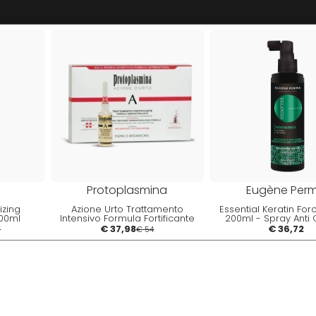
Protoplasmina
Eugène Per
izing
Azione Urto Trattamento
Essential Keratin For
100ml
Intensivo Formula Fortificante
200ml - Spray Anti
Avanzata Fiale 6x8ml
€ 37,98
€ 36,72
0
€ 54