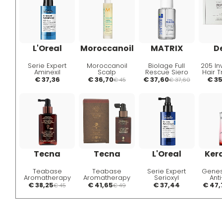
L'Oreal
Moroccanoil
MATRIX
D
Serie Expert
Moroccanoil
Biolage Full
205 In
Aminexil
Scalp
Rescue Siero
Hair 
Advanced Siero
Revitalizing Tonic
Rivitalizzante
1
€ 37,36
€ 36,70
€ 37,60
€ 35
€ 45
€ 37,60
Fuller & Stronger
100ml Tonico
50ml
- Siero
Rivitalizzante
rinforzante anti-
Cuoio Capelluto
caduta 90ml
Tecna
Tecna
L'Oreal
Ker
Teabase
Teabase
Serie Expert
Genes
Aromatherapy
Aromatherapy
Serioxyl
Ant
Vitalizing
Invigorating
Stemoxydine 5%
Fortif
€ 38,25
€ 41,65
€ 37,44
€ 47,
€ 45
€ 49
Complex 100ml
Treatment 100ml
+ Resveratrol
Lozione
Lozione
Denser Hair
Rinforzante
Anticaduta
90ml Siero
Anticaduta
Anticaduta
Ridensificante