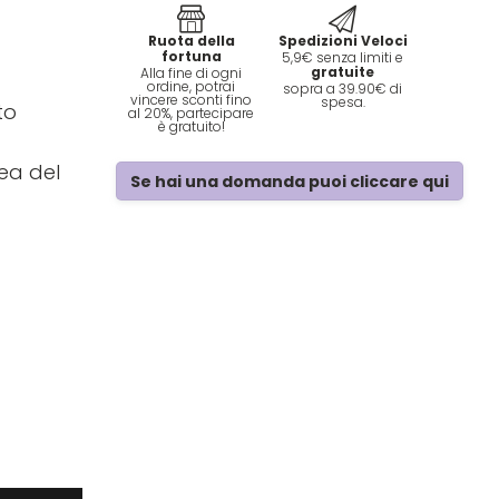
Ruota della
Spedizioni Veloci
fortuna
5,9€ senza limiti e
gratuite
Alla fine di ogni
ordine, potrai
sopra a 39.90€ di
vincere sconti fino
spesa.
to
al 20%, partecipare
è gratuito!
nea del
Se hai una domanda puoi cliccare qui