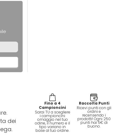
ile
Fino a 4
Raccolta Punti
Campioncini
Ricevi punti con gli
re.
ordini e
Sarai TU a scegliere
recensendo i
i campioncini
prodotti! Ogni 250
omaggio nel tuo
ta dei
punti hai 5€ di
odine, il numero e il
buono.
tipo variano in
iega.
base al tuo ordine.