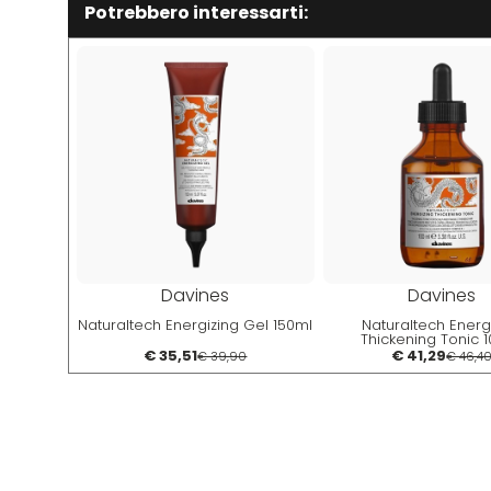
Potrebbero interessarti:
Davines
Davines
Naturaltech Energizing Gel 150ml
Naturaltech Energ
Thickening Tonic 
€ 35,51
€ 41,29
€ 39,90
€ 46,4