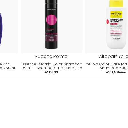
Eugène Perma
Alfaparf Yell
e Anti-
Essentiel Keratin Color Shampoo
Yellow Color Care Ma
o 250ml
250ml - Shampoo alla cheratina
Shampoo 500 
ncio
per capelli colorati
€ 13,33
€ 11,59
€ 18