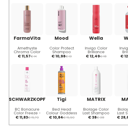
Shampoo Anti
cheratina per
Arancio
capelli colorati
FarmaVita
Mood
Wella
W
Amethyste
Color Protect
Invigo Color
Invi
Chroma Color
Shampoo
Brilliance
Bri
Protective
Capelli colorati
Shampoo
Sh
€ 11,57
€ 10,98
€ 12,49
€ 1
€ 14
€ 13
€ 18
Shampoo
400ml
Capelli Spessi
Capel
Colour-Treated
250ml
Norma
Hair 250 ml
SCHWARZKOPF
Tigi
MATRIX
MA
BC Bonacure
Bed Head
Biolage Color
Biola
Color Freeze -
Colour Goddess
Last Shampoo
Last
Shampoo
Oil Infused
Capelli Colorati
Capell
€ 11,83
€ 10,84
€ 38
€ 28,
€ 15,70
€ 15,90
€ 38
Protettivo
Shampoo 400ml
1000ml
4
Sulfate-Free
250ml