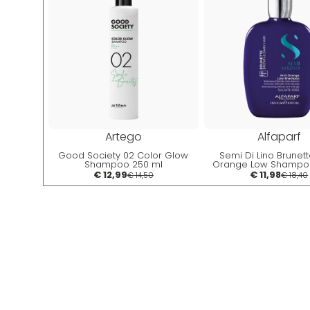
Artego
Alfaparf
Good Society 02 Color Glow
Semi Di Lino Brunett
Shampoo 250 ml
Orange Low Shampo
Shampoo Anti Ara
€ 12,99
€ 11,98
€ 14,50
€ 18,40