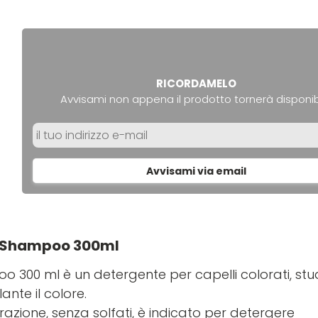
RICORDAMELO
Avvisami non appena il prodotto tornerà disponib
Avvisami via email
d Shampoo 300ml
o 300 ml è un detergente per capelli colorati, stu
ante il colore.
zione, senza solfati, è indicato per detergere