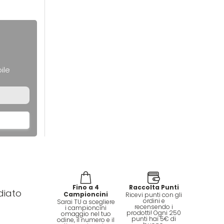
ile
Fino a 4
Raccolta Punti
diato
Campioncini
Ricevi punti con gli
ordini e
Sarai TU a scegliere
recensendo i
i campioncini
prodotti! Ogni 250
omaggio nel tuo
punti hai 5€ di
odine, il numero e il