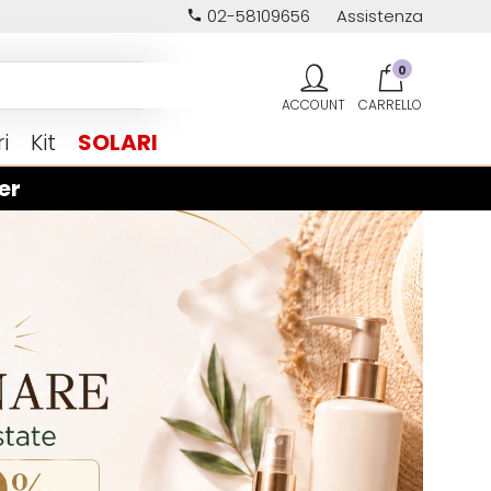
02-58109656
Assistenza
0
i
Kit
SOLARI
er