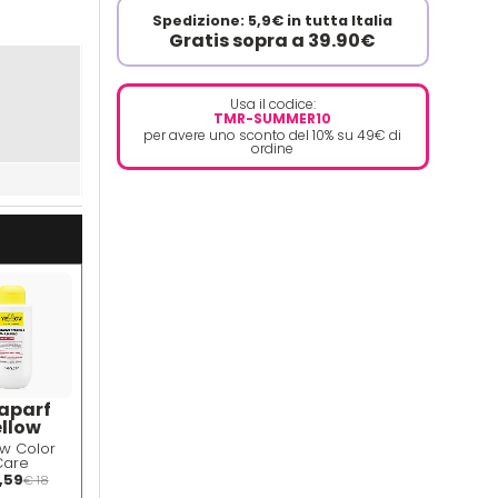
Spedizione: 5,9€ in tutta Italia
Gratis sopra a 39.90€
Usa il codice:
TMR-SUMMER10
per avere uno sconto del 10% su 49€ di
ordine
aparf
llow
ow Color
Care
tenance
1,59
€ 18
poo 500