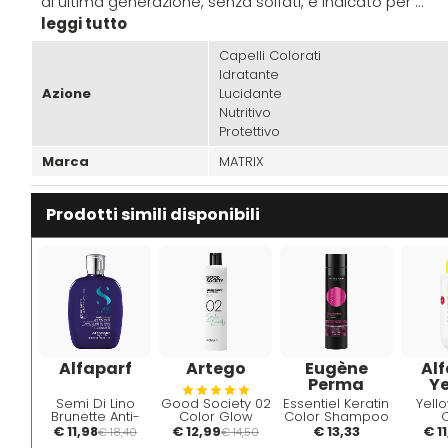
di ultima generazione, senza solfati, è indicato per ...
leggi tutto
Capelli Colorati
Idratante
Azione
Lucidante
Nutritivo
Protettivo
Marca
MATRIX
Prodotti simili disponibili
Alfaparf
Artego
Eugène
Alf
Perma
Ye
Semi Di Lino
Good Society 02
Essentiel Keratin
Yell
Brunette Anti-
Color Glow
Color Shampoo
Orange Low
Shampoo 250
250ml -
Main
€ 11,98
€ 12,99
€ 13,33
€ 1
€ 18,40
€ 14,50
Shampoo 250ml
ml
Shampoo alla
Sham