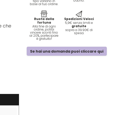
buono.
tipo variano in
base al tuo ordine.
Ruota della
Spedizioni Veloci
fortuna
5,9€ senza limiti e
e che
gratuite
Alla fine di ogni
ordine, potrai
sopra a 39.90€ di
vincere sconti fino
spesa.
al 20%, partecipare
è gratuito!
Se hai una domanda puoi cliccare qui