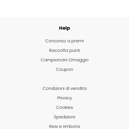
Directions
Elgon
Help
Diva
Elios
Concorso a premi
Dr.K Soap Company
Estas
Raccolta punti
Campioncini Omaggio
Dyson
Estiwell
Coupon
Eugène Perma
Condizioni di vendita
Privacy
Euro Marbel
Cookies
Euro Stil
Spedizioni
Resi e rimborsi