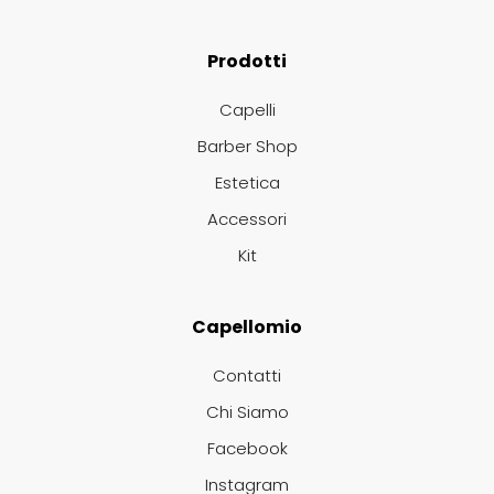
Euromax
Prodotti
EveryGreen
Capelli
Barber Shop
F-G-H
I-J-K
Estetica
FANOLA
Imbue
Accessori
Kit
FARMACA INTERNATIONAL
INSight
Capellomio
Farmagan
INTERCOSMO
Contatti
FarmaVita
Invisibobble
Chi Siamo
Facebook
Floid
JOICO
Instagram