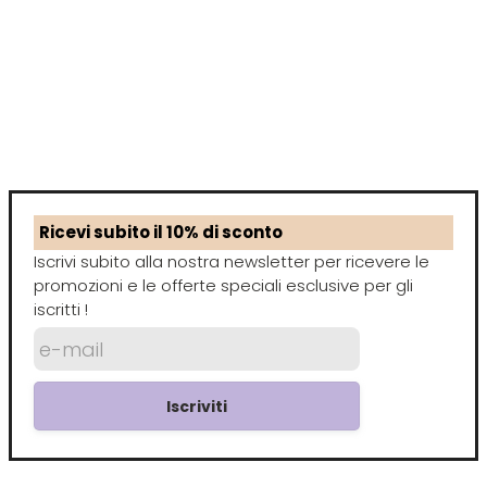
Emulsioni Ossidanti
Artego
Colorpack
Emulsioni Permanenti
Arya
Comprof
Ascèt
Corioliss
Astra
Cosmethic
Ricevi subito il 10% di sconto
Iscrivi subito alla nostra newsletter per ricevere le
Aurore
promozioni e le offerte speciali esclusive per gli
iscritti !
D
E
Davines
Edelstein
Iscriviti
Depot
Eksperience