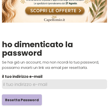
Tinte
Viso e Corpo
Make Up
Disinfettanti
Capelli Ricci
Alfaparf
Beox
Maschera
Tinte uomo
Piedi
Phon
Cura della Cute
Alfaparf Yellow
Black Star
Spray
Accessori per barba e capelli
Piastre
Idratante
Aloxxi
Brasil Cacau
ho dimenticato la
Leave-In
Kit capelli e barba uomo
Spazzole
Lisciante
password
ALPECIN
Brelil
Se hai già un account, ma non ricordi la tua password,
Styling
Ristrutturante
possiamo inviarti un link via email per resettarla.
ALPHEA
Cadiveu
il tuo indirizzo e-mail
Trattamento
Solare
Altissima
Care & Cover
Olio
Volume
Andis
Cella
Resetta Password