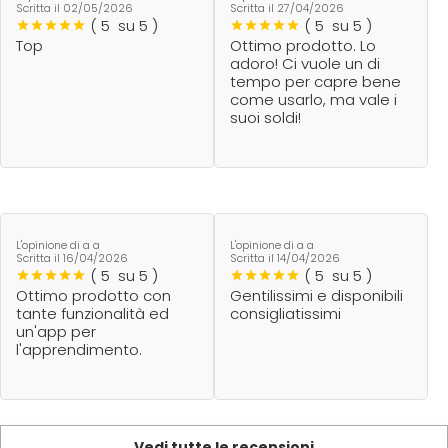
Scenic
Taboga Scents
Scritta il
02/05/2026
Scritta il
27/04/2026
(
5
su 5 )
(
5
su 5 )
Top
Ottimo prodotto. Lo
SCHWARZKOPF
Tahe
adoro! Ci vuole un di
tempo per capre bene
come usarlo, ma vale i
suoi soldi!
Selective
TANGLE TEEZER
Sibel
Technique
Structura
Tecna
L'opinione di a a
L'opinione di a a
Scritta il
16/04/2026
Scritta il
14/04/2026
(
5
su 5 )
(
5
su 5 )
Ottimo prodotto con
Gentilissimi e disponibili
Suavecito
Tecnofilati
tante funzionalità ed
consigliatissimi
un'app per
l'apprendimento.
Susan Darnell
TecnoTurbo
Tek
Vedi tutte le recensioni