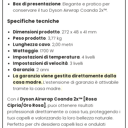
Box di presentazione
: Elegante e pratico per
conservare il tuo Dyson Airwrap Coanda 2x™.
Mood
Specifiche tecniche
Morgan's
Dimensioni prodotto
: 272 x 48 x 41 mm
Peso prodotto
: 3,77 kg
Lunghezza cavo
: 2,00 metri
Moroccanoil
Wattaggio
: 1700 W
Impostazioni di temperatura
: 4 livelli
Morocutti
Impostazioni di velocità
: 3 livelli
Garanzia
: 2 anni
La garanzia viene gestita direttamente dalla
Moser
casa madre.
L’estensione di garanzia è attivabile
tramite la casa madre.
Muster
Con il
Dyson Airwrap Coanda 2x™ [Rosa
Cipria/Oro Rosa]
, puoi ottenere risultati
professionali direttamente a casa tua, proteggendo i
Muster & Dikson
tuoi capelli e valorizzando la loro bellezza naturale.
Perfetto per chi desidera capelli lisci e ondulati