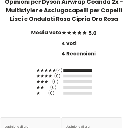
Opinioni per Dyson Airwrap Coanda 2x -
Multistyler e Asciugacapelli per Capelli
Plura
Rica
Lisci e Ondulati Rosa Cipria Oro Rosa
Pop Italy
Ristructa
Media voto
5.0
4 voti
Profesia
4 Recensioni
PRORASO
(4)
(0)
Protoplasmina
(0)
(0)
(0)
Puring
S
T-U-V
L'opinione di a a
L'opinione di a a