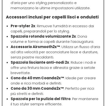
d’aria per uno styling personalizzato e
Hibros
memorizzano le ultime impostazioni utilizzate.
Accessori inclusi per capelli lisci e ondulati
L
M
Pre-styler 2x
: Rimuove l’umidità in eccesso dai
Labor
Manic Panic
capelli, preparandoli per lo styling.
Spazzola rotonda volumizzante 2x
: Dona
volume e forma ai capelli durante l’asciugatura.
Layla
MAREB
Accessorio Airsmooth2x™
: Utilizza un flusso d’aria
ad alta velocità per acconciature lisce e durature,
senza piastre riscaldanti.
Lisap
Matador
Spazzola lisciante anti-nodi 2x
: Riduce i nodi e
offre una finitura liscia e allineata grazie a setole
L'Oreal
MATRIX
brevettate.
Cono da 40 mm Coanda2x™
: Ideale per creare
onde e ricci morbidi e definiti.
LV3
Mia
Cono da 30 mm Coanda2x™
: Perfetto per ricci
più stretti e definiti.
Spazzola per la pulizia del filtro
: Per mantenere
Mimare
il tuo styler sempre efficiente.