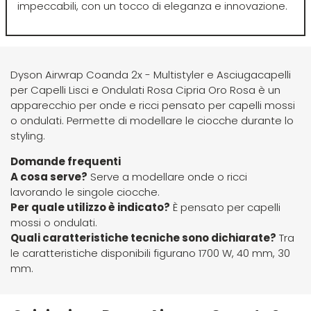
impeccabili, con un tocco di eleganza e innovazione.
O-P
R
Olaplex
reBond
Dyson Airwrap Coanda 2x - Multistyler e Asciugacapelli
Omega
Redken
per Capelli Lisci e Ondulati Rosa Cipria Oro Rosa è un
apparecchio per onde e ricci pensato per capelli mossi
o ondulati. Permette di modellare le ciocche durante lo
Orofluido
Refectocil
styling.
Domande frequenti
Pacinos
Refresh
A cosa serve?
Serve a modellare onde o ricci
lavorando le singole ciocche.
Per quale utilizzo è indicato?
È pensato per capelli
Panasonic
Renbow
mossi o ondulati.
Quali caratteristiche tecniche sono dichiarate?
Tra
Parlux
Renee Blanche
le caratteristiche disponibili figurano 1700 W, 40 mm, 30
mm.
Phytorelax
Revlon