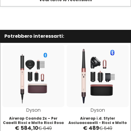
Termix
Tigi
Potrebbero interessarti:
Tondeo
Toppik
Uppercut
vanta
Dyson
Dyson
Vitality's
Airwrap Coanda 2x – Per
Airwrap i.d. Styler
Capelli Ricci e Molto Ricci Rosa
Asciugacapelli - Ricci e Molto
€ 584,10
€ 489
Cipria Oro Rosa
Ricci
€ 649
€ 549