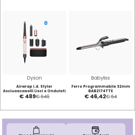
W-X
WAHL
Wella
Wetbrush
WOODY'S
Dyson
Babyliss
Airwrap i.d. Styler
Ferro Programmabile 32mm
Xanitalia
Asciugacapelli Lisci e Ondulati
BAB2174TTE
€ 489
€ 46,42
- Rosa Cipria Oro Rosa
€ 549
€ 54