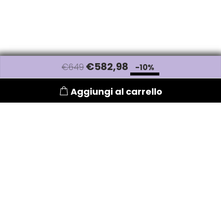
€
582
,98
€649
-10%
Aggiungi al carrello