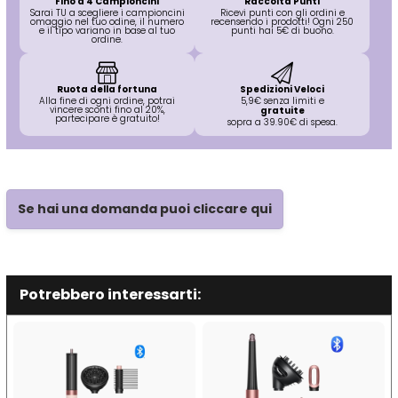
Fino a 4 Campioncini
Raccolta Punti
Sarai TU a scegliere i campioncini
Ricevi punti con gli ordini e
omaggio nel tuo odine, il numero
recensendo i prodotti! Ogni 250
e il tipo variano in base al tuo
punti hai 5€ di buono.
ordine.
Ruota della fortuna
Spedizioni Veloci
Alla fine di ogni ordine, potrai
5,9€ senza limiti e
vincere sconti fino al 20%,
gratuite
partecipare è gratuito!
sopra a 39.90€ di spesa.
Se hai una domanda puoi cliccare qui
Potrebbero interessarti: