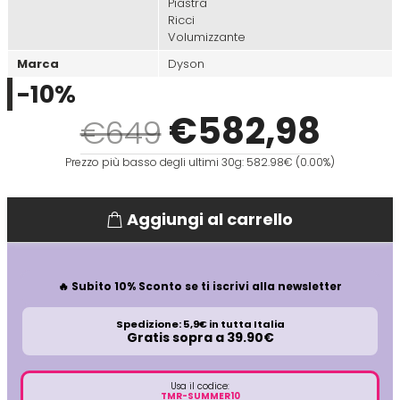
Piastra
Ricci
Volumizzante
Directions
Elgon
Marca
Dyson
-10%
Diva
Elios
€
582
,98
€649
Dr.K Soap Company
Estas
Prezzo più basso degli ultimi 30g: 582.98€ (0.00%)
Dyson
Estiwell
Aggiungi al carrello
Eugène Perma
🔥 Subito 10% Sconto se ti iscrivi alla newsletter
Euro Marbel
Spedizione: 5,9€ in tutta Italia
Gratis sopra a 39.90€
Euro Stil
Usa il codice:
TMR-SUMMER10