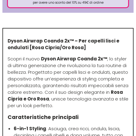
per avere uno sconto del 10% su 49€ di ordine
Euromax
EveryGreen
Dyson Airwrap Coanda 2x™ – Per capelli lisci e
F-G-H
I-J-K
ondulati [Rosa Cipria/Oro Rosa]
FANOLA
Imbue
Scopri il nuovo
Dyson Airwrap Coanda 2x™
, lo styler
di ultima generazione che rivoluziona la tua routine di
bellezza. Progettato per capelli lisci e ondulati, questo
FARMACA INTERNATIONAL
INSight
dispositivo offre un’esperienza di styling completa e
personalizzata, garantendo risultati impeccabili senza
calore estremo. Con il suo design elegante in
Rosa
Farmagan
INTERCOSMO
Cipria e Oro Rosa
, unisce tecnologia avanzata e stile
per un look perfetto.
FarmaVita
Invisibobble
Caratteristiche principali
6-in-1 Styling
: Asciuga, crea ricci, ondula, liscia,
Floid
JOICO
disciplina i capelli ribelli e dona volume, tutto con