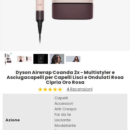
Emulsioni Ossidanti
Artego
Colorpack
Emulsioni Permanenti
Arya
Comprof
Ascèt
Corioliss
Astra
Cosmethic
Dyson Airwrap Coanda 2x - Multistyler e
Aurore
Asciugacapelli per Capelli Lisci e Ondulati Rosa
Cipria Oro Rosa
Recensioni
4
D
E
Capelli
Accessori
Davines
Edelstein
Anti Crespo
Fai da te
Azione
Lisciante
Depot
Eksperience
Modellante