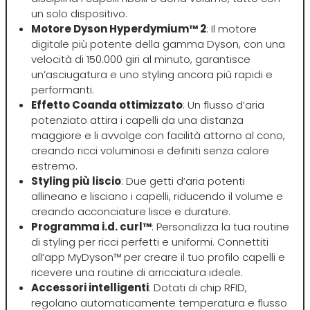
un solo dispositivo.
Four Reasons
JRL
Motore Dyson Hyperdymium™ 2
: Il motore
digitale più potente della gamma Dyson, con una
velocità di 150.000 giri al minuto, garantisce
GAMMAPIÙ
Jvone Milano
un’asciugatura e uno styling ancora più rapidi e
performanti.
Effetto Coanda ottimizzato
: Un flusso d’aria
ghd
Kativa
potenziato attira i capelli da una distanza
maggiore e li avvolge con facilità attorno al cono,
creando ricci voluminosi e definiti senza calore
Giusy Hold
Kélite
estremo.
Styling più liscio
: Due getti d’aria potenti
GOLDWELL
Kemon
allineano e lisciano i capelli, riducendo il volume e
creando acconciature lisce e durature.
Programma i.d. curl™
: Personalizza la tua routine
Hair Tech
Kemon Actyva
di styling per ricci perfetti e uniformi. Connettiti
all’app MyDyson™ per creare il tuo profilo capelli e
ricevere una routine di arricciatura ideale.
Hennatech
Kerastase
Accessori intelligenti
: Dotati di chip RFID,
regolano automaticamente temperatura e flusso