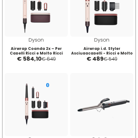
Dyson
Dyson
Airwrap Coanda 2x – Per
Airwrap i.d. Styler
Capelli Ricci e Molto Ricci
Asciugacapelli - Ricci e Molto
€ 584,10
€ 489
Rosa Cipria Oro Rosa
Ricci
€ 649
€ 549