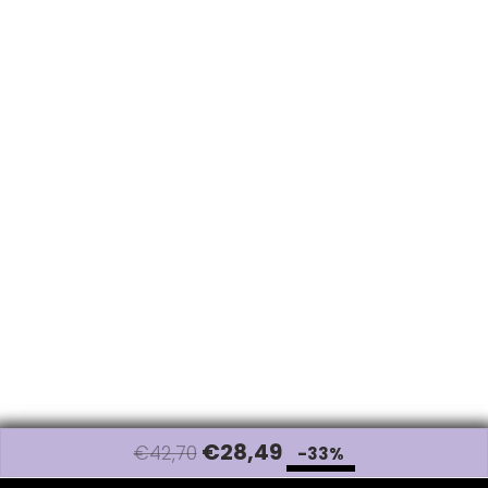
€
28
,49
€42,70
-33%