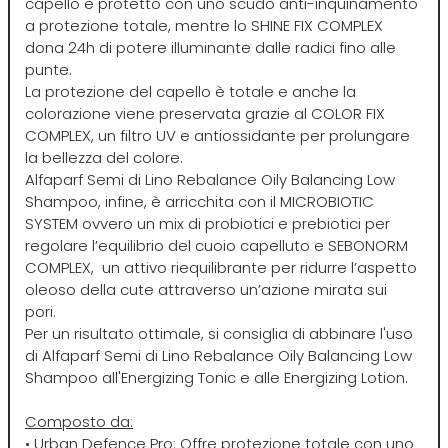
capello è protetto con uno scudo anti-inquinamento
a protezione totale, mentre lo SHINE FIX COMPLEX
Four Reasons
JRL
dona 24h di potere illuminante dalle radici fino alle
punte.
La protezione del capello è totale e anche la
GAMMAPIÙ
Jvone Milano
colorazione viene preservata grazie al COLOR FIX
COMPLEX, un filtro UV e antiossidante per prolungare
la bellezza del colore.
ghd
Kativa
Alfaparf Semi di Lino Rebalance Oily Balancing Low
Shampoo, infine, è arricchita con il MICROBIOTIC
Giusy Hold
Kélite
SYSTEM ovvero un mix di probiotici e prebiotici per
regolare l’equilibrio del cuoio capelluto e SEBONORM
COMPLEX, un attivo riequilibrante per ridurre l’aspetto
GOLDWELL
Kemon
oleoso della cute attraverso un’azione mirata sui
pori.
Per un risultato ottimale, si consiglia di abbinare l'uso
Hair Tech
Kemon Actyva
di Alfaparf Semi di Lino Rebalance Oily Balancing Low
Shampoo all'Energizing Tonic e alle Energizing Lotion.
Hennatech
Kerastase
Composto da:
• Urban Defence Pro: Offre protezione totale con uno