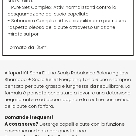
sua vitalità.
O-P
R
- Pure Set Complex: Attivi normalizzanti contro la
desquamazione del cuoio capelluto.
Olaplex
reBond
- Sebonorm Complex: Attivo riequilibrante per ridurre
l’aspetto oleoso della cute attraverso un’azione
mirata sui pori.
Omega
Redken
Formato da 125ml.
Orofluido
Refectocil
Alfaparf Kit Semi Di Lino Scalp Rebalance Balancing Low
Pacinos
Refresh
Shampoo + Scalp Relief Energizing Tonic è uno shampoo
pensato per cute grassa e lunghezze da riequilibrare. La
Panasonic
Renbow
formula è pensata per aiutare a favorire una detersione
riequilibrante e ad accompagnare la routine cosmetica
della cute con forfora.
Parlux
Renee Blanche
Domande frequenti
A cosa serve?
Deterge capelli e cute con la funzione
Phytorelax
Revlon
cosmetica indicata per questa linea.