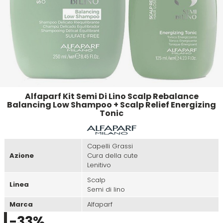
Emulsioni Ossidanti
Artego
Colorpack
Emulsioni Permanenti
Arya
Comprof
Ascèt
Corioliss
Alfaparf Kit Semi Di Lino Scalp Rebalance
Astra
Cosmethic
Balancing Low Shampoo + Scalp Relief Energizing
Tonic
Aurore
Capelli Grassi
Azione
Cura della cute
D
E
Lenitivo
Scalp
Davines
Edelstein
Linea
Semi di lino
Marca
Alfaparf
Depot
Eksperience
-33%