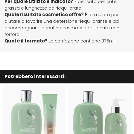
Per quale utilizzo è indicato?
È pensato per cute
grassa e lunghezze da riequilibrare.
Plura
Rica
Quale risultato cosmetico offre?
È formulato per
aiutare a favorire una detersione riequilibrante e ad
accompagnare la routine cosmetica della cute con
Pop Italy
Ristructa
forfora.
Qual è il formato?
La confezione contiene 375ml.
Profesia
PRORASO
Potrebbero interessarti:
Protoplasmina
Puring
S
T-U-V