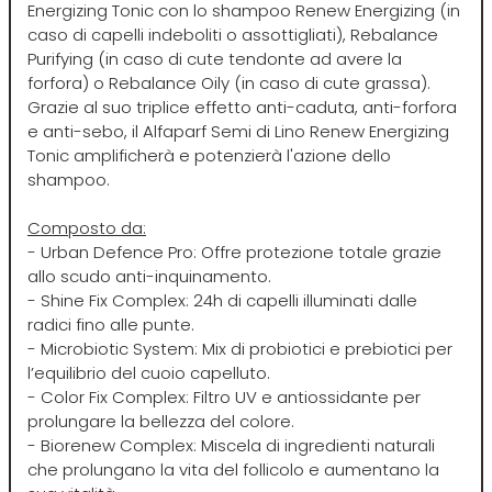
Energizing Tonic con lo shampoo Renew Energizing (in
caso di capelli indeboliti o assottigliati), Rebalance
Mood
Purifying (in caso di cute tendonte ad avere la
forfora) o Rebalance Oily (in caso di cute grassa).
Morgan's
Grazie al suo triplice effetto anti-caduta, anti-forfora
e anti-sebo, il Alfaparf Semi di Lino Renew Energizing
Tonic amplificherà e potenzierà l'azione dello
Moroccanoil
shampoo.
Composto da:
Morocutti
- Urban Defence Pro: Offre protezione totale grazie
allo scudo anti-inquinamento.
- Shine Fix Complex: 24h di capelli illuminati dalle
Moser
radici fino alle punte.
- Microbiotic System: Mix di probiotici e prebiotici per
Muster
l’equilibrio del cuoio capelluto.
- Color Fix Complex: Filtro UV e antiossidante per
prolungare la bellezza del colore.
Muster & Dikson
- Biorenew Complex: Miscela di ingredienti naturali
che prolungano la vita del follicolo e aumentano la