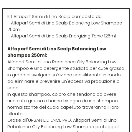
Euromax
Kit Alfaparf Semi di Lino Scalp composto da:
EveryGreen
- Alfaparf Semi di Lino Scalp Balancing Low Shampoo
250ml
- Alfaparf Semi di Lino Scalp Energizing Tonic 125ml.
F-G-H
I-J-K
Alfaparf Semi di Lino Scalp Balancing Low
Shampoo 250ml:
FANOLA
Imbue
Alfaparf Semi di Lino Rebalance Oily Balancing Low
Shampoo è uno detergente studiato per cute grassa
FARMACA INTERNATIONAL
INSight
in grado di svolgere un'azione riequilibrante in modo
da eliminare e prevenire un'eccessiva produzione di
sebo.
Farmagan
INTERCOSMO
In questo shampoo, coloro che tendono ad avere
una cute grassa e hanno bisogno di uno shampoo
normalizzante del cuoio capelluto troveranno il loro
FarmaVita
Invisibobble
alleato.
Grazie all'URBAN DEFENCE PRO, Alfaparf Semi di Lino
Floid
JOICO
Rebalance Oily Balancing Low Shampoo protegge il