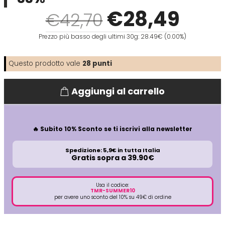
€
28
,49
€42,70
Directions
Elgon
Prezzo più basso degli ultimi 30g: 28.49€ (0.00%)
Diva
Elios
Questo prodotto vale
28
punti
Dr.K Soap Company
Estas
Aggiungi al carrello
Dyson
Estiwell
🔥 Subito 10% Sconto se ti iscrivi alla newsletter
Eugène Perma
Spedizione: 5,9€ in tutta Italia
Gratis sopra a 39.90€
Euro Marbel
Usa il codice:
TMR-SUMMER10
per avere uno sconto del 10% su 49€ di ordine
Euro Stil