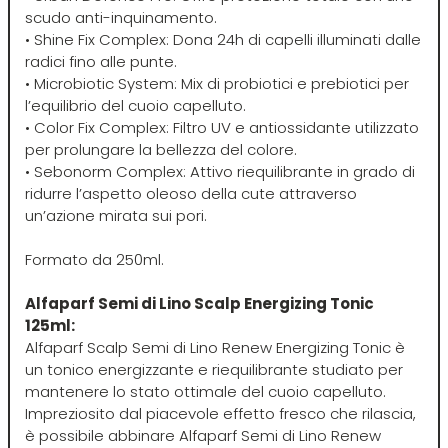
Hibros
scudo anti-inquinamento.
• Shine Fix Complex: Dona 24h di capelli illuminati dalle
radici fino alle punte.
L
M
• Microbiotic System: Mix di probiotici e prebiotici per
l’equilibrio del cuoio capelluto.
Labor
Manic Panic
• Color Fix Complex: Filtro UV e antiossidante utilizzato
per prolungare la bellezza del colore.
• Sebonorm Complex: Attivo riequilibrante in grado di
Layla
MAREB
ridurre l’aspetto oleoso della cute attraverso
un’azione mirata sui pori.
Lisap
Matador
Formato da 250ml.
Alfaparf Semi di Lino Scalp Energizing Tonic
L'Oreal
MATRIX
125ml:
Alfaparf Scalp Semi di Lino Renew Energizing Tonic è
LV3
Mia
un tonico energizzante e riequilibrante studiato per
mantenere lo stato ottimale del cuoio capelluto.
Impreziosito dal piacevole effetto fresco che rilascia,
Mimare
è possibile abbinare Alfaparf Semi di Lino Renew