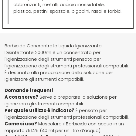
Hibros
abbronzanti, metalli, acciaio inossidabile,
plastica, pettini, spazzole, bigodini, rasoi e forbici.
L
M
Labor
Manic Panic
Barbicide Concrentrato Liquido Igienizzante
Disinfettante 2000ml è un concentrato per
Layla
MAREB
l'igienizzazione degli strumenti pensato per
l'igienizzazione degli strumenti professionali compatibili.
È destinato alla preparazione della soluzione per
Lisap
Matador
igienizzare gli strumenti compatibili.
Domande frequenti
L'Oreal
MATRIX
A cosa serve?
Serve a preparare la soluzione per
igienizzare gli strumenti compatibili.
Per quale utilizzo è indicato?
È pensato per
LV3
Mia
l'igienizzazione degli strumenti professionali compatibili.
Come si usa?
Mescolare il Barbicide con acqua in un
Mimare
rapporto di 1:25 (40 ml per un litro d’acqua).