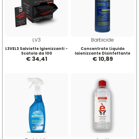
Scenic
Taboga Scents
SCHWARZKOPF
Tahe
Selective
TANGLE TEEZER
LV3
Barbicide
L3VEL3 Salviette Igienizzanti -
Concentrato Liquido
Scatola da 100
Igienizzante Disinfettante
Sibel
Technique
€ 34,41
€ 10,89
500ml
Structura
Tecna
Suavecito
Tecnofilati
Susan Darnell
TecnoTurbo
Tek