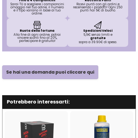
Fino a 4 Campioncini
Raccolta Punti
Sarai TU a scegliere i campioncini
Ricevi punti con gli ordini e
omaggio nel tuo odine, il numero
recensendo i prodotti! Ogni 250
Plura
Rica
e il tipo variano in base al tuo
punti hai 5€ di buono.
ordine.
Pop Italy
Ristructa
Ruota della fortuna
Spedizioni Veloci
Alla fine di ogni ordine, potrai
5,9€ senza limiti e
vincere sconti fino al 20%,
gratuite
partecipare è gratuito!
sopra a 39.90€ di spesa.
Profesia
PRORASO
Se hai una domanda puoi cliccare qui
Protoplasmina
Potrebbero interessarti:
Puring
S
T-U-V