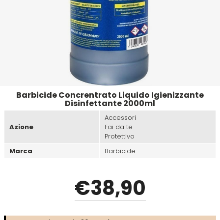
Emulsioni Ossidanti
Artego
Colorpack
Emulsioni Permanenti
Arya
Comprof
Ascèt
Corioliss
Barbicide Concrentrato Liquido Igienizzante
Astra
Cosmethic
Disinfettante 2000ml
Accessori
Aurore
Azione
Fai da te
Protettivo
Marca
Barbicide
D
E
€
38
,90
Davines
Edelstein
Depot
Eksperience