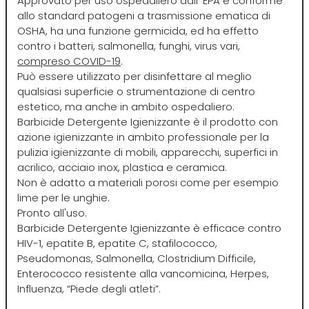
Approvato per uso ospedaliero dall' EPA e conforme
Euromax
allo standard patogeni a trasmissione ematica di
OSHA, ha una funzione germicida, ed ha effetto
contro i batteri, salmonella, funghi, virus vari,
EveryGreen
compreso COVID-19
.
Può essere utilizzato per disinfettare al meglio
qualsiasi superficie o strumentazione di centro
F-G-H
I-J-K
estetico, ma anche in ambito ospedaliero.
Barbicide Detergente Igienizzante è il prodotto con
FANOLA
Imbue
azione igienizzante in ambito professionale per la
pulizia igienizzante di mobili, apparecchi, superfici in
acrilico, acciaio inox, plastica e ceramica.
FARMACA INTERNATIONAL
INSight
Non è adatto a materiali porosi come per esempio
lime per le unghie.
Farmagan
INTERCOSMO
Pronto all'uso.
Barbicide Detergente Igienizzante è efficace contro
HIV-1, epatite B, epatite C, stafilococco,
FarmaVita
Invisibobble
Pseudomonas, Salmonella, Clostridium Difficile,
Enterococco resistente alla vancomicina, Herpes,
Influenza, “Piede degli atleti”.
Floid
JOICO