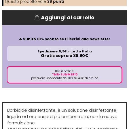
Questo prodotto vale
39
punti
Directions
Elgon
Aggiungi al carrello
Diva
Elios
🔥 Subito 10% Sconto se ti iscrivi alla newsletter
Dr.K Soap Company
Estas
Spedizione: 5,9€ in tutta Italia
Gratis sopra a 39.90€
Dyson
Estiwell
Usa il codice:
TMR-SUMMER10
per avere uno sconto del 10% su 49€ di ordine
Eugène Perma
Euro Marbel
Barbicide disinfettante, è un soluzione disinfettante
Euro Stil
liquida ed ora ancora più concentrata, con la nuova
formulazione.