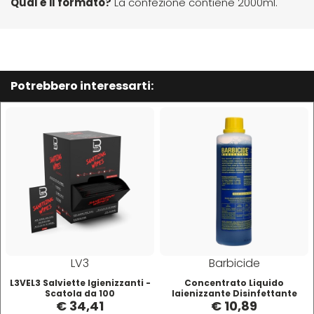
Qual è il formato?
La confezione contiene 2000ml.
Mood
Morgan's
Potrebbero interessarti:
Moroccanoil
Morocutti
Moser
Muster
LV3
Barbicide
Muster & Dikson
L3VEL3 Salviette Igienizzanti -
Concentrato Liquido
Scatola da 100
Igienizzante Disinfettante
€ 34,41
€ 10,89
500ml