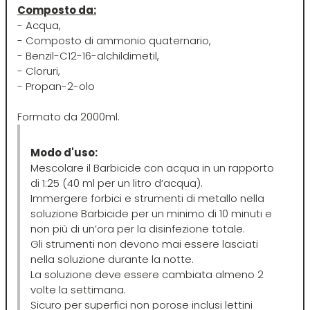
Composto da:
- Acqua,
Four Reasons
JRL
- Composto di ammonio quaternario,
- Benzil-C12-16-alchildimetil,
GAMMAPIÙ
Jvone Milano
- Cloruri,
- Propan-2-olo
ghd
Kativa
Formato da 2000ml.
Giusy Hold
Kélite
Modo d'uso:
Mescolare il Barbicide con acqua in un rapporto
di 1:25 (40 ml per un litro d’acqua).
GOLDWELL
Kemon
Immergere forbici e strumenti di metallo nella
soluzione Barbicide per un minimo di 10 minuti e
non più di un’ora per la disinfezione totale.
Hair Tech
Kemon Actyva
Gli strumenti non devono mai essere lasciati
nella soluzione durante la notte.
La soluzione deve essere cambiata almeno 2
Hennatech
Kerastase
volte la settimana.
Sicuro per superfici non porose inclusi lettini