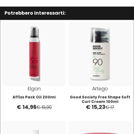
Mood
Potrebbero interessarti:
Morgan's
Moroccanoil
Morocutti
Moser
Elgon
Artego
Affixx Pack Oil 200ml
Good Society Free Shape Soft
Muster
Curl Cream 100ml
€ 14,96
€ 15,23
€ 19,90
€ 17
Muster & Dikson