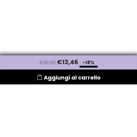
€
13
,46
€16,50
-18%
Aggiungi al carrello