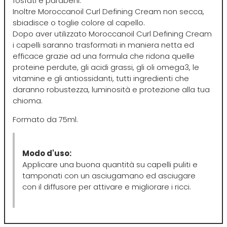
fosfati e parabeni.
Inoltre Moroccanoil Curl Defining Cream non secca,
Four Reasons
JRL
sbiadisce o toglie colore al capello.
Dopo aver utilizzato Moroccanoil Curl Defining Cream
i capelli saranno trasformati in maniera netta ed
GAMMAPIÙ
Jvone Milano
efficace grazie ad una formula che ridona quelle
proteine perdute, gli acidi grassi, gli oli omega3, le
vitamine e gli antiossidanti, tutti ingredienti che
ghd
Kativa
daranno robustezza, luminosità e protezione alla tua
chioma.
Giusy Hold
Kélite
Formato da 75ml.
GOLDWELL
Kemon
Modo d'uso:
Applicare una buona quantità su capelli puliti e
Hair Tech
Kemon Actyva
tamponati con un asciugamano ed asciugare
con il diffusore per attivare e migliorare i ricci.
Hennatech
Kerastase