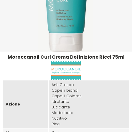
Emulsioni Ossidanti
Artego
Colorpack
Emulsioni Permanenti
Arya
Comprof
Ascèt
Corioliss
Moroccanoil Curl Crema Definizione Ricci 75ml
Astra
Cosmethic
Aurore
Anti Crespo
Capelli biondi
D
E
Capelli Colorati
Idratante
Azione
Lucidante
Davines
Edelstein
Modellante
Nutritivo
Ricci
Depot
Eksperience