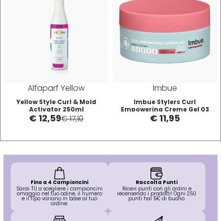
O-P
R
Olaplex
reBond
Omega
Redken
Alfaparf Yellow
Imbue
Orofluido
Refectocil
Yellow Style Curl & Mold
Imbue Stylers Curl
Activator 250ml
Empowering Creme Gel 03
€ 12,59
€ 11,95
Potenzia Ricci 200ml
€ 17,10
Pacinos
Refresh
Panasonic
Renbow
Parlux
Renee Blanche
Fino a 4 Campioncini
Raccolta Punti
Sarai TU a scegliere i campioncini
Ricevi punti con gli ordini e
omaggio nel tuo odine, il numero
recensendo i prodotti! Ogni 250
e il tipo variano in base al tuo
punti hai 5€ di buono.
ordine.
Phytorelax
Revlon