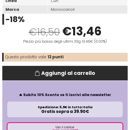
Linea
Curl
Marca
Moroccanoil
Directions
Elgon
-18%
€
13
,46
€16,50
Diva
Elios
Prezzo più basso degli ultimi 30g: 13.46€ (0.00%)
Dr.K Soap Company
Estas
Questo prodotto vale
13
punti
Dyson
Estiwell
Aggiungi al carrello
Eugène Perma
🔥 Subito 10% Sconto se ti iscrivi alla newsletter
Euro Marbel
Spedizione: 5,9€ in tutta Italia
Gratis sopra a 39.90€
Euro Stil
Usa il codice: