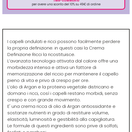
TMR-SUMMER10
Euromax
per avere uno sconto del 10% su 49€ di ordine
EveryGreen
F-G-H
I-J-K
I capelli ondulati e ricci possono facilmente perdere
la propria definizione: in questi casi la Crema
Definizione Ricci la ricostituisce.
FANOLA
Imbue
L’avanzata tecnologia attivata dal calore offre una
morbidezza intensa e attiva un fattore di
FARMACA INTERNATIONAL
INSight
memorizzazione del riccio per mantenere il capello
pieno di vita e privo di crespo per ore.
L’olio di Argan e la proteina vegetale districano e
Farmagan
INTERCOSMO
domano i ricci, così i capelli restano morbidi, senza
crespo e con grande movimento.
E' una crema ricca di olio di Argan antiossidante e
FarmaVita
Invisibobble
sostanze nutrienti in grado di restituire volume,
elasticità, luminosità e gestibilità alla capigliatura.
Le formule di questi ingredienti sono prive di solfati,
Floid
JOICO