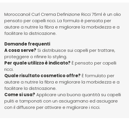
Hibros
Moroccanoil Curl Crema Definizione Ricci 75ml è un olio
pensato per capelli ricci. La formula è pensata per
L
M
aiutare a nutrire la fibra e migliorare la morbidezza e a
facilitare la districazione.
Labor
Manic Panic
Domande frequenti
A cosa serve?
Si distribuisce sui capelli per trattare,
Layla
MAREB
proteggere o rifinire lo styling.
Per quale utilizzo è indicato?
È pensato per capelli
ricci.
Lisap
Matador
Quale risultato cosmetico offre?
È formulato per
aiutare a nutrire la fibra e migliorare la morbidezza e a
L'Oreal
MATRIX
facilitare la districazione.
Come si usa?
Applicare una buona quantità su capelli
puliti e tamponati con un asciugamano ed asciugare
LV3
Mia
con il diffusore per attivare e migliorare i ricci.
Mimare