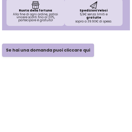
Ruota della fortuna
Spedizioni Veloci
Alla fine di ogni ordine, potrai
5,9€ senza limiti e
vincere sconti fino al 20%,
gratuite
partecipare è gratuito!
sopra a 39.90€ di spesa.
Se hai una domanda puoi cliccare qui