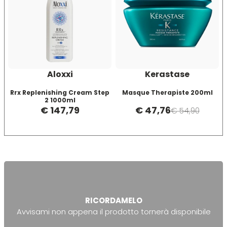
Mood
Morgan's
Aloxxi
Kerastase
Moroccanoil
Rrx Replenishing Cream Step
Masque Therapiste 200ml
2 1000ml
€ 147,79
€ 47,76
Morocutti
€ 54,90
Moser
Muster
RICORDAMELO
Muster & Dikson
Avvisami non appena il prodotto tornerà disponibile