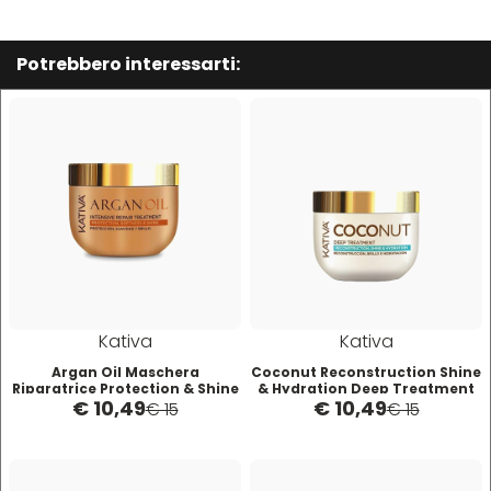
Termix
Potrebbero interessarti:
Tigi
Tondeo
Toppik
Uppercut
Kativa
Kativa
vanta
Argan Oil Maschera
Coconut Reconstruction Shine
Riparatrice Protection & Shine
& Hydration Deep Treatment
€ 10,49
€ 10,49
250ml
Maschera 250ml
€ 15
€ 15
Vitality's