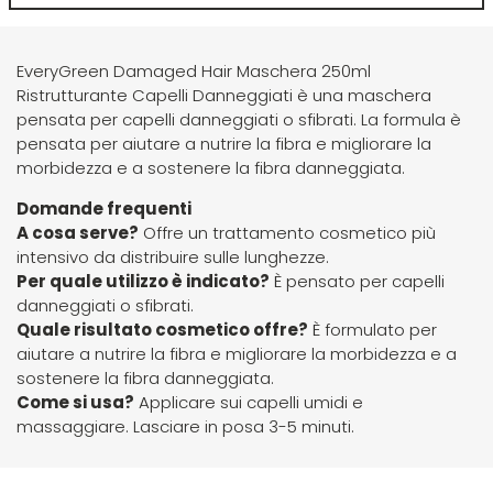
Scenic
Taboga Scents
SCHWARZKOPF
Tahe
EveryGreen Damaged Hair Maschera 250ml
Ristrutturante Capelli Danneggiati è una maschera
pensata per capelli danneggiati o sfibrati. La formula è
Selective
TANGLE TEEZER
pensata per aiutare a nutrire la fibra e migliorare la
morbidezza e a sostenere la fibra danneggiata.
Sibel
Technique
Domande frequenti
A cosa serve?
Offre un trattamento cosmetico più
intensivo da distribuire sulle lunghezze.
Structura
Tecna
Per quale utilizzo è indicato?
È pensato per capelli
danneggiati o sfibrati.
Suavecito
Tecnofilati
Quale risultato cosmetico offre?
È formulato per
aiutare a nutrire la fibra e migliorare la morbidezza e a
sostenere la fibra danneggiata.
Susan Darnell
TecnoTurbo
Come si usa?
Applicare sui capelli umidi e
massaggiare. Lasciare in posa 3-5 minuti.
Tek