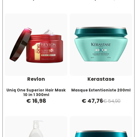
Rovinati
Hibros
L
M
Labor
Manic Panic
Layla
MAREB
Lisap
Matador
Revlon
Kerastase
Uniq One Superior Hair Mask
Masque Extentioniste 200ml
L'Oreal
MATRIX
10 in 1 300ml
€ 16,98
€ 47,76
€ 54,90
LV3
Mia
Mimare