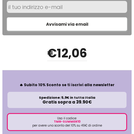
O-P
R
Olaplex
reBond
Avvisami via email
Omega
Redken
€
12
,06
Orofluido
Refectocil
Pacinos
Refresh
🔥 Subito 10% Sconto se ti iscrivi alla newsletter
Panasonic
Renbow
Spedizione: 5,9€ in tutta Italia
Gratis sopra a 39.90€
Parlux
Renee Blanche
Usa il codice:
TMR-SUMMER10
Phytorelax
Revlon
per avere uno sconto del 10% su 49€ di ordine