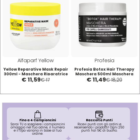
W-X
WAHL
Wella
Wetbrush
Alfaparf Yellow
Profesia
Yellow Reparative Mask Repair
Profesia Botox Hair Therapy
WOODY'S
300ml - Maschera Riparatrice
Maschera 500ml Maschera
€ 11,59
€ 11,49
Ristrutturante
Capelli Danneggiati
€ 17
€ 18,20
Xanitalia
Fino a 4 Campioncini
Raccolta Punti
Sarai TU a scegliere i campioncini
Ricevi punti con gli ordini e
omaggio nel tuo odine, il numero
recensendo i prodotti! Ogni 250
e il tipo variano in base al tuo
punti hai 5€ di buono.
ordine.