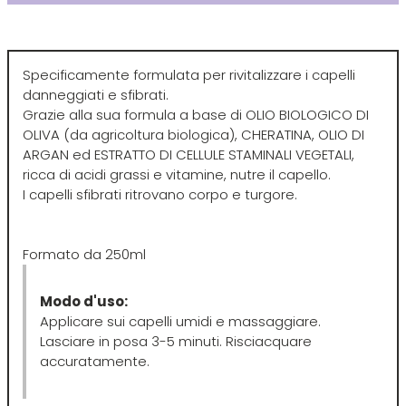
Plura
Rica
Specificamente formulata per rivitalizzare i capelli
Pop Italy
Ristructa
danneggiati e sfibrati.
Grazie alla sua formula a base di OLIO BIOLOGICO DI
OLIVA (da agricoltura biologica), CHERATINA, OLIO DI
Profesia
ARGAN ed ESTRATTO DI CELLULE STAMINALI VEGETALI,
ricca di acidi grassi e vitamine, nutre il capello.
PRORASO
I capelli sfibrati ritrovano corpo e turgore.
Protoplasmina
Formato da 250ml
Modo d'uso:
Puring
Applicare sui capelli umidi e massaggiare.
Lasciare in posa 3-5 minuti. Risciacquare
S
T-U-V
accuratamente.