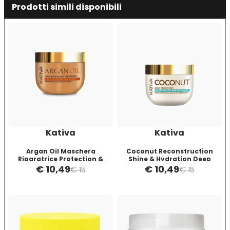
Prodotti simili disponibili
Directions
Elgon
Diva
Elios
Dr.K Soap Company
Estas
Dyson
Estiwell
Kativa
Kativa
Eugène Perma
Argan Oil Maschera
Coconut Reconstruction
Riparatrice Protection &
Shine & Hydration Deep
Shine 250ml
Treatment Maschera 250ml
€ 10,49
€ 10,49
€ 15
€ 15
Euro Marbel
Euro Stil