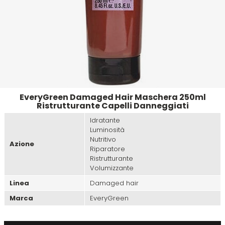
Emulsioni Ossidanti
Artego
Colorpack
Emulsioni Permanenti
Arya
Comprof
Ascèt
Corioliss
EveryGreen Damaged Hair Maschera 250ml
Astra
Cosmethic
Ristrutturante Capelli Danneggiati
Idratante
Aurore
Luminosità
Nutritivo
Azione
Riparatore
Ristrutturante
D
E
Volumizzante
Linea
Damaged hair
Davines
Edelstein
Marca
EveryGreen
Depot
Eksperience