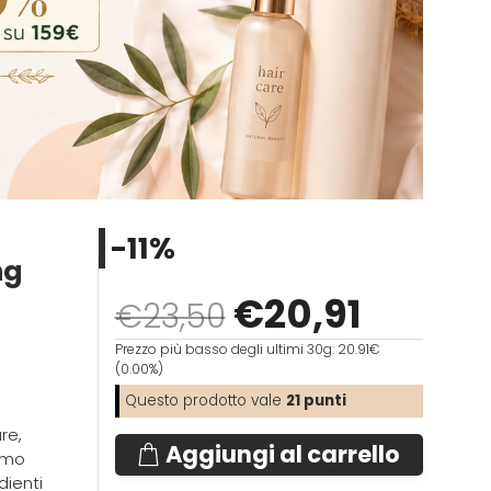
-11%
ng
€
20
,91
€23,50
Prezzo più basso degli ultimi 30g: 20.91€
(0.00%)
Questo prodotto vale
21
punti
re,
Aggiungi al carrello
amo
dienti