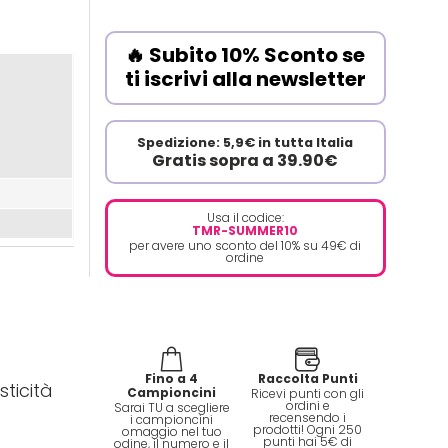
🔥 Subito 10% Sconto se
ti iscrivi alla newsletter
Spedizione: 5,9€ in tutta Italia
Gratis sopra a 39.90€
Usa il codice:
TMR-SUMMER10
per avere uno sconto del 10% su 49€ di
ordine
Fino a 4
Raccolta Punti
ticità
Campioncini
Ricevi punti con gli
ordini e
Sarai TU a scegliere
recensendo i
i campioncini
prodotti! Ogni 250
omaggio nel tuo
punti hai 5€ di
odine, il numero e il