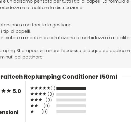
 un balsamo pensato per tutti i tipi di capelli. La formula è
idezza e a facilitare la districazione.
ersione e ne facilita la gestione.
 tipi di capelli.
r aiutare a mantenere idratazione e morbidezza e a facilitar
lumping Shampoo, eliminare l’eccesso di acqua ed applicare i
minuti poi pettinare.
uraltech Replumping Conditioner 150ml
(1)
5.0
(0)
(0)
(0)
ensioni
(0)