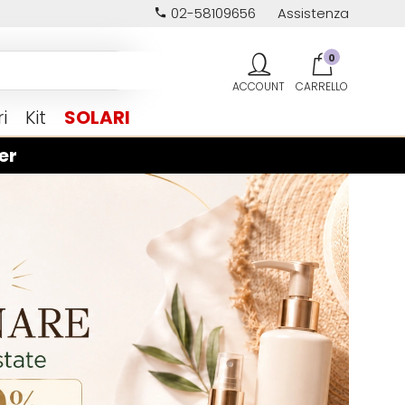
02-58109656
Assistenza
0
i
Kit
SOLARI
er