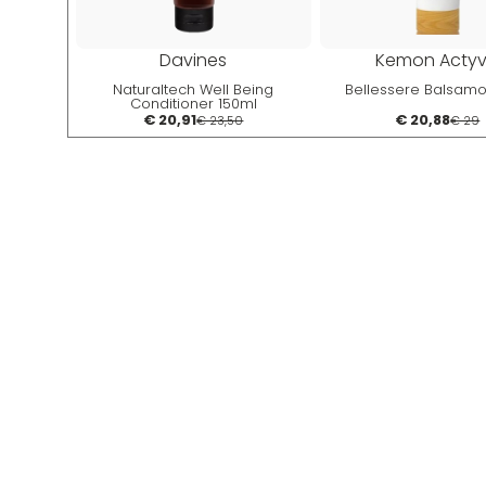
Davines
Kemon Acty
Naturaltech Well Being
Bellessere Balsamo
Conditioner 150ml
€ 20,91
€ 20,88
€ 23,50
€ 29