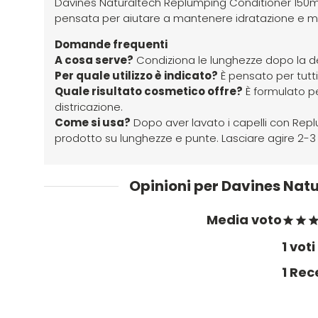
Davines Naturaltech Replumping Conditioner 150ml è
pensata per aiutare a mantenere idratazione e morb
Domande frequenti
A cosa serve?
Condiziona le lunghezze dopo la det
Per quale utilizzo è indicato?
È pensato per tutti i
Quale risultato cosmetico offre?
È formulato pe
districazione.
Come si usa?
Dopo aver lavato i capelli con Rep
prodotto su lunghezze e punte. Lasciare agire 2-3 
Opinioni per Davines Nat
Media voto
1 voti
1 Rec