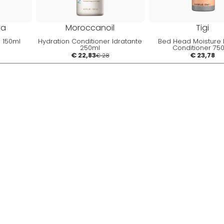
va
Moroccanoil
Tigi
 150ml
Hydration Conditioner Idratante
Bed Head Moisture
250ml
Conditioner 75
€ 22,83
€ 23,78
€ 28