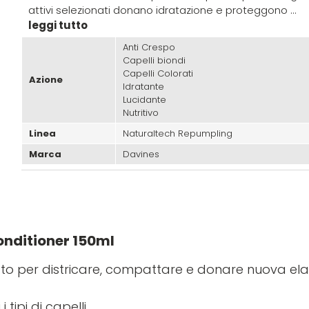
attivi selezionati donano idratazione e proteggono ...
leggi tutto
Anti Crespo
Capelli biondi
Capelli Colorati
Azione
Idratante
Lucidante
Nutritivo
Linea
Naturaltech Repumpling
Marca
Davines
nditioner 150ml
to per districare, compattare e donare nuova elas
tipi di capelli.