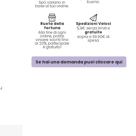
buono.
tipo variano in
base al tuo ordine.
Ruota della
Spedizioni Veloci
fortuna
5,9€ senza limiti e
gratuite
Alla fine di ogni
ordine, potrai
sopra a 39.90€ di
vincere sconti fino
spesa.
al 20%, partecipare
è gratuito!
Se hai una domanda puoi cliccare qui
u