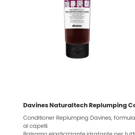
Davines Naturaltech Replumping Co
Conditioner Replumping Davines, formula
ai capelli.
Balsamo elasticizzante idratante per tutti i 