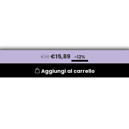
W-X
WAHL
Wella
Wetbrush
€
15
,89
€18
-12%
WOODY'S
Aggiungi al carrello
Xanitalia