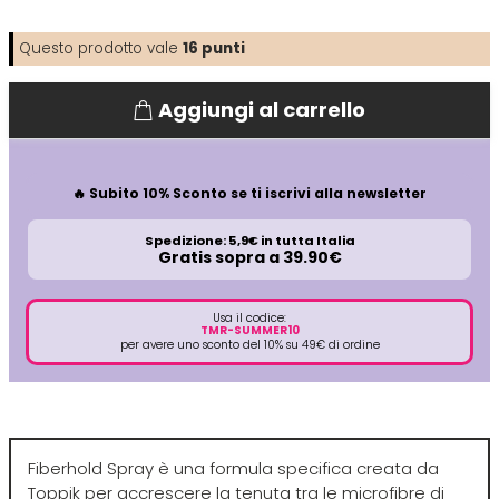
Directions
Elgon
Questo prodotto vale
16
punti
Aggiungi al carrello
Diva
Elios
Dr.K Soap Company
Estas
🔥 Subito 10% Sconto se ti iscrivi alla newsletter
Spedizione: 5,9€ in tutta Italia
Dyson
Estiwell
Gratis sopra a 39.90€
Eugène Perma
Usa il codice:
TMR-SUMMER10
per avere uno sconto del 10% su 49€ di ordine
Euro Marbel
Euro Stil
Fiberhold Spray è una formula specifica creata da
Toppik per accrescere la tenuta tra le microfibre di