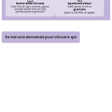
O-P
R
Ruota della fortuna
Spedizioni Veloci
Alla fine di ogni ordine, potrai
5,9€ senza limiti e
vincere sconti fino al 20%,
gratuite
partecipare è gratuito!
sopra a 39.90€ di spesa.
Olaplex
reBond
Omega
Redken
Se hai una domanda puoi cliccare qui
Orofluido
Refectocil
Pacinos
Refresh
Panasonic
Renbow
Parlux
Renee Blanche
Phytorelax
Revlon