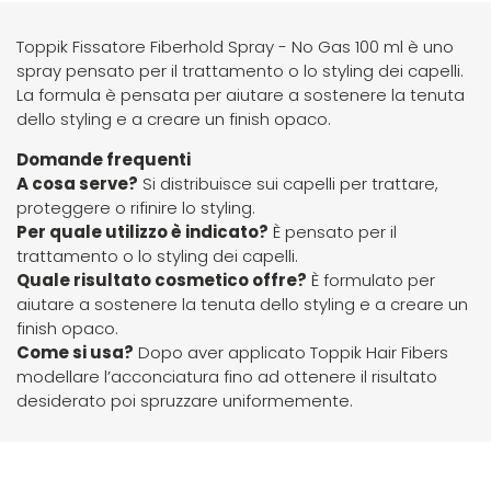
Four Reasons
JRL
Toppik Fissatore Fiberhold Spray - No Gas 100 ml è uno
spray pensato per il trattamento o lo styling dei capelli.
La formula è pensata per aiutare a sostenere la tenuta
GAMMAPIÙ
Jvone Milano
dello styling e a creare un finish opaco.
Domande frequenti
ghd
Kativa
A cosa serve?
Si distribuisce sui capelli per trattare,
proteggere o rifinire lo styling.
Per quale utilizzo è indicato?
È pensato per il
Giusy Hold
Kélite
trattamento o lo styling dei capelli.
Quale risultato cosmetico offre?
È formulato per
aiutare a sostenere la tenuta dello styling e a creare un
GOLDWELL
Kemon
finish opaco.
Come si usa?
Dopo aver applicato Toppik Hair Fibers
Hair Tech
Kemon Actyva
modellare l’acconciatura fino ad ottenere il risultato
desiderato poi spruzzare uniformemente.
Hennatech
Kerastase