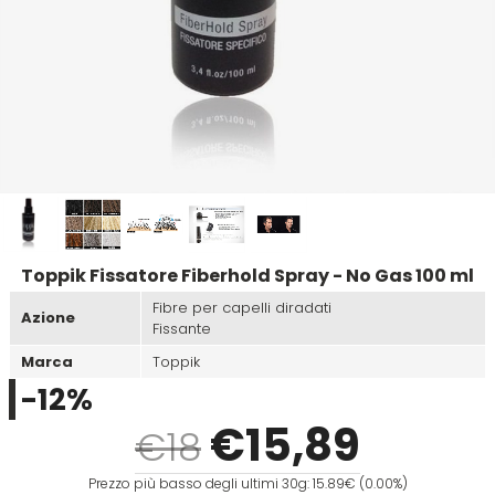
Emulsioni Ossidanti
Artego
Colorpack
Emulsioni Permanenti
Arya
Comprof
Ascèt
Corioliss
Astra
Cosmethic
Toppik Fissatore Fiberhold Spray - No Gas 100 ml
Aurore
Fibre per capelli diradati
Azione
Fissante
D
E
Marca
Toppik
-12%
Davines
Edelstein
€
15
,89
€18
Depot
Eksperience
Prezzo più basso degli ultimi 30g: 15.89€ (0.00%)