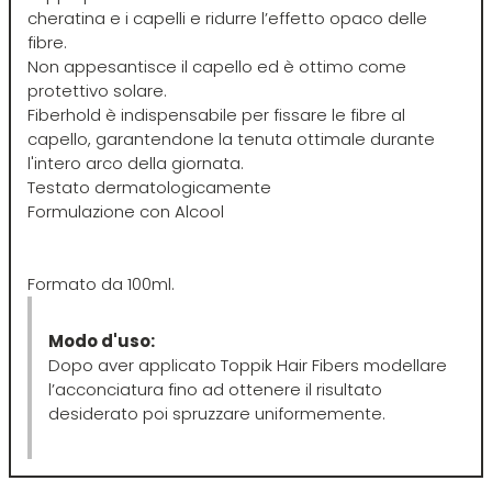
Euromax
cheratina e i capelli e ridurre l’effetto opaco delle
fibre.
Non appesantisce il capello ed è ottimo come
EveryGreen
protettivo solare.
Fiberhold è indispensabile per fissare le fibre al
capello, garantendone la tenuta ottimale durante
F-G-H
I-J-K
l'intero arco della giornata.
Testato dermatologicamente
FANOLA
Imbue
Formulazione con Alcool
FARMACA INTERNATIONAL
INSight
Formato da 100ml.
Farmagan
INTERCOSMO
Modo d'uso:
Dopo aver applicato Toppik Hair Fibers modellare
l’acconciatura fino ad ottenere il risultato
FarmaVita
Invisibobble
desiderato poi spruzzare uniformemente.
Floid
JOICO