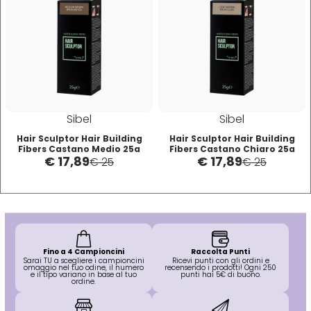
Mood
Morgan's
Moroccanoil
Sibel
Sibel
Hair Sculptor Hair Building
Hair Sculptor Hair Building
Fibers Castano Medio 25g
Fibers Castano Chiaro 25g
Morocutti
€ 17,89
€ 17,89
Fibre Infoltenti
Fibre Infoltenti
€ 25
€ 25
Moser
Muster
Fino a 4 Campioncini
Raccolta Punti
Sarai TU a scegliere i campioncini
Ricevi punti con gli ordini e
omaggio nel tuo odine, il numero
recensendo i prodotti! Ogni 250
Muster & Dikson
e il tipo variano in base al tuo
punti hai 5€ di buono.
ordine.