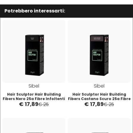
Hibros
Potrebbero interessarti:
L
M
Labor
Manic Panic
Layla
MAREB
Lisap
Matador
Sibel
Sibel
L'Oreal
MATRIX
Hair Sculptor Hair Building
Hair Sculptor Hair Building
Fibers Nero 25g Fibre Infoltenti
Fibers Castano Scuro 25g Fibre
€ 17,89
€ 17,89
Infoltenti
€ 25
€ 25
LV3
Mia
Mimare