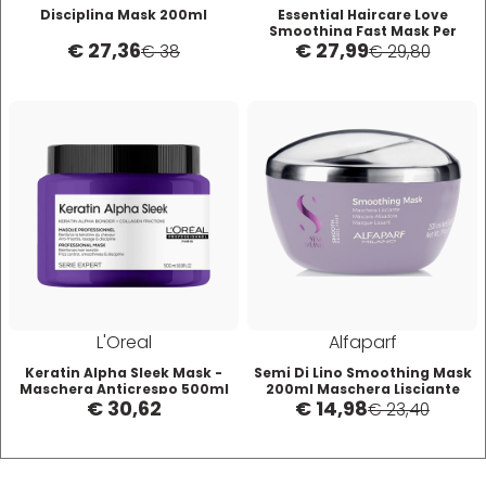
Disciplina Mask 200ml
Essential Haircare Love
Smoothing Fast Mask Per
Mood
€ 27,36
€ 27,99
Capelli Crespi 250 ml
€ 38
€ 29,80
Morgan's
Moroccanoil
Morocutti
Moser
L'Oreal
Alfaparf
Muster
Keratin Alpha Sleek Mask -
Semi Di Lino Smoothing Mask
Maschera Anticrespo 500ml
200ml Maschera Lisciante
€ 30,62
€ 14,98
€ 23,40
Muster & Dikson