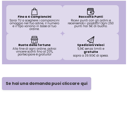
O-P
R
Fino a 4 Campioncini
Raccolta Punti
Olaplex
reBond
Sarai TU a scegliere i campioncini
Ricevi punti con gli ordini e
omaggio nel tuo odine, il numero
recensendo i prodotti! Ogni 250
e il tipo variano in base al tuo
punti hai 5€ di buono.
ordine.
Omega
Redken
Ruota della fortuna
Spedizioni Veloci
Alla fine di ogni ordine, potrai
5,9€ senza limiti e
Orofluido
Refectocil
vincere sconti fino al 20%,
gratuite
partecipare è gratuito!
sopra a 39.90€ di spesa.
Pacinos
Refresh
Se hai una domanda puoi cliccare qui
Panasonic
Renbow
Parlux
Renee Blanche
Phytorelax
Revlon