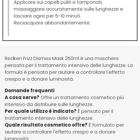
Applicare sui capelli puliti e tamponati,
massaggiare accuratamente sulle lunghezze e
Four Reasons
JRL
lasciare agire per 5-10 minuti.
Risciacquare abbondantemente.
GAMMAPIÙ
Jvone Milano
ghd
Kativa
Redken Frizz Dismiss Mask 250ml è una maschera
pensata per il trattamento intensivo delle lunghezze. La
Giusy Hold
Kélite
formula è pensata per aiutare a controllare l'effetto
crespo e a donare luminosità.
GOLDWELL
Kemon
Domande frequenti
A cosa serve?
Offre un trattamento cosmetico più
intensivo da distribuire sulle lunghezze.
Hair Tech
Kemon Actyva
Per quale utilizzo è indicato?
È pensato per il
trattamento intensivo delle lunghezze.
Quale risultato cosmetico offre?
È formulato per
Hennatech
Kerastase
aiutare a controllare l'effetto crespo e a donare
luminosità.