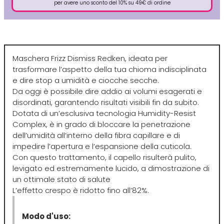
per avere uno sconto del 10% su 49€ di ordine
Euromax
EveryGreen
Maschera Frizz Dismiss Redken, ideata per
trasformare l’aspetto della tua chioma indisciplinata
F-G-H
I-J-K
e dire stop a umidità e ciocche secche.
Da oggi è possibile dire addio ai volumi esagerati e
FANOLA
Imbue
disordinati, garantendo risultati visibili fin da subito.
Dotata di un’esclusiva tecnologia Humidity-Resist
FARMACA INTERNATIONAL
INSight
Complex, è in grado di bloccare la penetrazione
dell’umidità all’interno della fibra capillare e di
impedire l’apertura e l’espansione della cuticola.
Farmagan
INTERCOSMO
Con questo trattamento, il capello risulterà pulito,
levigato ed estremamente lucido, a dimostrazione di
un ottimale stato di salute
FarmaVita
Invisibobble
L’effetto crespo è ridotto fino all’82%.
Floid
JOICO
Modo d'uso: