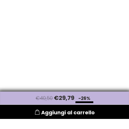
W-X
WAHL
Wella
Wetbrush
WOODY'S
Xanitalia
€
29
,79
€40,50
-26%
Aggiungi al carrello