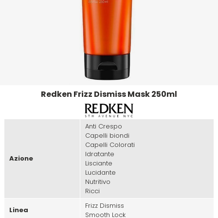
Emulsioni Ossidanti
Artego
Colorpack
Emulsioni Permanenti
Arya
Comprof
Ascèt
Corioliss
Redken Frizz Dismiss Mask 250ml
Astra
Cosmethic
Aurore
Anti Crespo
Capelli biondi
Capelli Colorati
Idratante
D
E
Azione
Lisciante
Lucidante
Davines
Edelstein
Nutritivo
Ricci
Frizz Dismiss
Depot
Eksperience
Linea
Smooth Lock