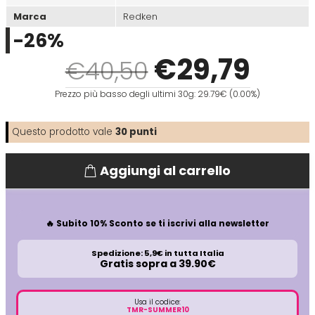
Marca
Redken
Directions
Elgon
-26%
€
29
,79
€40,50
Diva
Elios
Prezzo più basso degli ultimi 30g: 29.79€ (0.00%)
Dr.K Soap Company
Estas
Questo prodotto vale
30
punti
Dyson
Estiwell
Aggiungi al carrello
Eugène Perma
🔥 Subito 10% Sconto se ti iscrivi alla newsletter
Euro Marbel
Spedizione: 5,9€ in tutta Italia
Gratis sopra a 39.90€
Euro Stil
Usa il codice:
TMR-SUMMER10