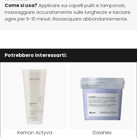
Hibros
Come si usa?
Applicare sui capelli puliti e tamponati,
massaggiare accuratamente sulle lunghezze e lasciare
agire per 5-10 minuti. Risciacquare abbondantemente.
L
M
Labor
Manic Panic
Potrebbero interessarti:
Layla
MAREB
Lisap
Matador
L'Oreal
MATRIX
LV3
Mia
Mimare
Kemon Actyva
Davines