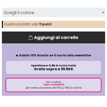
Directions
Elgon
Questo prodotto vale
11
punti
Diva
Elios
Aggiungi al carrello
Dr.K Soap Company
Estas
Dyson
Estiwell
🔥 Subito 10% Sconto se ti iscrivi alla newsletter
Spedizione: 5,9€ in tutta Italia
Eugène Perma
Gratis sopra a 39.90€
Euro Marbel
Usa il codice:
TMR-SUMMER10
per avere uno sconto del 10% su 49€ di ordine
Euro Stil