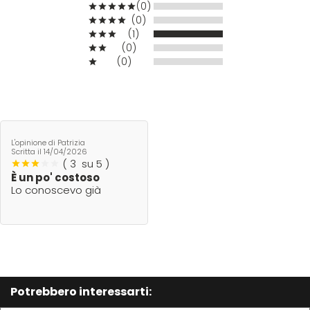
(0)
(0)
Mood
(1)
(0)
(0)
Morgan's
Moroccanoil
L'opinione di Patrizia
Morocutti
Scritta il
14/04/2026
(
3
su 5 )
È un po' costoso
Lo conoscevo già
Moser
Muster
Muster & Dikson
Potrebbero interessarti: