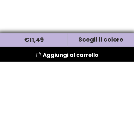
Scegli il colore
€
11
,49
Aggiungi al carrello