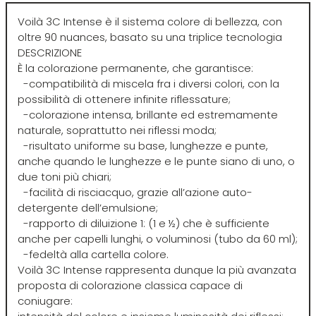
Euromax
Voilà 3C Intense è il sistema colore di bellezza, con
oltre 90 nuances, basato su una triplice tecnologia
DESCRIZIONE
EveryGreen
È la colorazione permanente, che garantisce:
-compatibilità di miscela fra i diversi colori, con la
F-G-H
I-J-K
possibilità di ottenere infinite riflessature;
-colorazione intensa, brillante ed estremamente
naturale, soprattutto nei riflessi moda;
FANOLA
Imbue
-risultato uniforme su base, lunghezze e punte,
anche quando le lunghezze e le punte siano di uno, o
FARMACA INTERNATIONAL
INSight
due toni più chiari;
-facilità di risciacquo, grazie all’azione auto-
detergente dell’emulsione;
Farmagan
INTERCOSMO
-rapporto di diluizione 1: (1 e ½) che è sufficiente
anche per capelli lunghi, o voluminosi (tubo da 60 ml);
-fedeltà alla cartella colore.
FarmaVita
Invisibobble
Voilà 3C Intense rappresenta dunque la più avanzata
proposta di colorazione classica capace di
coniugare:
Floid
JOICO