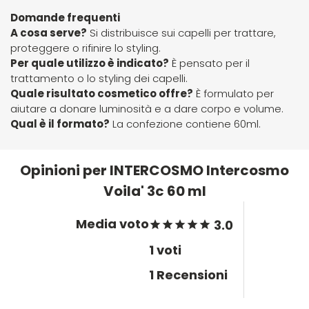
Hibros
Domande frequenti
A cosa serve?
Si distribuisce sui capelli per trattare,
proteggere o rifinire lo styling.
L
M
Per quale utilizzo è indicato?
È pensato per il
trattamento o lo styling dei capelli.
Labor
Manic Panic
Quale risultato cosmetico offre?
È formulato per
aiutare a donare luminosità e a dare corpo e volume.
Qual è il formato?
La confezione contiene 60ml.
Layla
MAREB
Opinioni per INTERCOSMO Intercosmo
Lisap
Matador
Voila' 3c 60 ml
L'Oreal
MATRIX
Media voto
3.0
1 voti
LV3
Mia
1 Recensioni
Mimare