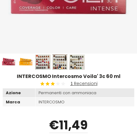
Emulsioni Ossidanti
Artego
Colorpack
Emulsioni Permanenti
Arya
Comprof
Ascèt
Corioliss
Astra
Cosmethic
INTERCOSMO Intercosmo Voila' 3c 60 ml
Aurore
Recensioni
1
Azione
Permanenti con ammoniaca
D
E
Marca
INTERCOSMO
Davines
Edelstein
€
11
,49
Depot
Eksperience