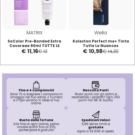
Plura
Rica
Pop Italy
Ristructa
MATRIX
Wella
SoColor Pre-Bonded Extra
Koleston Perfect me+ Tinta
Coverage 90ml TUTTE LE
Tutte Le Nuances
Profesia
€ 11,16
€ 10,98
TONALITA'
€ 13
€ 14,30
PRORASO
Protoplasmina
Fino a 4 Campioncini
Raccolta Punti
Sarai TU a scegliere i campioncini
Ricevi punti con gli ordini e
omaggio nel tuo odine, il numero
recensendo i prodotti! Ogni 250
Puring
e il tipo variano in base al tuo
punti hai 5€ di buono.
ordine.
S
T-U-V
Ruota della fortuna
Spedizioni Veloci
Alla fine di ogni ordine, potrai
5,9€ senza limiti e
vincere sconti fino al 20%,
gratuite
partecipare è gratuito!
sopra a 39.90€ di spesa.