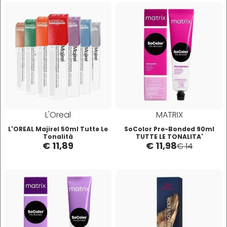
O-P
R
Olaplex
reBond
Omega
Redken
Orofluido
Refectocil
L'Oreal
MATRIX
Pacinos
Refresh
L'OREAL Majirel 50ml Tutte Le
SoColor Pre-Bonded 90ml
Tonalità
TUTTE LE TONALITA'
€ 11,89
€ 11,98
€ 14
Panasonic
Renbow
Parlux
Renee Blanche
Phytorelax
Revlon