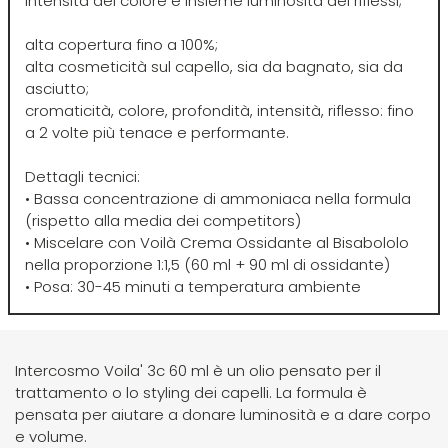
intensità del colore e insieme luminosità dei riflessi;
Four Reasons
JRL
alta copertura fino a 100%;
alta cosmeticità sul capello, sia da bagnato, sia da
asciutto;
GAMMAPIÙ
Jvone Milano
cromaticità, colore, profondità, intensità, riflesso: fino
a 2 volte più tenace e performante.
ghd
Kativa
Dettagli tecnici:
• Bassa concentrazione di ammoniaca nella formula
Giusy Hold
Kélite
(rispetto alla media dei competitors)
• Miscelare con Voilà Crema Ossidante al Bisabololo
nella proporzione 1:1,5 (60 ml + 90 ml di ossidante)
GOLDWELL
Kemon
• Posa: 30-45 minuti a temperatura ambiente
Hair Tech
Kemon Actyva
Intercosmo Voila' 3c 60 ml è un olio pensato per il
trattamento o lo styling dei capelli. La formula è
Hennatech
Kerastase
pensata per aiutare a donare luminosità e a dare corpo
e volume.