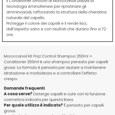
Il Conditioner Smooth di Moroccanoil utilizza la
tecnologia AminoRenew per ripristinare gli
Four Reasons
JRL
amminoacidi, rafforzando la struttura della cheratina
naturale del capello.
Protegge il colore dei capelli e li rende lisci,
GAMMAPIÙ
Jvone Milano
dall'aspetto sano e con risultati che durano fino a 72
ore.
ghd
Kativa
Moroccanoil Kit Frizz Control Shampoo 250ml +
Giusy Hold
Kélite
Conditioner 250ml è uno shampoo pensato per capelli
grossi. La formula è pensata per aiutare a mantenere
GOLDWELL
Kemon
idratazione e morbidezza e a controllare l'effetto
crespo.
Hair Tech
Kemon Actyva
Domande frequenti
A cosa serve?
Deterge capelli e cute con la funzione
cosmetica indicata per questa linea.
Hennatech
Kerastase
Per quale utilizzo è indicato?
È pensato per capelli
grossi.