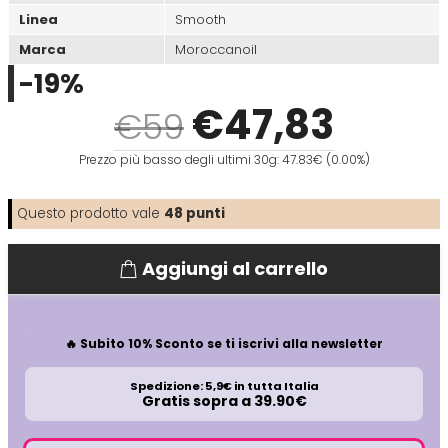
Linea
Smooth
Directions
Elgon
Marca
Moroccanoil
-19%
Diva
Elios
€
47
,83
€59
Prezzo più basso degli ultimi 30g: 47.83€ (0.00%)
Dr.K Soap Company
Estas
Questo prodotto vale
48
punti
Dyson
Estiwell
Aggiungi al carrello
Eugène Perma
Euro Marbel
🔥 Subito 10% Sconto se ti iscrivi alla newsletter
Spedizione: 5,9€ in tutta Italia
Gratis sopra a 39.90€
Euro Stil