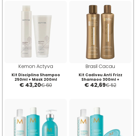
Plura
Rica
Pop Italy
Ristructa
Profesia
PRORASO
Kemon Actyva
Brasil Cacau
Kit Disciplina Shampoo
Kit Cadiveu Anti Frizz
250ml + Mask 200ml
Shampoo 300ml +
Protoplasmina
€ 43,20
€ 42,69
Conditioner 300ml
€ 60
€ 52
Puring
S
T-U-V