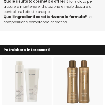
Quale risultato cosmetico offre?
È formulato per
Hibros
aiutare a mantenere idratazione e morbidezza e a
controllare l'effetto crespo.
Quali ingredienti caratterizzano la formula?
La
L
M
composizione comprende cheratina.
Labor
Manic Panic
Layla
MAREB
Potrebbero interessarti:
Lisap
Matador
L'Oreal
MATRIX
LV3
Mia
Mimare