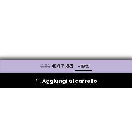
€
47
,83
€59
-19%
Aggiungi al carrello