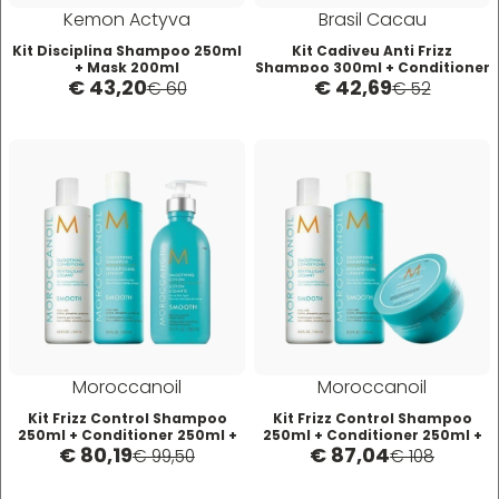
Kemon Actyva
Brasil Cacau
Mood
Kit Disciplina Shampoo 250ml
Kit Cadiveu Anti Frizz
+ Mask 200ml
Shampoo 300ml + Conditioner
€ 43,20
€ 42,69
300ml
€ 60
€ 52
Morgan's
Moroccanoil
Morocutti
Moser
Muster
Moroccanoil
Moroccanoil
Kit Frizz Control Shampoo
Kit Frizz Control Shampoo
250ml + Conditioner 250ml +
250ml + Conditioner 250ml +
Muster & Dikson
€ 80,19
€ 87,04
Lozione 300ml
Maschera 250ml
€ 99,50
€ 108