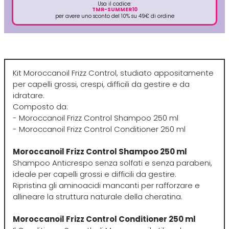
Usa il codice:
Euromax
TMR-SUMMER10
per avere uno sconto del 10% su 49€ di ordine
EveryGreen
F-G-H
I-J-K
Kit Moroccanoil Frizz Control, studiato appositamente
per capelli grossi, crespi, difficili da gestire e da
idratare.
FANOLA
Imbue
Composto da:
- Moroccanoil Frizz Control Shampoo 250 ml
FARMACA INTERNATIONAL
INSight
- Moroccanoil Frizz Control Conditioner 250 ml
Moroccanoil Frizz Control Shampoo 250 ml
Farmagan
INTERCOSMO
Shampoo Anticrespo senza solfati e senza parabeni,
ideale per capelli grossi e difficili da gestire.
Ripristina gli aminoacidi mancanti per rafforzare e
FarmaVita
Invisibobble
allineare la struttura naturale della cheratina.
Floid
JOICO
Moroccanoil Frizz Control Conditioner 250 ml