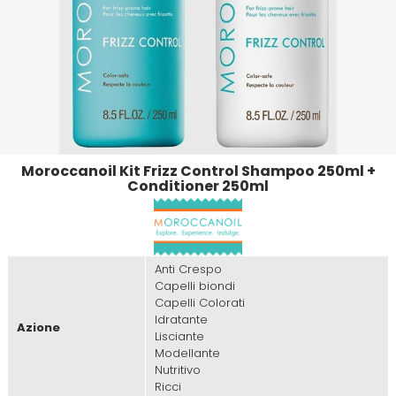
Emulsioni Ossidanti
Artego
Colorpack
Emulsioni Permanenti
Arya
Comprof
Ascèt
Corioliss
Moroccanoil Kit Frizz Control Shampoo 250ml +
Astra
Cosmethic
Conditioner 250ml
Aurore
Anti Crespo
D
E
Capelli biondi
Capelli Colorati
Idratante
Davines
Edelstein
Azione
Lisciante
Modellante
Nutritivo
Depot
Eksperience
Ricci