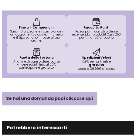
O-P
R
Olaplex
reBond
Fino a 4 Campioncini
Raccolta Punti
Sarai TU a scegliere i campioncini
Ricevi punti con gli ordini e
omaggio nel tuo odine, il numero
recensendo i prodotti! Ogni 250
Omega
Redken
e il tipo variano in base al tuo
punti hai 5€ di buono.
ordine.
Orofluido
Refectocil
Ruota della fortuna
Spedizioni Veloci
Alla fine di ogni ordine, potrai
5,9€ senza limiti e
vincere sconti fino al 20%,
gratuite
partecipare è gratuito!
sopra a 39.90€ di spesa.
Pacinos
Refresh
Panasonic
Renbow
Se hai una domanda puoi cliccare qui
Parlux
Renee Blanche
Potrebbero interessarti:
Phytorelax
Revlon