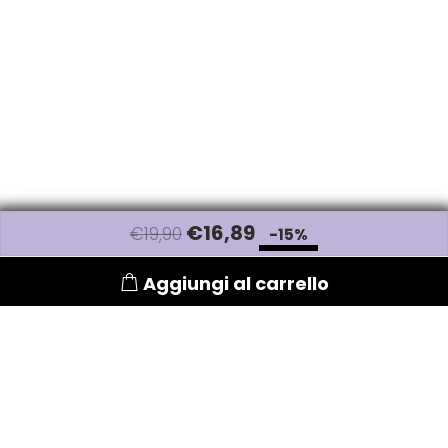
€
16
,89
€19,90
-15%
Aggiungi al carrello