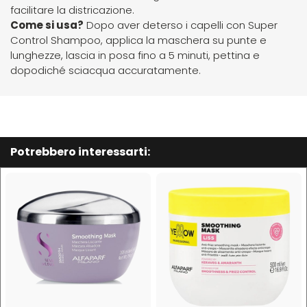
facilitare la districazione.
Come si usa?
Dopo aver deterso i capelli con Super
Mood
Control Shampoo, applica la maschera su punte e
lunghezze, lascia in posa fino a 5 minuti, pettina e
Morgan's
dopodiché sciacqua accuratamente.
Moroccanoil
Morocutti
Potrebbero interessarti:
Moser
Muster
Muster & Dikson