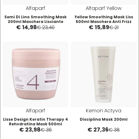
O-P
R
Alfaparf
Alfaparf Yellow
Semi Di Lino Smoothing Mask
Yellow Smoothing Mask Liss
Olaplex
reBond
200ml Maschera Lisciante
500ml Maschera Anti Frizz
€ 14,98
€ 15,89
Lisciante
€ 23,40
€ 21
Omega
Redken
Orofluido
Refectocil
Pacinos
Refresh
Panasonic
Renbow
Alfaparf
Kemon Actyva
Parlux
Renee Blanche
Lisse Design Keratin Therapy 4
Disciplina Mask 200ml
Rehydrating Mask 500ml
€ 23,98
€ 27,36
€ 36
€ 38
Phytorelax
Revlon