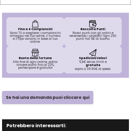
Plura
Rica
Pop Italy
Ristructa
Fino a 4 Campioncini
Raccolta Punti
Sarai TU a scegliere i campioncini
Ricevi punti con gli ordini e
omaggio nel tuo odine, il numero
recensendo i prodotti! Ogni 250
e il tipo variano in base al tuo
punti hai 5€ di buono.
ordine.
Profesia
Ruota della fortuna
Spedizioni Veloci
PRORASO
Alla fine di ogni ordine, potrai
5,9€ senza limiti e
vincere sconti fino al 20%,
gratuite
partecipare è gratuito!
sopra a 39.90€ di spesa.
Protoplasmina
Se hai una domanda puoi cliccare qui
Puring
S
T-U-V
Potrebbero interessarti: