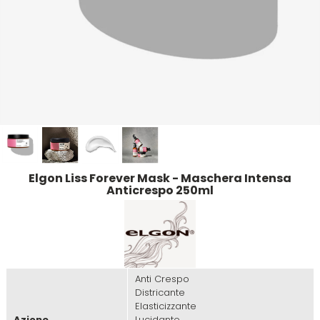
Emulsioni Ossidanti
Artego
Colorpack
Emulsioni Permanenti
Arya
Comprof
Ascèt
Corioliss
Astra
Cosmethic
Elgon Liss Forever Mask - Maschera Intensa
Aurore
Anticrespo 250ml
D
E
Davines
Edelstein
Anti Crespo
Districante
Elasticizzante
Depot
Eksperience
Azione
Lucidante