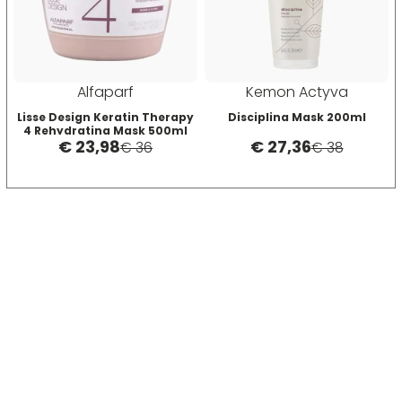
Termix
Tigi
Alfaparf
Kemon Actyva
Lisse Design Keratin Therapy
Disciplina Mask 200ml
4 Rehydrating Mask 500ml
Tondeo
€ 23,98
€ 27,36
€ 36
€ 38
Toppik
Uppercut
vanta
Vitality's