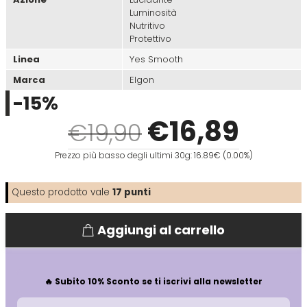
Luminosità
Nutritivo
Directions
Elgon
Protettivo
Linea
Yes Smooth
Diva
Elios
Marca
Elgon
-15%
Dr.K Soap Company
Estas
€
16
,89
€19,90
Dyson
Estiwell
Prezzo più basso degli ultimi 30g: 16.89€ (0.00%)
Questo prodotto vale
17
punti
Eugène Perma
Aggiungi al carrello
Euro Marbel
Euro Stil
🔥 Subito 10% Sconto se ti iscrivi alla newsletter