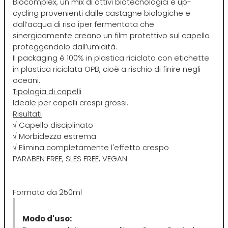
Biocomplex, un mix di attivi biotecnologici e up-
cycling provenienti dalle castagne biologiche e
Four Reasons
JRL
dall’acqua di riso iper fermentata che
sinergicamente creano un film protettivo sul capello
proteggendolo dall’umidità.
GAMMAPIÙ
Jvone Milano
Il packaging è 100% in plastica riciclata con etichette
in plastica riciclata OPB, cioè a rischio di finire negli
oceani.
ghd
Kativa
Tipologia di capelli
Ideale per capelli crespi grossi.
Giusy Hold
Kélite
Risultati
√ Capello disciplinato
√ Morbidezza estrema
GOLDWELL
Kemon
√ Elimina completamente l'effetto crespo
PARABEN FREE, SLES FREE, VEGAN
Hair Tech
Kemon Actyva
Formato da 250ml
Hennatech
Kerastase
Modo d'uso: