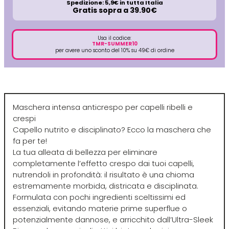
Spedizione: 5,9€ in tutta Italia
Euromax
Gratis sopra a 39.90€
EveryGreen
Usa il codice:
TMR-SUMMER10
per avere uno sconto del 10% su 49€ di ordine
F-G-H
I-J-K
FANOLA
Imbue
Maschera intensa anticrespo per capelli ribelli e
crespi
FARMACA INTERNATIONAL
INSight
Capello nutrito e disciplinato? Ecco la maschera che
fa per te!
La tua alleata di bellezza per eliminare
Farmagan
INTERCOSMO
completamente l’effetto crespo dai tuoi capelli,
nutrendoli in profondità: il risultato è una chioma
estremamente morbida, districata e disciplinata.
FarmaVita
Invisibobble
Formulata con pochi ingredienti sceltissimi ed
essenziali, evitando materie prime superflue o
Floid
JOICO
potenzialmente dannose, e arricchito dall’Ultra-Sleek