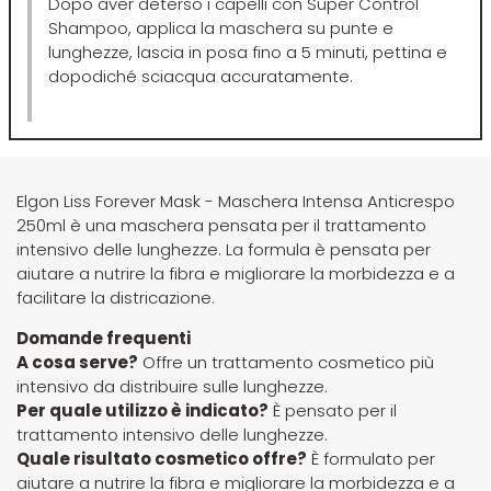
Dopo aver deterso i capelli con Super Control
Hibros
Shampoo, applica la maschera su punte e
lunghezze, lascia in posa fino a 5 minuti, pettina e
dopodiché sciacqua accuratamente.
L
M
Labor
Manic Panic
Elgon Liss Forever Mask - Maschera Intensa Anticrespo
Layla
MAREB
250ml è una maschera pensata per il trattamento
intensivo delle lunghezze. La formula è pensata per
Lisap
Matador
aiutare a nutrire la fibra e migliorare la morbidezza e a
facilitare la districazione.
L'Oreal
MATRIX
Domande frequenti
A cosa serve?
Offre un trattamento cosmetico più
intensivo da distribuire sulle lunghezze.
LV3
Mia
Per quale utilizzo è indicato?
È pensato per il
trattamento intensivo delle lunghezze.
Quale risultato cosmetico offre?
È formulato per
Mimare
aiutare a nutrire la fibra e migliorare la morbidezza e a