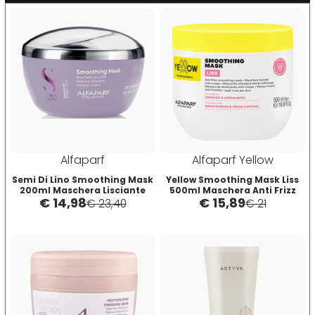
Scenic
Taboga Scents
SCHWARZKOPF
Tahe
Selective
TANGLE TEEZER
Sibel
Technique
Alfaparf
Alfaparf Yellow
Structura
Tecna
Semi Di Lino Smoothing Mask
Yellow Smoothing Mask Liss
200ml Maschera Lisciante
500ml Maschera Anti Frizz
€ 14,98
€ 15,89
Lisciante
€ 23,40
€ 21
Suavecito
Tecnofilati
Susan Darnell
TecnoTurbo
Tek