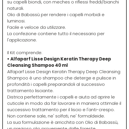
su capelli biondi, con meches o riflessi freddi/bianchi
naturali.
Four Reasons
JRL
Olio di Babassù per rendere i capelli morbidi e
luminosi.
Facile e veloce da utilizzare.
GAMMAPIÙ
Jvone Milano
La confezione contiene tutto il necessario per
l'applicazione.
ghd
Kativa
Il Kit comprende:
• Alfaparf Lisse Design Keratin Therapy Deep
Giusy Hold
Kélite
Cleansing Shampoo 40 ml
Alfaparf Lisse Design Keratin Therapy Deep Cleansing
Shampoo è uno shampoo che deterge e pulisce in
GOLDWELL
Kemon
profondità i capelli preparandoli al successivo
trattamento lisciante.
Districa perfettamente i capelli e aiuta ad aprire le
Hair Tech
Kemon Actyva
cuticole in modo da far lavorare in maniera ottimale il
successivo trattamento per il liscio e l'anti-crespo.
Hennatech
Kerastase
Non contiene sale, ne' solfati, ne' formaldeide.
La sua formulazione è arricchita con Olio di Babassù,
un prezioso olio proveniente dalle foreste