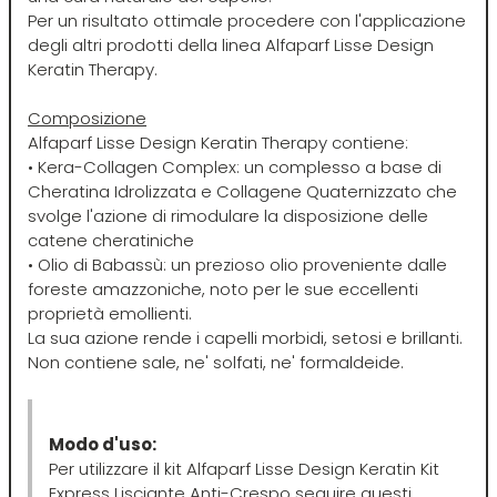
Per un risultato ottimale procedere con l'applicazione
Plura
Rica
degli altri prodotti della linea Alfaparf Lisse Design
Keratin Therapy.
Pop Italy
Ristructa
Composizione
Alfaparf Lisse Design Keratin Therapy contiene:
• Kera-Collagen Complex: un complesso a base di
Profesia
Cheratina Idrolizzata e Collagene Quaternizzato che
svolge l'azione di rimodulare la disposizione delle
PRORASO
catene cheratiniche
• Olio di Babassù: un prezioso olio proveniente dalle
foreste amazzoniche, noto per le sue eccellenti
Protoplasmina
proprietà emollienti.
La sua azione rende i capelli morbidi, setosi e brillanti.
Non contiene sale, ne' solfati, ne' formaldeide.
Puring
S
T-U-V
Modo d'uso:
Per utilizzare il kit Alfaparf Lisse Design Keratin Kit
Express Lisciante Anti-Crespo seguire questi