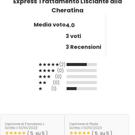
Express Trattamento Lisciante alla
W-X
Cheratina
WAHL
Media voto
4.0
Wella
3 voti
3 Recensioni
Wetbrush
(2)
(0)
WOODY'S
(0)
(0)
(1)
Xanitalia
L'opinione di Francesca L.
L'opinione di Paola
Scritta il
10/10/2023
Scritta il
10/10/2023
(
5
su 5 )
(
5
su 5 )