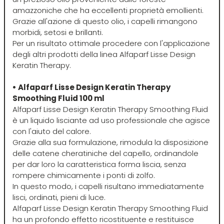
Hibros
amazzoniche che ha eccellenti proprietà emollienti.
Grazie all'azione di questo olio, i capelli rimangono
morbidi, setosi e brillanti.
L
M
Per un risultato ottimale procedere con l'applicazione
degli altri prodotti della linea Alfaparf Lisse Design
Labor
Manic Panic
Keratin Therapy.
• Alfaparf Lisse Design Keratin Therapy
Layla
MAREB
Smoothing Fluid 100 ml
Alfaparf Lisse Design Keratin Therapy Smoothing Fluid
è un liquido lisciante ad uso professionale che agisce
Lisap
Matador
con l'aiuto del calore.
Grazie alla sua formulazione, rimodula la disposizione
L'Oreal
MATRIX
delle catene cheratiniche del capello, ordinandole
per dar loro la caratteristica forma liscia, senza
rompere chimicamente i ponti di zolfo.
LV3
Mia
In questo modo, i capelli risultano immediatamente
lisci, ordinati, pieni di luce.
Alfaparf Lisse Design Keratin Therapy Smoothing Fluid
Mimare
ha un profondo effetto ricostituente e restituisce