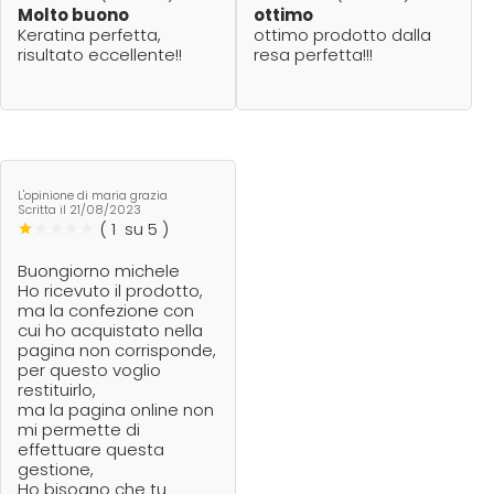
Molto buono
ottimo
Keratina perfetta,
ottimo prodotto dalla
risultato eccellente!!
resa perfetta!!!
L'opinione di maria grazia
Scritta il
21/08/2023
(
1
su 5 )
Buongiorno michele
Ho ricevuto il prodotto,
ma la confezione con
cui ho acquistato nella
pagina non corrisponde,
per questo voglio
restituirlo,
ma la pagina online non
mi permette di
effettuare questa
gestione,
Ho bisogno che tu