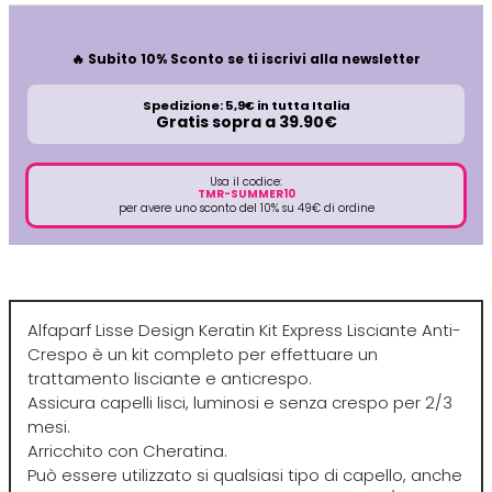
Euromax
🔥 Subito 10% Sconto se ti iscrivi alla newsletter
EveryGreen
Spedizione: 5,9€ in tutta Italia
Gratis sopra a 39.90€
F-G-H
I-J-K
Usa il codice:
TMR-SUMMER10
FANOLA
Imbue
per avere uno sconto del 10% su 49€ di ordine
FARMACA INTERNATIONAL
INSight
Alfaparf Lisse Design Keratin Kit Express Lisciante Anti-
Farmagan
INTERCOSMO
Crespo è un kit completo per effettuare un
trattamento lisciante e anticrespo.
Assicura capelli lisci, luminosi e senza crespo per 2/3
FarmaVita
Invisibobble
mesi.
Arricchito con Cheratina.
Floid
JOICO
Può essere utilizzato si qualsiasi tipo di capello, anche