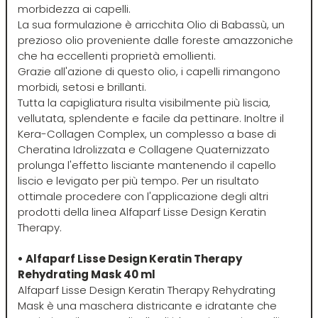
morbidezza ai capelli.
La sua formulazione è arricchita Olio di Babassù, un
Mood
prezioso olio proveniente dalle foreste amazzoniche
che ha eccellenti proprietà emollienti.
Morgan's
Grazie all'azione di questo olio, i capelli rimangono
morbidi, setosi e brillanti.
Tutta la capigliatura risulta visibilmente più liscia,
Moroccanoil
vellutata, splendente e facile da pettinare. Inoltre il
Kera-Collagen Complex, un complesso a base di
Cheratina Idrolizzata e Collagene Quaternizzato
Morocutti
prolunga l'effetto lisciante mantenendo il capello
liscio e levigato per più tempo. Per un risultato
ottimale procedere con l'applicazione degli altri
Moser
prodotti della linea Alfaparf Lisse Design Keratin
Therapy.
Muster
• Alfaparf Lisse Design Keratin Therapy
Rehydrating Mask 40 ml
Muster & Dikson
Alfaparf Lisse Design Keratin Therapy Rehydrating
Mask è una maschera districante e idratante che