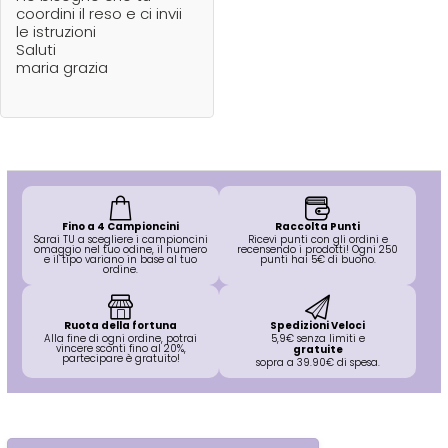
coordini il reso e ci invii
le istruzioni
Saluti
maria grazia
Fino a 4 Campioncini
Raccolta Punti
Sarai TU a scegliere i campioncini
Ricevi punti con gli ordini e
omaggio nel tuo odine, il numero
recensendo i prodotti! Ogni 250
e il tipo variano in base al tuo
punti hai 5€ di buono.
ordine.
Ruota della fortuna
Spedizioni Veloci
Alla fine di ogni ordine, potrai
5,9€ senza limiti e
vincere sconti fino al 20%,
gratuite
partecipare è gratuito!
sopra a 39.90€ di spesa.