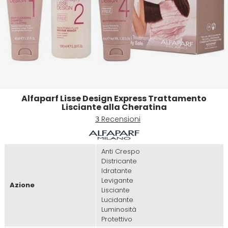
Emulsioni Ossidanti
Artego
Colorpack
Emulsioni Permanenti
Arya
Comprof
Ascèt
Corioliss
Alfaparf Lisse Design Express Trattamento
Astra
Cosmethic
Lisciante alla Cheratina
Recensioni
3
Aurore
Anti Crespo
Districante
D
E
Idratante
Levigante
Azione
Davines
Edelstein
Lisciante
Lucidante
Luminosità
Depot
Eksperience
Protettivo