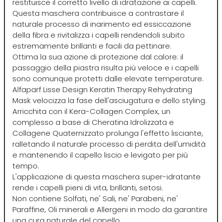
restituisce il corretto livello di idratazione ai capelli.
O-P
R
Questa maschera contribuisce a contrastare il
naturale processo di inarimento ed essiccazione
Olaplex
reBond
della fibra e rivitalizza i capelli rendendoli subito
estremamente brillanti e facili da pettinare.
Ottima la sua azione di protezione dal calore: il
Omega
Redken
passaggio della piastra risulta più veloce e i capelli
sono comunque protetti dalle elevate temperature.
Alfaparf Lisse Design Keratin Therapy Rehydrating
Orofluido
Refectocil
Mask velocizza la fase dell'asciugatura e dello styling.
Arricchita con il Kera-Collagen Complex, un
Pacinos
Refresh
complesso a base di Cheratina Idrolizzata e
Collagene Quaternizzato prolunga l'effetto lisciante,
ralletando il naturale processo di perdita dell'umidità
Panasonic
Renbow
e mantenendo il capello liscio e levigato per più
tempo.
L'applicazione di questa maschera super-idratante
Parlux
Renee Blanche
rende i capelli pieni di vita, brillanti, setosi.
Non contiene Solfati, ne' Sali, ne' Parabeni, ne'
Phytorelax
Revlon
Paraffine, Oli minerali e Allergeni in modo da garantire
una cura naturale del capello.