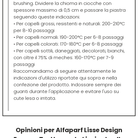
brushing. Dividere la chioma in ciocche con
Termix
spessore massimo di 0,5 cm e passare la piastra
seguendo queste indicazioni:
• Per capelli grossi, resistenti e naturali: 200-210°C
Tigi
per 8-10 passaggi
• Per capelli normali: 190-200°C per 6-8 passaggi
• Per capelli colorati: 170-180°C per 6-8 passaggi
Tondeo
• Per capelli sottili, daneggiati, decolorati, bianchi,
con oltre il 75% di meches: 160-170°C per 7-9
passaggi
Toppik
Raccomandiamo di seguire attentamente le
indicazioni d'utilizzo riportate qui sopra e nella
Uppercut
confezione del prodotto. Indossare sempre dei
guanti durante l'applicazione e evitare l'uso su
cute lesa o irritata.
vanta
Vitality's
Opinioni per Alfaparf Lisse Design