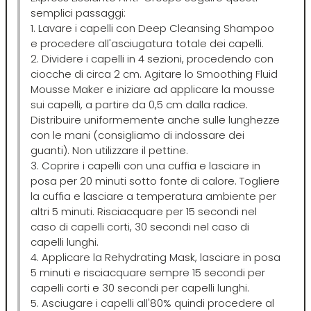
Scenic
Taboga Scents
semplici passaggi:
1. Lavare i capelli con Deep Cleansing Shampoo
SCHWARZKOPF
Tahe
e procedere all'asciugatura totale dei capelli.
2. Dividere i capelli in 4 sezioni, procedendo con
ciocche di circa 2 cm. Agitare lo Smoothing Fluid
Selective
TANGLE TEEZER
Mousse Maker e iniziare ad applicare la mousse
sui capelli, a partire da 0,5 cm dalla radice.
Distribuire uniformemente anche sulle lunghezze
Sibel
Technique
con le mani (consigliamo di indossare dei
guanti). Non utilizzare il pettine.
3. Coprire i capelli con una cuffia e lasciare in
Structura
Tecna
posa per 20 minuti sotto fonte di calore. Togliere
la cuffia e lasciare a temperatura ambiente per
Suavecito
Tecnofilati
altri 5 minuti. Risciacquare per 15 secondi nel
caso di capelli corti, 30 secondi nel caso di
capelli lunghi.
Susan Darnell
TecnoTurbo
4. Applicare la Rehydrating Mask, lasciare in posa
5 minuti e risciacquare sempre 15 secondi per
capelli corti e 30 secondi per capelli lunghi.
Tek
5. Asciugare i capelli all'80% quindi procedere al