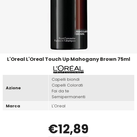
Emulsioni Ossidanti
Artego
Colorpack
Emulsioni Permanenti
Arya
Comprof
Ascèt
Corioliss
L'Oreal L'Oreal Touch Up Mahogany Brown 75ml
Astra
Cosmethic
Aurore
Capelli biondi
Capelli Colorati
Azione
Fai da te
Semipermanenti
D
E
Marca
L'Oreal
Davines
Edelstein
€
12
,89
Depot
Eksperience