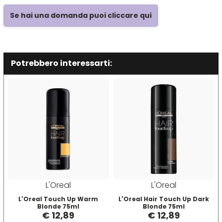
Se hai una domanda puoi cliccare qui
Plura
Rica
Pop Italy
Ristructa
Potrebbero interessarti:
Profesia
PRORASO
Protoplasmina
Puring
L'Oreal
L'Oreal
S
T-U-V
L'Oreal Touch Up Warm
L'Oreal Hair Touch Up Dark
Blonde 75ml
Blonde 75ml
€ 12,89
€ 12,89