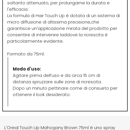
soltanto attenuato, per prolungarne la durata e
l'efficacia.
Four Reasons
JRL
La formula di Hair Touch Up è dotata di un sistema di
micro diffusione di altissima precisione,che
garantisce un’applicazione mirata del prodotto per
GAMMAPIÙ
Jvone Milano
consentire di intervenire laddove la ricrescita è
particolarmente evidente.
ghd
Kativa
Formato da 75ml.
Giusy Hold
Kélite
Modo d'uso:
Agitare prima dell’uso e da circa 15 cm di
GOLDWELL
Kemon
distanza spruzzare sulle zone di ricrescita.
Dopo un minuto pettinare come di consueto per
ottenere il look desiderato.
Hair Tech
Kemon Actyva
Hennatech
Kerastase
L'Oreal Touch Up Mahogany Brown 75ml è uno spray