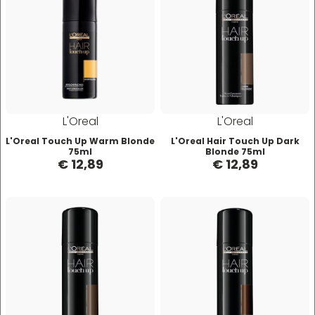
Mood
Morgan's
Moroccanoil
L'Oreal
L'Oreal
L'Oreal Touch Up Warm Blonde
L'Oreal Hair Touch Up Dark
Morocutti
75ml
Blonde 75ml
€ 12,89
€ 12,89
Moser
Muster
Muster & Dikson