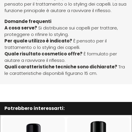
Hibros
pensato per il trattamento o lo styling dei capelli. La sua
funzione principale è aiutare a ravvivare il riflesso.
Domande frequenti
L
M
A cosa serve?
Si distribuisce sui capelli per trattare,
proteggere o rifinire lo styling.
Labor
Manic Panic
Per quale utilizzo è indicato?
È pensato per il
trattamento o lo styling dei capelli.
Quale risultato cosmetico offre?
È formulato per
Layla
MAREB
aiutare a ravvivare il riflesso.
Quali caratteristiche tecniche sono dichiarate?
Tra
Lisap
Matador
le caratteristiche disponibili figurano 15 cm.
L'Oreal
MATRIX
LV3
Mia
Potrebbero interessarti:
Mimare