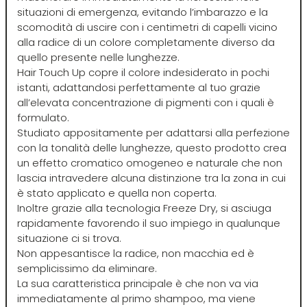
Euromax
situazioni di emergenza, evitando l’imbarazzo e la
scomodità di uscire con i centimetri di capelli vicino
alla radice di un colore completamente diverso da
EveryGreen
quello presente nelle lunghezze.
Hair Touch Up copre il colore indesiderato in pochi
istanti, adattandosi perfettamente al tuo grazie
F-G-H
I-J-K
all’elevata concentrazione di pigmenti con i quali è
formulato.
FANOLA
Imbue
Studiato appositamente per adattarsi alla perfezione
con la tonalità delle lunghezze, questo prodotto crea
un effetto cromatico omogeneo e naturale che non
FARMACA INTERNATIONAL
INSight
lascia intravedere alcuna distinzione tra la zona in cui
è stato applicato e quella non coperta.
Inoltre grazie alla tecnologia Freeze Dry, si asciuga
Farmagan
INTERCOSMO
rapidamente favorendo il suo impiego in qualunque
situazione ci si trova.
FarmaVita
Invisibobble
Non appesantisce la radice, non macchia ed è
semplicissimo da eliminare.
La sua caratteristica principale è che non va via
Floid
JOICO
immediatamente al primo shampoo, ma viene