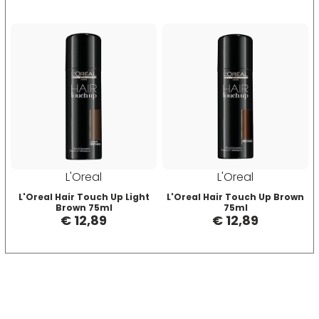
Scenic
Taboga Scents
SCHWARZKOPF
Tahe
Selective
TANGLE TEEZER
Sibel
Technique
Structura
Tecna
L'Oreal
L'Oreal
L'Oreal Hair Touch Up Light
L'Oreal Hair Touch Up Brown
Brown 75ml
75ml
Suavecito
Tecnofilati
€ 12,89
€ 12,89
Susan Darnell
TecnoTurbo
Tek