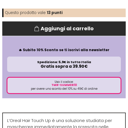
Directions
Elgon
Questo prodotto vale
13
punti
Aggiungi al carrello
Diva
Elios
Dr.K Soap Company
Estas
🔥 Subito 10% Sconto se ti iscrivi alla newsletter
Spedizione: 5,9€ in tutta Italia
Dyson
Estiwell
Gratis sopra a 39.90€
Eugène Perma
Usa il codice:
TMR-SUMMER10
per avere uno sconto del 10% su 49€ di ordine
Euro Marbel
Euro Stil
L’Oreal Hair Touch Up è una soluzione studiata per
mascherare immediatamente la ricrescita nelle