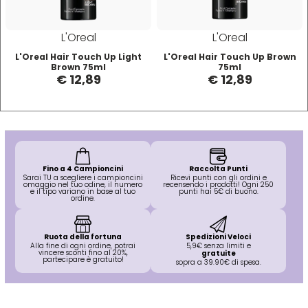
O-P
R
L'Oreal
L'Oreal
Olaplex
reBond
L'Oreal Hair Touch Up Light
L'Oreal Hair Touch Up Brown
Brown 75ml
75ml
€ 12,89
€ 12,89
Omega
Redken
Orofluido
Refectocil
Pacinos
Refresh
Fino a 4 Campioncini
Raccolta Punti
Sarai TU a scegliere i campioncini
Ricevi punti con gli ordini e
omaggio nel tuo odine, il numero
recensendo i prodotti! Ogni 250
e il tipo variano in base al tuo
punti hai 5€ di buono.
ordine.
Panasonic
Renbow
Ruota della fortuna
Spedizioni Veloci
Alla fine di ogni ordine, potrai
5,9€ senza limiti e
Parlux
Renee Blanche
vincere sconti fino al 20%,
gratuite
partecipare è gratuito!
sopra a 39.90€ di spesa.
Phytorelax
Revlon