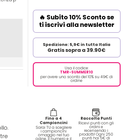
🔥 Subito 10% Sconto se
ti iscrivi alla newsletter
Spedizione: 5,9€ in tutta Italia
Gratis sopra a 39.90€
Usa il codice:
TMR-SUMMER10
per avere uno sconto del 10% su 49€ di
ordine
Fino a 4
Raccolta Punti
Campioncini
Ricevi punti con gli
lo.
ordini e
Sarai TU a scegliere
recensendo i
i campioncini
prodotti! Ogni 250
omaggio nel tuo
tre
punti hai 5€ di
odine, il numero e il