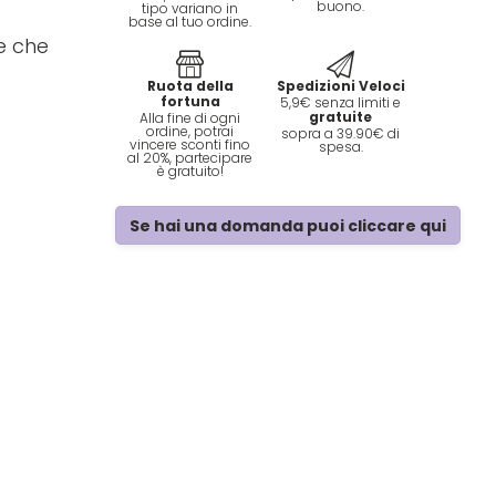
buono.
tipo variano in
base al tuo ordine.
e che
Ruota della
Spedizioni Veloci
fortuna
5,9€ senza limiti e
gratuite
Alla fine di ogni
ordine, potrai
sopra a 39.90€ di
vincere sconti fino
spesa.
al 20%, partecipare
è gratuito!
Se hai una domanda puoi cliccare qui