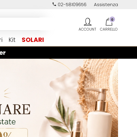
02-58109656
Assistenza
0
i
Kit
SOLARI
er