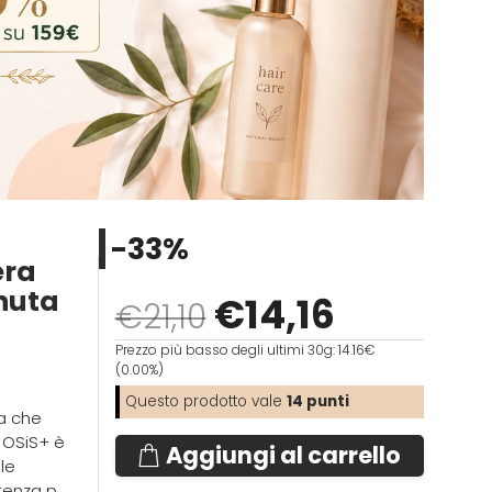
-33%
era
nuta
€
14
,16
€21,10
Prezzo più basso degli ultimi 30g: 14.16€
(0.00%)
Questo prodotto vale
14
punti
a che
 OSiS+ è
Aggiungi al carrello
le
stenza p