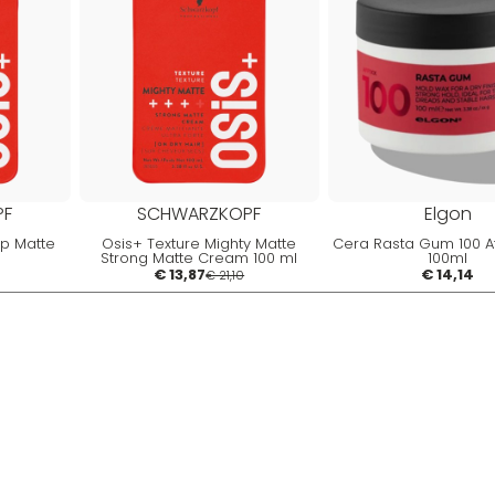
PF
SCHWARZKOPF
Elgon
Up Matte
Osis+ Texture Mighty Matte
Cera Rasta Gum 100 Af
Strong Matte Cream 100 ml
100ml
€ 13,87
€ 14,14
€ 21,10