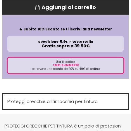
Aggiungi al carrello
Directions
Elgon
🔥 Subito 10% Sconto se ti iscrivi alla newsletter
Diva
Elios
Spedizione: 5,9€ in tutta Italia
Gratis sopra a 39.90€
Dr.K Soap Company
Estas
Usa il codice:
Dyson
Estiwell
TMR-SUMMER10
per avere uno sconto del 10% su 49€ di ordine
Eugène Perma
Euro Marbel
Proteggi orecchie antimacchia per tintura.
Euro Stil
PROTEGGI ORECCHIE PER TINTURA è un paio di protezioni