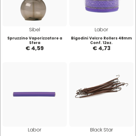
Four Reasons
JRL
Sibel
Labor
GAMMAPIÙ
Jvone Milano
Spruzzino Vaporizzatore a
Bigodini Velcro Rollers 48mm
Sfera
Conf. 12pz.
€ 4,59
€ 4,73
ghd
Kativa
Giusy Hold
Kélite
GOLDWELL
Kemon
Hair Tech
Kemon Actyva
Hennatech
Kerastase
Labor
Black Star