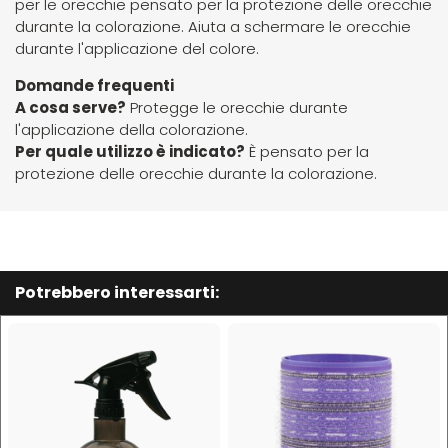
per le orecchie pensato per la protezione delle orecchie
Euromax
durante la colorazione. Aiuta a schermare le orecchie
durante l'applicazione del colore.
EveryGreen
Domande frequenti
A cosa serve?
Protegge le orecchie durante
l'applicazione della colorazione.
F-G-H
I-J-K
Per quale utilizzo è indicato?
È pensato per la
protezione delle orecchie durante la colorazione.
FANOLA
Imbue
FARMACA INTERNATIONAL
INSight
Potrebbero interessarti:
Farmagan
INTERCOSMO
FarmaVita
Invisibobble
Floid
JOICO