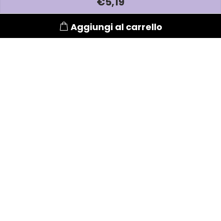
€
5
,19
Termix
Aggiungi al carrello
Tigi
Tondeo
Toppik
Uppercut
vanta
Vitality's