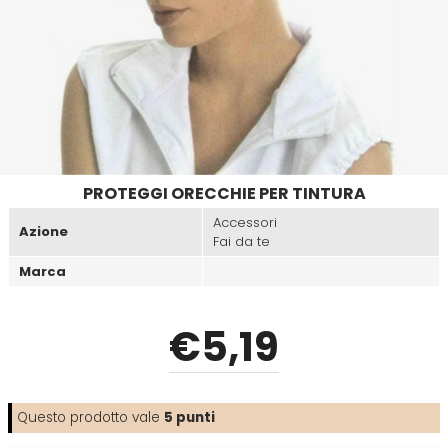
Emulsioni Ossidanti
Artego
Colorpack
Emulsioni Permanenti
Arya
Comprof
Ascèt
Corioliss
PROTEGGI ORECCHIE PER TINTURA
Astra
Cosmethic
Accessori
Azione
Fai da te
Aurore
Marca
D
E
€
5
,19
Davines
Edelstein
Questo prodotto vale
5
punti
Depot
Eksperience