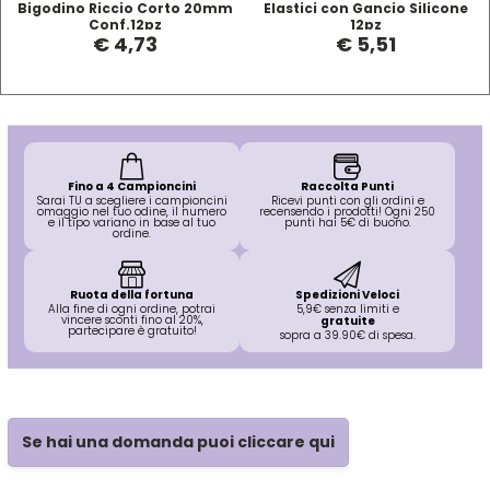
Bigodino Riccio Corto 20mm
Elastici con Gancio Silicone
Hibros
Conf.12pz
12pz
€ 4,73
€ 5,51
L
M
Labor
Manic Panic
Fino a 4 Campioncini
Raccolta Punti
Layla
MAREB
Sarai TU a scegliere i campioncini
Ricevi punti con gli ordini e
omaggio nel tuo odine, il numero
recensendo i prodotti! Ogni 250
e il tipo variano in base al tuo
punti hai 5€ di buono.
ordine.
Lisap
Matador
Ruota della fortuna
Spedizioni Veloci
Alla fine di ogni ordine, potrai
5,9€ senza limiti e
vincere sconti fino al 20%,
gratuite
L'Oreal
MATRIX
partecipare è gratuito!
sopra a 39.90€ di spesa.
LV3
Mia
Se hai una domanda puoi cliccare qui
Mimare