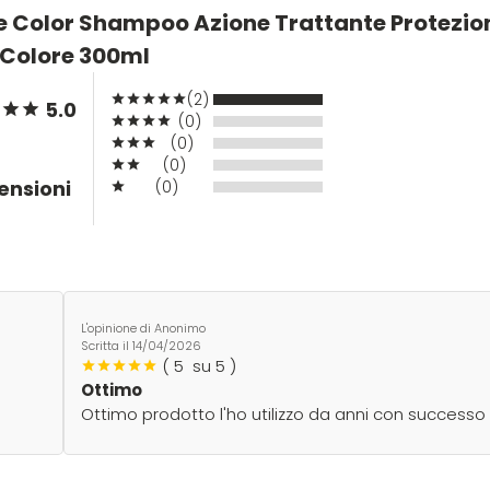
e Color Shampoo Azione Trattante Protezio
Colore 300ml
(2)
5.0
(0)
(0)
(0)
ensioni
(0)
L'opinione di Anonimo
Scritta il
14/04/2026
(
5
su 5 )
Ottimo
Ottimo prodotto l'ho utilizzo da anni con successo