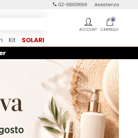
02-58109656
Assistenza
0
i
Kit
SOLARI
er