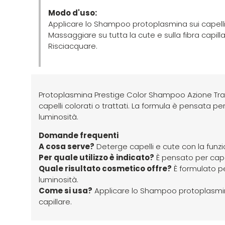
Modo d'uso:
Applicare lo Shampoo protoplasmina sui capelli
Massaggiare su tutta la cute e sulla fibra capilla
Risciacquare.
Protoplasmina Prestige Color Shampoo Azione Tr
capelli colorati o trattati. La formula è pensata pe
luminosità.
Domande frequenti
A cosa serve?
Deterge capelli e cute con la funz
Per quale utilizzo è indicato?
È pensato per capell
Quale risultato cosmetico offre?
È formulato pe
luminosità.
Come si usa?
Applicare lo Shampoo protoplasmina 
capillare.