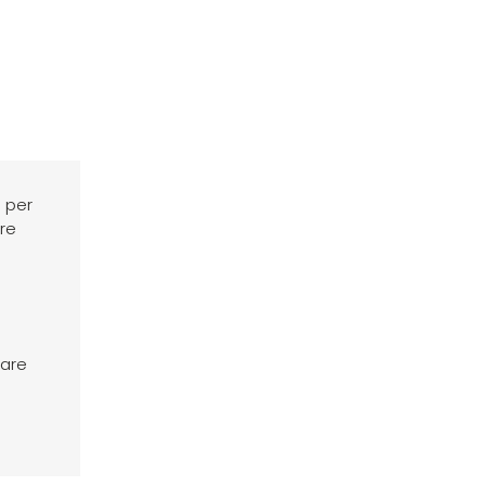
Detossinante
Ravvivante
Del
Colore
 per
are
nare