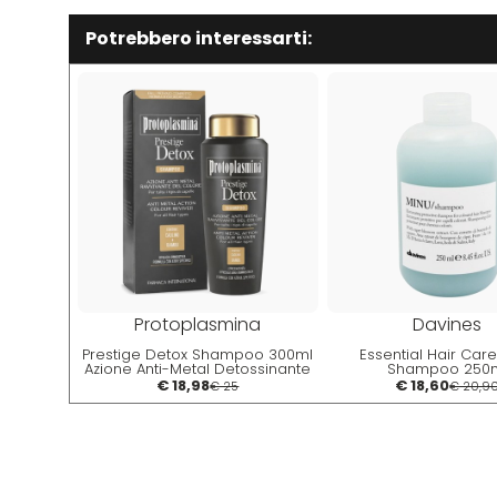
Potrebbero interessarti:
Protoplasmina
Davines
Prestige Detox Shampoo 300ml
Essential Hair Car
Azione Anti-Metal Detossinante
Shampoo 250
Ravvivante Del Colore
€ 18,98
€ 18,60
€ 25
€ 20,9