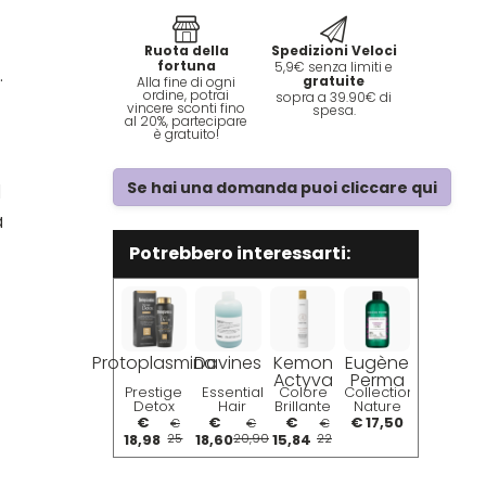
Ruota della
Spedizioni Veloci
fortuna
5,9€ senza limiti e
.
gratuite
Alla fine di ogni
ordine, potrai
sopra a 39.90€ di
vincere sconti fino
spesa.
al 20%, partecipare
è gratuito!
Se hai una domanda puoi cliccare qui
l
a
Potrebbero interessarti:
Protoplasmina
Davines
Kemon
Eugène
Actyva
Perma
Prestige
Essential
Colore
Collections
Detox
Hair
Brillante
Nature
Shampoo
Care
Shampoo
Shampoo
€
€
€
€ 17,50
€
€
€
300ml
Minu
250ml
Couleur
18,98
25
18,60
20,90
15,84
22
Azione
Shampoo
300ml
Anti-
250ml
Metal