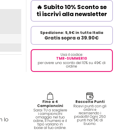
🔥 Subito 10% Sconto se
ti iscrivi alla newsletter
Spedizione: 5,9€ in tutta Italia
Gratis sopra a 39.90€
Usa il codice:
TMR-SUMMER10
per avere uno sconto del 10% su 49€ di
ordine
Fino a 4
Raccolta Punti
Campioncini
Ricevi punti con gli
ordini e
Sarai TU a scegliere
recensendo i
i campioncini
prodotti! Ogni 250
omaggio nel tuo
n lo
punti hai 5€ di
odine, il numero e il
buono.
tipo variano in
base al tuo ordine.