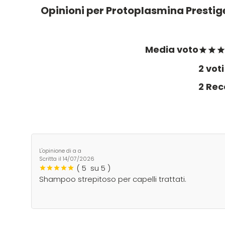
Opinioni per Protoplasmina Prestig
Media voto
2 voti
2 Rec
L'opinione di a a
Scritta il
14/07/2026
(
5
su 5 )
Shampoo strepitoso per capelli trattati.