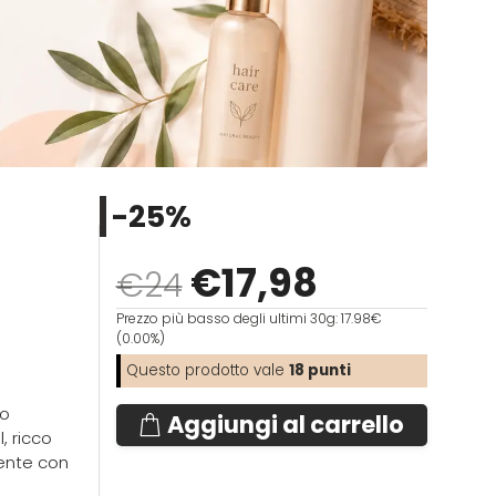
-25%
€
17
,98
€24
Prezzo più basso degli ultimi 30g: 17.98€
(0.00%)
Questo prodotto vale
18
punti
vo
Aggiungi al carrello
, ricco
mente con