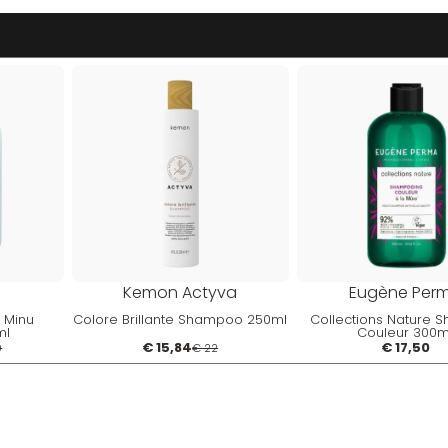
Kemon Actyva
Eugène Per
e Minu
Colore Brillante Shampoo 250ml
Collections Nature
ml
Couleur 300m
€ 15,84
€ 17,50
0
€ 22