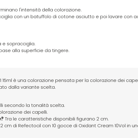
rminano l'intensità della colorazione.
acciglia con un batuffolo di cotone asciutto e poi lavare con 
 e sopracciglia.
base alla superficie da tingere.
1.1 15ml è una colorazione pensata per la colorazione dei capell
rato dalla variante scelta.
li secondo la tonalità scelta.
lorazione dei capelli.
e?
Tra le caratteristiche disponibili figurano 2 cm.
e 2 cm di Refectocil con 10 gocce di Oxidant Cream 10Vol in u