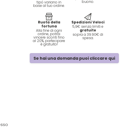
buono.
tipo variano in
base al tuo ordine.
Ruota della
Spedizioni Veloci
fortuna
5,9€ senza limiti e
gratuite
Alla fine di ogni
ordine, potrai
sopra a 39.90€ di
vincere sconti fino
spesa.
al 20%, partecipare
è gratuito!
Se hai una domanda puoi cliccare qui
esso