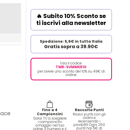
🔥 Subito 10% Sconto se
ti iscrivi alla newsletter
Spedizione: 5,9€ in tutta Italia
Gratis sopra a 39.90€
Usa il codice:
TMR-SUMMER10
per avere uno sconto del 10% su 49€ di
ordine
Fino a 4
Raccolta Punti
cace
Campioncini
Ricevi punti con gli
ordini e
Sarai TU a scegliere
recensendo i
i campioncini
prodotti! Ogni 250
omaggio nel tuo
punti hai 5€ di
odine, il numero e il