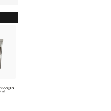
racciglia
15ml