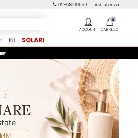
02-58109656
Assistenza
0
i
Kit
SOLARI
er