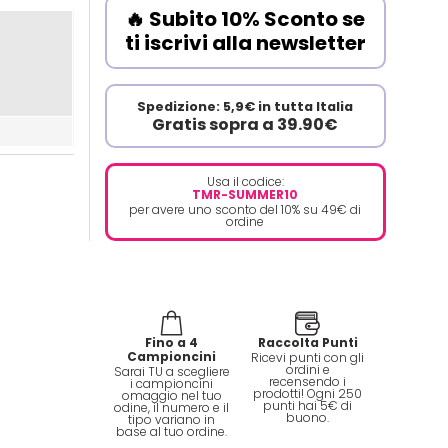
🔥 Subito 10% Sconto se
ti iscrivi alla newsletter
Spedizione: 5,9€ in tutta Italia
Gratis sopra a 39.90€
Usa il codice:
TMR-SUMMER10
per avere uno sconto del 10% su 49€ di
ordine
Fino a 4
Raccolta Punti
Campioncini
Ricevi punti con gli
ordini e
Sarai TU a scegliere
recensendo i
i campioncini
prodotti! Ogni 250
omaggio nel tuo
punti hai 5€ di
odine, il numero e il
buono.
tipo variano in
base al tuo ordine.