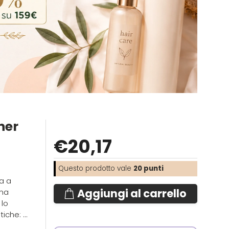
ner
€
20
,17
Questo prodotto vale
20
punti
a a
Aggiungi al carrello
Una
 lo
che: ...