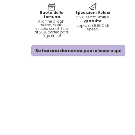
Ruota della
Spedizioni Veloci
fortuna
5,9€ senza limiti e
gratuite
Alla fine di ogni
ordine, potrai
sopra a 39.90€ di
vincere sconti fino
spesa.
al 20%, partecipare
è gratuito!
Se hai una domanda puoi cliccare qui