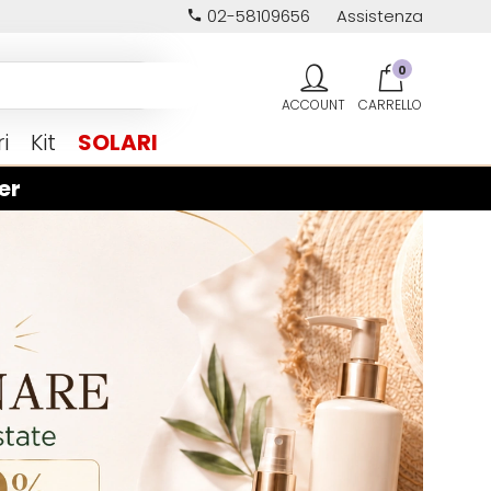
02-58109656
Assistenza
0
i
Kit
SOLARI
er