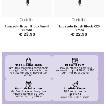
Mood
Corioliss
Corioliss
Morgan's
Spazzola Brush Black Small
Spazzola Brush Black XXS
33mm
16mm
€ 23,90
€ 22,90
Moroccanoil
Morocutti
Moser
Fino a 4 Campioncini
Raccolta Punti
Sarai TU a scegliere i campioncini
Ricevi punti con gli ordini e
omaggio nel tuo odine, il numero
recensendo i prodotti! Ogni 250
e il tipo variano in base al tuo
punti hai 5€ di buono.
ordine.
Muster
Ruota della fortuna
Spedizioni Veloci
Alla fine di ogni ordine, potrai
5,9€ senza limiti e
Muster & Dikson
vincere sconti fino al 20%,
gratuite
partecipare è gratuito!
sopra a 39.90€ di spesa.