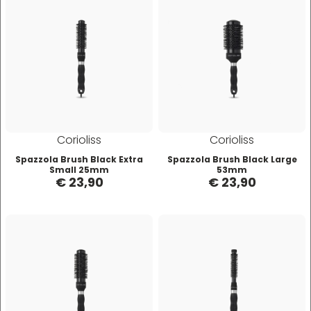
Hibros
L
M
Labor
Manic Panic
Layla
MAREB
Corioliss
Corioliss
Spazzola Brush Black Extra
Spazzola Brush Black Large
Lisap
Matador
Small 25mm
53mm
€ 23,90
€ 23,90
L'Oreal
MATRIX
LV3
Mia
Mimare