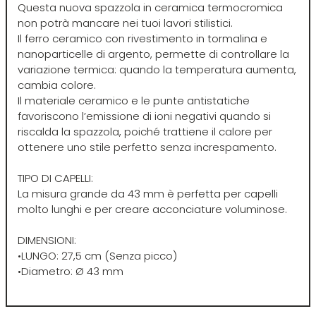
Questa nuova spazzola in ceramica termocromica
Euromax
non potrà mancare nei tuoi lavori stilistici.
Il ferro ceramico con rivestimento in tormalina e
EveryGreen
nanoparticelle di argento, permette di controllare la
variazione termica: quando la temperatura aumenta,
cambia colore.
F-G-H
I-J-K
Il materiale ceramico e le punte antistatiche
favoriscono l’emissione di ioni negativi quando si
riscalda la spazzola, poiché trattiene il calore per
FANOLA
Imbue
ottenere uno stile perfetto senza increspamento.
FARMACA INTERNATIONAL
INSight
TIPO DI CAPELLI:
La misura grande da 43 mm è perfetta per capelli
molto lunghi e per creare acconciature voluminose.
Farmagan
INTERCOSMO
DIMENSIONI:
•LUNGO: 27,5 cm (Senza picco)
FarmaVita
Invisibobble
•Diametro: Ø 43 mm
Floid
JOICO