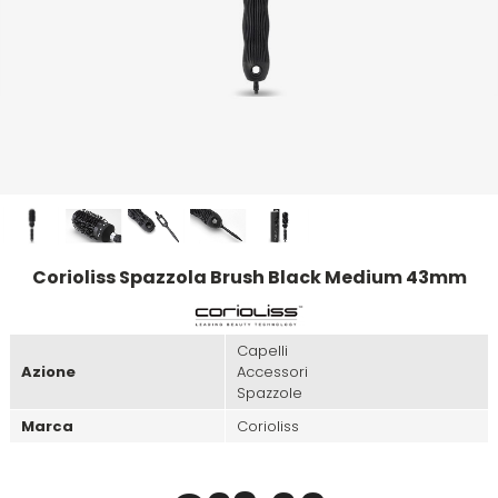
Emulsioni Ossidanti
Artego
Colorpack
Emulsioni Permanenti
Arya
Comprof
Ascèt
Corioliss
Astra
Cosmethic
Corioliss Spazzola Brush Black Medium 43mm
Aurore
Capelli
D
E
Azione
Accessori
Spazzole
Davines
Edelstein
Marca
Corioliss
Depot
Eksperience