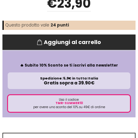
€
23
,90
Directions
Elgon
Questo prodotto vale
24
punti
Diva
Elios
Aggiungi al carrello
Dr.K Soap Company
Estas
🔥 Subito 10% Sconto se ti iscrivi alla newsletter
Dyson
Estiwell
Spedizione: 5,9€ in tutta Italia
Gratis sopra a 39.90€
Eugène Perma
Usa il codice:
TMR-SUMMER10
Euro Marbel
per avere uno sconto del 10% su 49€ di ordine
Euro Stil