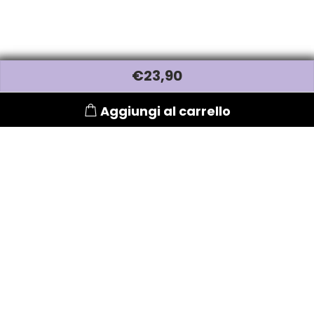
W-X
WAHL
€
23
,90
Wella
Aggiungi al carrello
Wetbrush
WOODY'S
Xanitalia