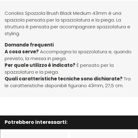
Four Reasons
JRL
Corioliss Spazzola Brush Black Medium 43mm è una
spazzola pensata per la spazzolatura e la piega. La
struttura è pensata per accompagnare spazzolatura e
GAMMAPIÙ
Jvone Milano
styling.
Domande frequenti
ghd
Kativa
A cosa serve?
Accompagna la spazzolatura e, quando
previsto, la messa in piega.
Per quale utilizzo è indicato?
È pensato per la
Giusy Hold
Kélite
spazzolatura e la piega.
Quali caratteristiche tecniche sono dichiarate?
Tra
le caratteristiche disponibili figurano 43mm, 27,5 cm.
GOLDWELL
Kemon
Hair Tech
Kemon Actyva
Potrebbero interessarti:
Hennatech
Kerastase