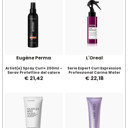
Euromax
EveryGreen
F-G-H
I-J-K
FANOLA
Imbue
Eugène Perma
L'Oreal
Artist(e) Spray Curl+ 200ml -
Serie Expert Curl Expression
FARMACA INTERNATIONAL
INSight
Spray Protettivo del calore
Professional Caring Water
Mist - Ravvivante Ricci/Mossi
€ 21,42
€ 22,18
190 ml
Farmagan
INTERCOSMO
FarmaVita
Invisibobble
Floid
JOICO