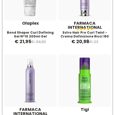
Four Reasons
JRL
Olaplex
FARMACA
GAMMAPIÙ
Jvone Milano
INTERNATIONAL
Bond Shaper Curl Defining
Estro Hair Pro Curl Twist -
Gel N°10 200ml Gel
Crema Definizione Ricci 150
Definizione Capelli Ricci
ml
€ 21,95
€ 20,98
ghd
Kativa
€ 34,90
€ 23
Giusy Hold
Kélite
GOLDWELL
Kemon
Hair Tech
Kemon Actyva
Hennatech
Kerastase
FARMACA
Tigi
INTERNATIONAL