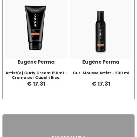
Mood
Morgan's
Moroccanoil
Eugène Perma
Eugène Perma
Morocutti
Artist(e) Curly Cream 150ml -
Curl Mousse Artist - 200 ml
Crema per Capelli Ricci
Secchi
€ 17,31
€ 17,31
Moser
Muster
Muster & Dikson