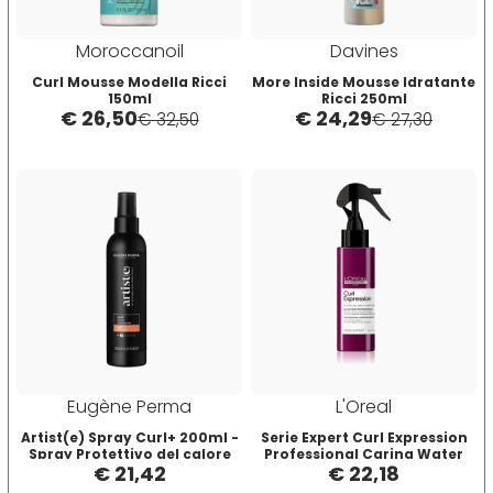
Moroccanoil
Davines
Curl Mousse Modella Ricci
More Inside Mousse Idratante
150ml
Ricci 250ml
€ 26,50
€ 24,29
€ 32,50
€ 27,30
Eugène Perma
L'Oreal
Artist(e) Spray Curl+ 200ml -
Serie Expert Curl Expression
Spray Protettivo del calore
Professional Caring Water
€ 21,42
€ 22,18
Mist - Ravvivante Ricci/Mossi
190 ml