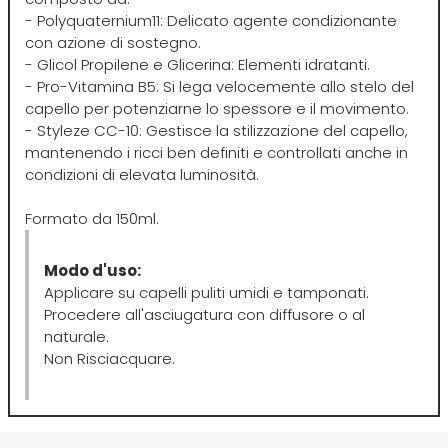
Scenic
Taboga Scents
- Polyquaternium11: Delicato agente condizionante
con azione di sostegno.
SCHWARZKOPF
Tahe
- Glicol Propilene e Glicerina: Elementi idratanti.
- Pro-Vitamina B5: Si lega velocemente allo stelo del
capello per potenziarne lo spessore e il movimento.
Selective
TANGLE TEEZER
- Styleze CC-10: Gestisce la stilizzazione del capello,
mantenendo i ricci ben definiti e controllati anche in
condizioni di elevata luminosità.
Sibel
Technique
Formato da 150ml.
Structura
Tecna
Modo d'uso:
Applicare su capelli puliti umidi e tamponati.
Suavecito
Tecnofilati
Procedere all'asciugatura con diffusore o al
naturale.
Non Risciacquare.
Susan Darnell
TecnoTurbo
Tek