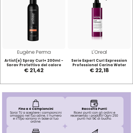
Eugène Perma
L'Oreal
Artist(e) Spray Curl+ 200ml -
Serie Expert Curl Expression
Spray Protettivo del calore
Professional Caring Water
€ 21,42
€ 22,18
Mist - Ravvivante Ricci/Mossi
190 ml
Fino a 4 Campioncini
Raccolta Punti
Sarai TU a scegliere i campioncini
Ricevi punti con gli ordini e
omaggio nel tuo odine, il numero
recensendo i prodotti! Ogni 250
e il tipo variano in base al tuo
punti hai 5€ di buono.
ordine.