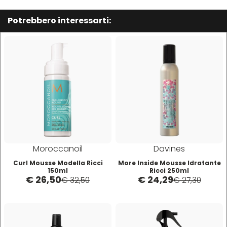
W-X
Potrebbero interessarti:
WAHL
Wella
Wetbrush
WOODY'S
Moroccanoil
Davines
Xanitalia
Curl Mousse Modella Ricci
More Inside Mousse Idratante
150ml
Ricci 250ml
€ 26,50
€ 24,29
€ 32,50
€ 27,30