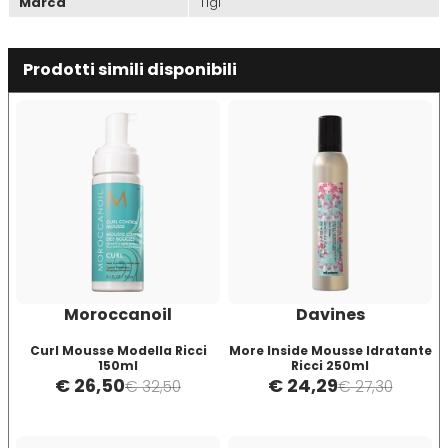
Marca
Tigi
Directions
Elgon
Prodotti simili disponibili
Diva
Elios
Dr.K Soap Company
Estas
Dyson
Estiwell
Eugène Perma
Moroccanoil
Davines
Euro Marbel
Curl Mousse Modella Ricci
More Inside Mousse Idratante
150ml
Ricci 250ml
€ 26,50
€ 24,29
€ 32,50
€ 27,30
Euro Stil