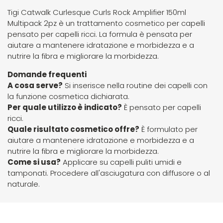
Tigi Catwalk Curlesque Curls Rock Amplifier 150ml
Termix
Multipack 2pz è un trattamento cosmetico per capelli
pensato per capelli ricci. La formula è pensata per
aiutare a mantenere idratazione e morbidezza e a
Tigi
nutrire la fibra e migliorare la morbidezza.
Domande frequenti
Tondeo
A cosa serve?
Si inserisce nella routine dei capelli con
la funzione cosmetica dichiarata.
Toppik
Per quale utilizzo è indicato?
È pensato per capelli
ricci.
Quale risultato cosmetico offre?
È formulato per
Uppercut
aiutare a mantenere idratazione e morbidezza e a
nutrire la fibra e migliorare la morbidezza.
Come si usa?
Applicare su capelli puliti umidi e
vanta
tamponati. Procedere all'asciugatura con diffusore o al
naturale.
Vitality's