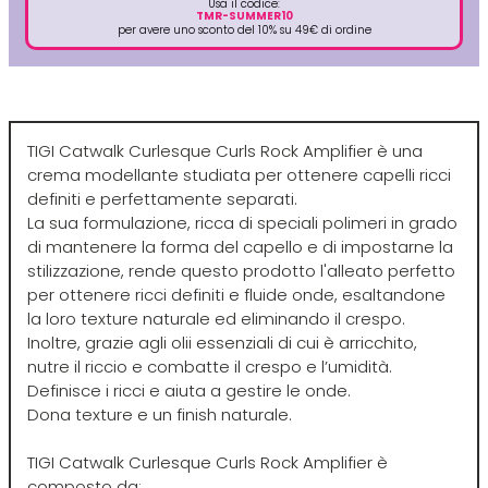
Usa il codice:
TMR-SUMMER10
per avere uno sconto del 10% su 49€ di ordine
Plura
Rica
Pop Italy
Ristructa
TIGI Catwalk Curlesque Curls Rock Amplifier è una
Profesia
crema modellante studiata per ottenere capelli ricci
definiti e perfettamente separati.
La sua formulazione, ricca di speciali polimeri in grado
PRORASO
di mantenere la forma del capello e di impostarne la
stilizzazione, rende questo prodotto l'alleato perfetto
per ottenere ricci definiti e fluide onde, esaltandone
Protoplasmina
la loro texture naturale ed eliminando il crespo.
Inoltre, grazie agli olii essenziali di cui è arricchito,
Puring
nutre il riccio e combatte il crespo e l’umidità.
Definisce i ricci e aiuta a gestire le onde.
Dona texture e un finish naturale.
S
T-U-V
TIGI Catwalk Curlesque Curls Rock Amplifier è
composto da: