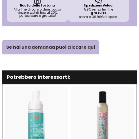
Ruota della fortuna
Spedizioni Veloci
Alla fine di ogni ordine, potrai
5,9€ senza limiti e
vincere sconti fino al 20%,
gratuite
partecipare è gratuito!
sopra a 39.90€ di spesa.
Se hai una domanda puoi cliccare qui
Potrebbero interessarti: