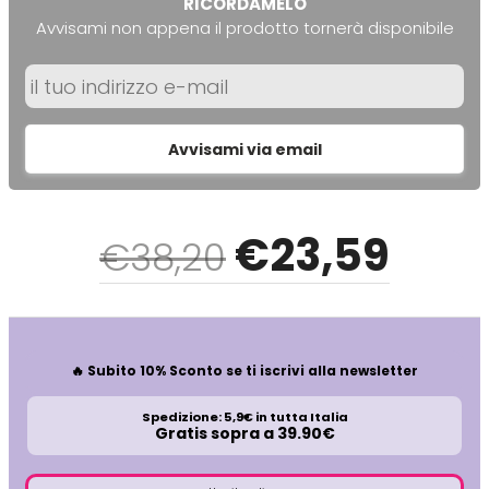
RICORDAMELO
O-P
R
Avvisami non appena il prodotto tornerà disponibile
Olaplex
reBond
Omega
Redken
Avvisami via email
Orofluido
Refectocil
€
23
,59
€38,20
Pacinos
Refresh
Panasonic
Renbow
🔥 Subito 10% Sconto se ti iscrivi alla newsletter
Parlux
Renee Blanche
Spedizione: 5,9€ in tutta Italia
Gratis sopra a 39.90€
Phytorelax
Revlon