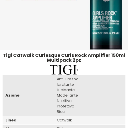
Emulsioni Ossidanti
Artego
Colorpack
Emulsioni Permanenti
Arya
Comprof
Ascèt
Corioliss
Tigi Catwalk Curlesque Curls Rock Amplifier 150ml
Astra
Cosmethic
Multipack 2pz
Aurore
Anti Crespo
Idratante
Lucidante
D
E
Azione
Modellante
Nutritivo
Davines
Edelstein
Protettivo
Ricci
Linea
Catwalk
Depot
Eksperience