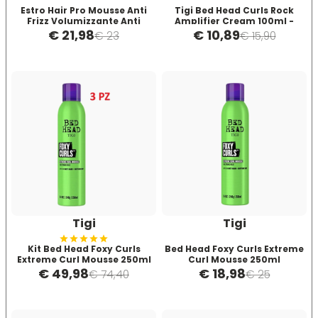
Hibros
Estro Hair Pro Mousse Anti
Tigi Bed Head Curls Rock
Frizz Volumizzante Anti
Amplifier Cream 100ml -
Crespo 300 ml
crema per capelli ricci e
€ 21,98
€ 10,89
€ 23
€ 15,90
definiti
L
M
Labor
Manic Panic
Layla
MAREB
Lisap
Matador
L'Oreal
MATRIX
Tigi
Tigi
Kit Bed Head Foxy Curls
Bed Head Foxy Curls Extreme
LV3
Mia
Extreme Curl Mousse 250ml
Curl Mousse 250ml
3pz
€ 49,98
€ 18,98
€ 74,40
€ 25
Mimare