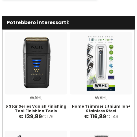
Plura
Rica
Potrebbero interessarti:
Pop Italy
Ristructa
Profesia
PRORASO
Protoplasmina
WAHL
WAHL
Puring
5 Star Series Vanish Finishing
Home Trimmer Lithium Ion+
Tool Finishing Tools
Stainless Steel
€ 139,89
€ 116,89
€ 179
€ 149
S
T-U-V