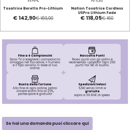
WAHL
Andis
O-P
R
Tosatrice Beretto Pro-Lithium
Nation Tosatrice Cordless
USPro Lithium Fade
€ 142,90
€ 118,05
Olaplex
reBond
€ 169,90
€ 160
Omega
Redken
Orofluido
Refectocil
Fino a 4 Campioncini
Raccolta Punti
Sarai TU a scegliere i campioncini
Ricevi punti con gli ordini e
omaggio nel tuo odine, il numero
recensendo i prodotti! Ogni 250
e il tipo variano in base al tuo
punti hai 5€ di buono.
ordine.
Pacinos
Refresh
Ruota della fortuna
Spedizioni Veloci
Panasonic
Renbow
Alla fine di ogni ordine, potrai
5,9€ senza limiti e
vincere sconti fino al 20%,
gratuite
partecipare è gratuito!
sopra a 39.90€ di spesa.
Parlux
Renee Blanche
Phytorelax
Revlon
Se hai una domanda puoi cliccare qui