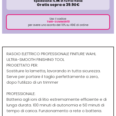
Spedizione: 5,9€ in tutta Italia
Gratis sopra a 39.90€
Directions
Elgon
Usa il codice:
TMR-SUMMER10
per avere uno sconto del 10% su 49€ di ordine
Diva
Elios
Dr.K Soap Company
Estas
RASOIO ELETTRICO PROFESSIONALE FINITURE WAHL
Dyson
Estiwell
ULTRA-SMOOTH FINISHING TOOL
PROGETTATO PER:
Sostituire la lametta, lavorando in tutta sicurezza.
Eugène Perma
Serve per portare il taglio perfettamente a zero,
dopo l’utilizzo di un trimmer
Euro Marbel
PROFESSIONALE:
Batteria agli ioni di litio estremamente efficiente e di
Euro Stil
lunga durata. 100 minuti di autonomia e 50 minuti di
tempo di carica. Funzionamento a rete o batteria.