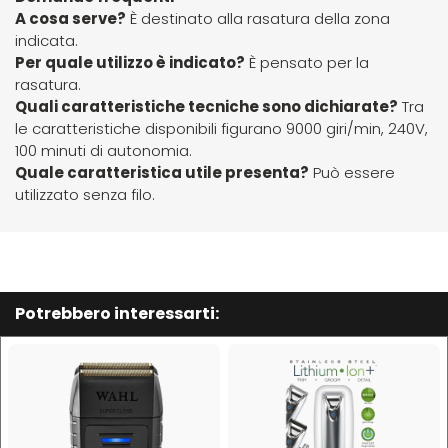
Hibros
A cosa serve?
È destinato alla rasatura della zona
indicata.
Per quale utilizzo è indicato?
È pensato per la
L
M
rasatura.
Quali caratteristiche tecniche sono dichiarate?
Tra
Labor
Manic Panic
le caratteristiche disponibili figurano 9000 giri/min, 240V,
100 minuti di autonomia.
Quale caratteristica utile presenta?
Può essere
Layla
MAREB
utilizzato senza filo.
Lisap
Matador
L'Oreal
MATRIX
Potrebbero interessarti:
LV3
Mia
Mimare