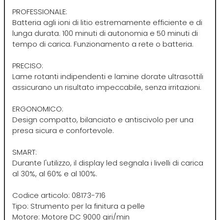
Euromax
PROFESSIONALE:
Batteria agli ioni di litio estremamente efficiente e di
lunga durata. 100 minuti di autonomia e 50 minuti di
EveryGreen
tempo di carica. Funzionamento a rete o batteria.
PRECISO:
F-G-H
I-J-K
Lame rotanti indipendenti e lamine dorate ultrasottili
assicurano un risultato impeccabile, senza irritazioni.
FANOLA
Imbue
ERGONOMICO:
Design compatto, bilanciato e antiscivolo per una
FARMACA INTERNATIONAL
INSight
presa sicura e confortevole.
Farmagan
INTERCOSMO
SMART:
Durante l'utilizzo, il display led segnala i livelli di carica
al 30%, al 60% e al 100%.
FarmaVita
Invisibobble
Codice articolo: 08173-716
Tipo: Strumento per la finitura a pelle
Floid
JOICO
Motore: Motore DC 9000 giri/min