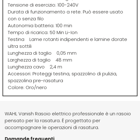
Tensione di esercizio: 100-240V
Durata di funzionamento a rete: Può essere usato
Four Reasons
JRL
con o senza filo
Autonomia batteria: 100 min
GAMMAPIÙ
Jvone Milano
Tempo di ricarica: 50 Min Li-Ion
Testina Lame rotanti indipendenti e lamine dorate
ultra sottili
ghd
Kativa
Lunghezza di taglio 0,05 mm
Larghezza di taglio 48 mm
Lunghezza cavo 2,4 m
Giusy Hold
Kélite
Accessori: Proteggi testina, spazzolino di pulizia,
spazzolina pre-rasatura
Colore: Oro/nero
GOLDWELL
Kemon
Hair Tech
Kemon Actyva
WAHL Vanish Rasoio elettrico professionale è un rasoio
pensato per la rasatura. È progettato per
Hennatech
Kerastase
accompagnare le operazioni di rasatura.
Domande frequenti