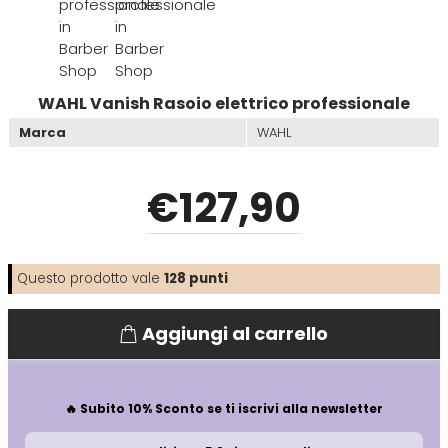
Emulsioni Ossidanti
Artego
Colorpack
Emulsioni Permanenti
Arya
Comprof
WAHL Vanish Rasoio elettrico professionale
Marca
WAHL
Ascèt
Corioliss
€
127
,90
Astra
Cosmethic
Aurore
Questo prodotto vale
128
punti
D
E
Aggiungi al carrello
Davines
Edelstein
🔥 Subito 10% Sconto se ti iscrivi alla newsletter
Depot
Eksperience