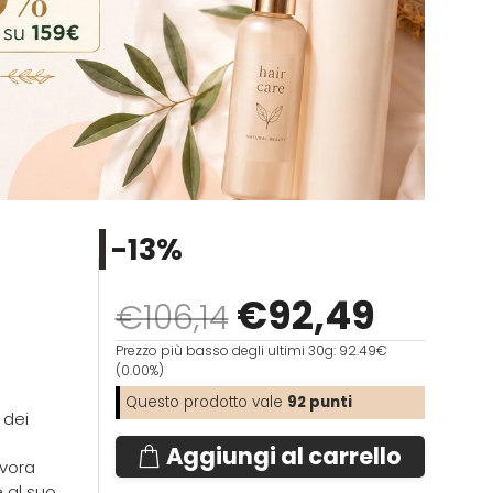
-13%
€
92
,49
€106,14
Prezzo più basso degli ultimi 30g: 92.49€
(0.00%)
Questo prodotto vale
92
punti
 dei
Aggiungi al carrello
avora
 al suo