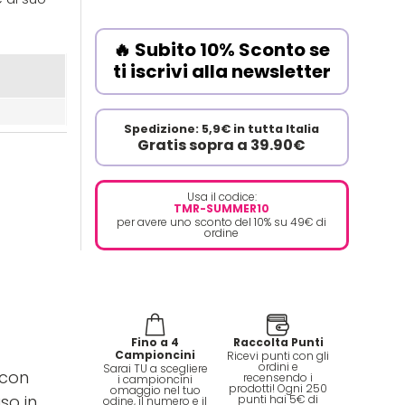
🔥 Subito 10% Sconto se
ti iscrivi alla newsletter
Spedizione: 5,9€ in tutta Italia
Gratis sopra a 39.90€
Usa il codice:
TMR-SUMMER10
per avere uno sconto del 10% su 49€ di
ordine
Fino a 4
Raccolta Punti
Campioncini
Ricevi punti con gli
ordini e
Sarai TU a scegliere
 con
recensendo i
i campioncini
prodotti! Ogni 250
omaggio nel tuo
so in
punti hai 5€ di
odine, il numero e il