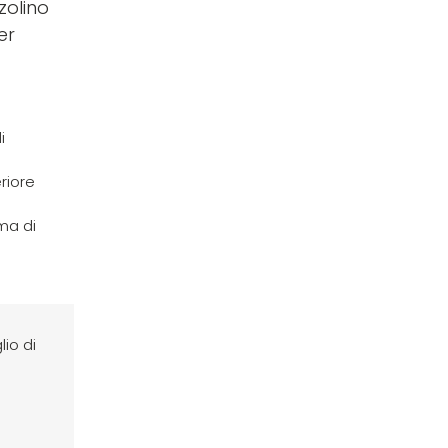
zolino
er
i
riore
ama di
io di