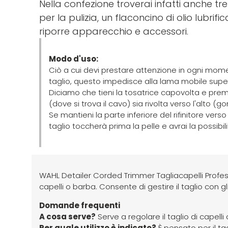
Nella confezione troverai infatti anche tre
per la pulizia, un flaconcino di olio lub
riporre apparecchio e accessori.
Modo d'uso:
Ciò a cui devi prestare attenzione in ogni momen
taglio, questo impedisce alla lama mobile superi
Diciamo che tieni la tosatrice capovolta e premi 
(dove si trova il cavo) sia rivolta verso l'alto (go
Se mantieni la parte inferiore del rifinitore verso
taglio toccherà prima la pelle e avrai la possibilit
WAHL Detailer Corded Trimmer Tagliacapelli Profess
capelli o barba. Consente di gestire il taglio con gl
Domande frequenti
A cosa serve?
Serve a regolare il taglio di capelli
Per quale utilizzo è indicato?
È pensato per il tag