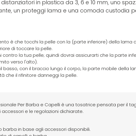
 distanziatori in plastica da 3, 6 e 10 mm, uno spaz
rificante, un proteggi lama e una comoda custodia p
to è che tocchi la pelle con la (parte inferiore) della lama d
ore di toccare la pelle.
contro la tua pelle; quindi dovrai assicurarti che la parte infe
mito verso l'alto).
 il basso, con il braccio lungo il corpo, la parte mobile della l
à che il rifinitore danneggi la pelle.
ionale Per Barba e Capelli è una tosatrice pensata per il tagl
i accessori e le regolazioni dichiarate.
 o barba in base agli accessori disponibili.
lio di capelli o barba.