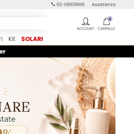
02-58109656
Assistenza
0
i
Kit
SOLARI
er