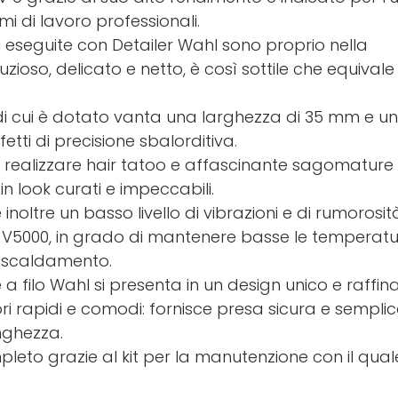
mi di lavoro professionali.
ni eseguite con Detailer Wahl sono proprio nella
uzioso, delicato e netto, è così sottile che equivale
 di cui è dotato vanta una larghezza di 35 mm e u
tti di precisione sbalorditiva.
r realizzare hair tatoo e affascinante sagomature 
n look curati e impeccabili.
inoltre un basso livello di vibrazioni e di rumorosi
e V5000, in grado di mantenere basse le temperat
riscaldamento.
 a filo Wahl si presenta in un design unico e raffin
i rapidi e comodi: fornisce presa sicura e semplic
nghezza.
pleto grazie al kit per la manutenzione con il qual