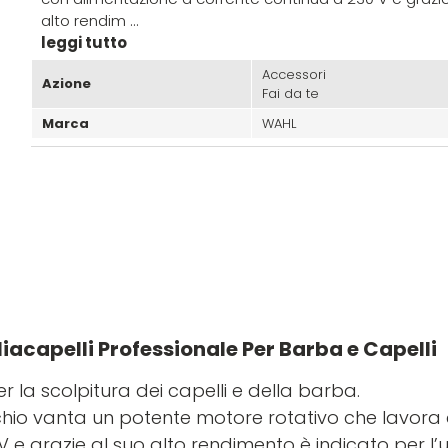
alto rendim ...
leggi tutto
Accessori
Azione
Fai da te
Marca
WAHL
acapelli Professionale Per Barba e Capelli
 la scolpitura dei capelli e della barba.
hio vanta un potente motore rotativo che lavora
 e grazie al suo alto rendimento è indicato per l’u