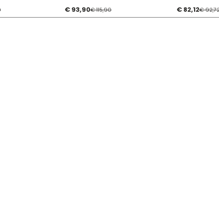
€ 93,90
€ 82,12
0
€ 115,90
€ 92,7