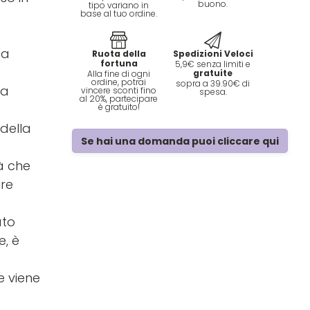
buono.
tipo variano in
base al tuo ordine.
 a
Ruota della
Spedizioni Veloci
fortuna
5,9€ senza limiti e
gratuite
Alla fine di ogni
ordine, potrai
sopra a 39.90€ di
na
vincere sconti fino
spesa.
al 20%, partecipare
è gratuito!
della
Se hai una domanda puoi cliccare qui
tà che
ure
ato
e, è
e viene