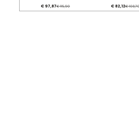
€ 97,87
€ 82,12
€ 115,90
€ 103,7