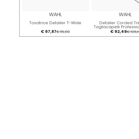
WAHL
WAHL
Tosatrice Detailer T-Wide
Detailer Corded T
Tagliacapelli Professi
Barba e Capell
€ 97,87
€ 92,49
€ 115,90
€ 106,1