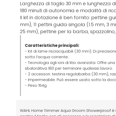
Larghezza di taglio 30 mm e lunghezza di
180 minuti di autonomia e modalità di ric
Il kit in dotazione è ben fornito: pettine
mm), 11 pettini guida singola (1.5 mm, 3
25 mm), pettine per la barba, spazzolino,
Caratteristiche principali:
- Kit di lame risciacquabili (30 mm): Di precisione
sotto l’acqua corrente.
- Tecnologia agli ioni di litio avanzata: Offre u
sbalorditiva 180 per terminare qualsiasi lavoro.
- 2 accessori: testina regolabarba (30 mm), ra
- Impermeabile: Può essere usato sotto la docci
- Peso 154g.
WAHL Home Trimmer Aqua Groom Showerproof è una t