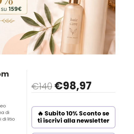
om
€
98
,97
€140
neo
ma di
🔥 Subito 10% Sconto se
di litio
ti iscrivi alla newsletter