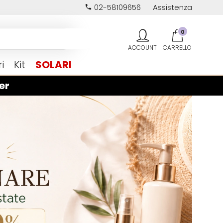
02-58109656
Assistenza
0
i
Kit
SOLARI
er