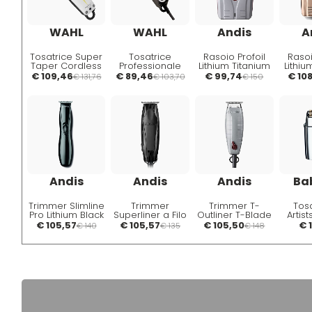
WAHL
WAHL
Andis
A
Tosatrice Super
Tosatrice
Rasoio Profoil
Rasoi
Taper Cordless
Professionale
Lithium Titanium
Lithi
Icon
€ 109,46
€ 89,46
€ 99,74
€ 10
€ 131,76
€ 103,70
€ 150
Andis
Andis
Andis
Ba
Trimmer Slimline
Trimmer
Trimmer T-
Tosa
Pro Lithium Black
Superliner a Filo
Outliner T-Blade
Artist
a Filo
Foil
€ 105,57
€ 105,57
€ 105,50
€ 
€ 140
€ 135
€ 148