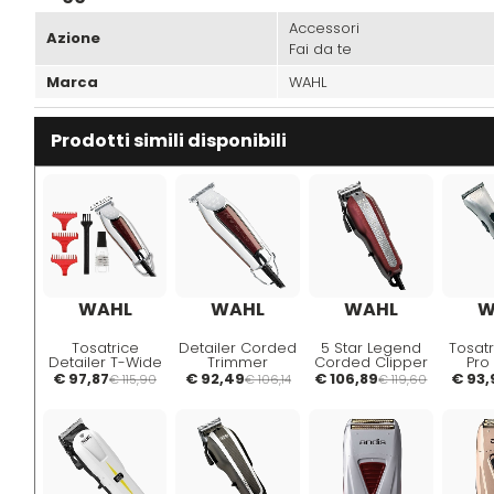
Accessori
Azione
Fai da te
Marca
WAHL
Prodotti simili disponibili
WAHL
WAHL
WAHL
W
Tosatrice
Detailer Corded
5 Star Legend
Tosatr
Detailer T-Wide
Trimmer
Corded Clipper
Pro 
Tagliacapelli
€ 97,87
€ 92,49
€ 106,89
€ 93,
€ 115,90
€ 106,14
€ 119,60
Professionale
Per Barba e
Capelli