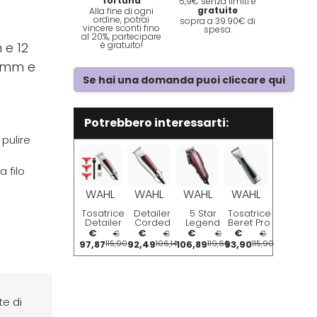
fortuna
5,9€ senza limiti e
gratuite
Alla fine di ogni
ordine, potrai
sopra a 39.90€ di
vincere sconti fino
spesa.
al 20%, partecipare
è gratuito!
 e 12
2 mm e
Se hai una domanda puoi cliccare qui
Potrebbero interessarti:
 pulire
 filo
WAHL
WAHL
WAHL
WAHL
Tosatrice
Detailer
5 Star
Tosatrice
Detailer
Corded
Legend
Beret Pro
T-Wide
Trimmer
Corded
Lithium
€
€
€
€
€
€
€
€
Tagliacapelli
Clipper
97,87
115,90
92,49
106,14
106,89
119,60
93,90
115,90
Professionale
Per
Barba e
Capelli
te di