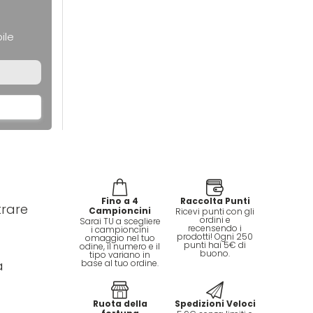
ile
Fino a 4
Raccolta Punti
trare
Campioncini
Ricevi punti con gli
ordini e
Sarai TU a scegliere
recensendo i
i campioncini
prodotti! Ogni 250
omaggio nel tuo
punti hai 5€ di
odine, il numero e il
buono.
tipo variano in
base al tuo ordine.
a
Ruota della
Spedizioni Veloci