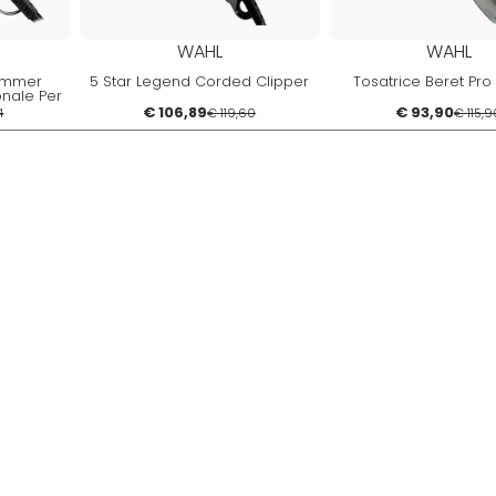
WAHL
WAHL
rimmer
5 Star Legend Corded Clipper
Tosatrice Beret Pro 
onale Per
i
€ 106,89
€ 93,90
4
€ 119,60
€ 115,9